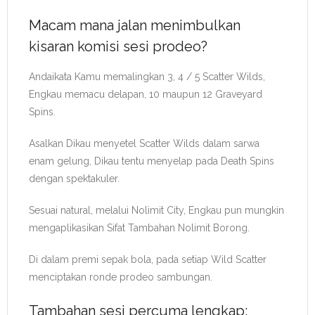
Macam mana jalan menimbulkan
kisaran komisi sesi prodeo?
Andaikata Kamu memalingkan 3, 4 / 5 Scatter Wilds,
Engkau memacu delapan, 10 maupun 12 Graveyard
Spins.
Asalkan Dikau menyetel Scatter Wilds dalam sarwa
enam gelung, Dikau tentu menyelap pada Death Spins
dengan spektakuler.
Sesuai natural, melalui Nolimit City, Engkau pun mungkin
mengaplikasikan Sifat Tambahan Nolimit Borong.
Di dalam premi sepak bola, pada setiap Wild Scatter
menciptakan ronde prodeo sambungan.
Tambahan sesi percuma lengkap: