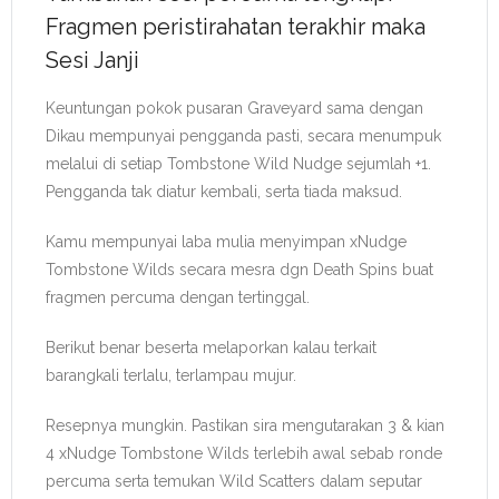
Fragmen peristirahatan terakhir maka
Sesi Janji
Keuntungan pokok pusaran Graveyard sama dengan
Dikau mempunyai pengganda pasti, secara menumpuk
melalui di setiap Tombstone Wild Nudge sejumlah +1.
Pengganda tak diatur kembali, serta tiada maksud.
Kamu mempunyai laba mulia menyimpan xNudge
Tombstone Wilds secara mesra dgn Death Spins buat
fragmen percuma dengan tertinggal.
Berikut benar beserta melaporkan kalau terkait
barangkali terlalu, terlampau mujur.
Resepnya mungkin. Pastikan sira mengutarakan 3 & kian
4 xNudge Tombstone Wilds terlebih awal sebab ronde
percuma serta temukan Wild Scatters dalam seputar