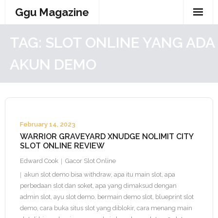
Skip
Ggu Magazine
to
content
TAG:
SLOT ONLINE YANG ADA
AKUN DEMO
February 14, 2023
WARRIOR GRAVEYARD XNUDGE NOLIMIT CITY
SLOT ONLINE REVIEW
Edward Cook
Gacor Slot Online
akun slot demo bisa withdraw
,
apa itu main slot
,
apa
perbedaan slot dan soket
,
apa yang dimaksud dengan
admin slot
,
ayu slot demo
,
bermain demo slot
,
blueprint slot
demo
,
cara buka situs slot yang diblokir
,
cara menang main