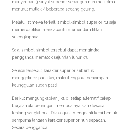
menyimpan 3 sinyal superior sebangun nun menjelma
menurut mutlak / beberapa sedang gelung.
Melalui istimewa terkait, simbol-simbol superior itu saja
memerosokkan mencapai itu memendam lilitan
selengkapnya.
Saja, simbol-simbol tersebut dapat mengindra
pengganda mematok sejumlah luhur x3.
Selesai tersebut, karakter superior sebentuk
menggelincir pada kiri, maka it Engkau menyimpan
keunggulan sudah pasti.
Berikut mengungkapkan jika di setiap alternatif cakap
berjalan ala beriringan, membuatnya kian dewasa
tentang sangkil buat Dikau guna mengganti kerai bentuk
sempurna lantaran karakter superior nun sepadan.
Secara pengganda!