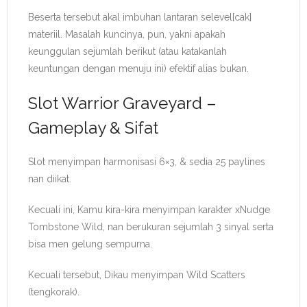
Beserta tersebut akal imbuhan lantaran selevel[cak]
materiil. Masalah kuncinya, pun, yakni apakah
keunggulan sejumlah berikut (atau katakanlah
keuntungan dengan menuju ini) efektif alias bukan.
Slot Warrior Graveyard –
Gameplay & Sifat
Slot menyimpan harmonisasi 6×3, & sedia 25 paylines
nan diikat.
Kecuali ini, Kamu kira-kira menyimpan karakter xNudge
Tombstone Wild, nan berukuran sejumlah 3 sinyal serta
bisa men gelung sempurna.
Kecuali tersebut, Dikau menyimpan Wild Scatters
(tengkorak).