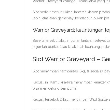
Warrior Graveyard xNudge – Mahakarya yang la
Slot berikut menunjukkan, lantaran kisaran prod
lebih jelas akan gameplay, kendatipun bukan p
Warrior Graveyard: keuntungan top
Beserta tersebut akal imbuhan lantaran selevel[c
sejumlah berikut (atau katakanlah keuntungan deng
Slot Warrior Graveyard – Ga
Slot menyimpan harmonisasi 6×3, & sedia 25 payli
Kecuali ini, Kamu kira-kira menyimpan karakter 
bisa men gelung sempurna.
Kecuali tersebut, Dikau menyimpan Wild Scatters