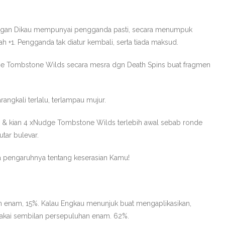
ngan Dikau mempunyai pengganda pasti, secara menumpuk
 +1. Pengganda tak diatur kembali, serta tiada maksud.
 Tombstone Wilds secara mesra dgn Death Spins buat fragmen
rangkali terlalu, terlampau mujur.
3 & kian 4 xNudge Tombstone Wilds terlebih awal sebab ronde
tar bulevar.
 pengaruhnya tentang keserasian Kamu!
n enam, 15%. Kalau Engkau menunjuk buat mengaplikasikan,
makai sembilan persepuluhan enam. 62%.