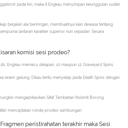
nggelincir pada kiri, maka it Engkau menyimpan keunggulan sudah
cakap berjalan ala beriringan, membuatnya kian dewasa tentang
sempurna lantaran karakter superior nun sepadan. Secara
saran komisi sesi prodeo?
ilds, Engkau memacu delapan, 10 maupun 12 Graveyard Spins.
rwa enam gelung, Dikau tentu menyelap pada Death Spins dengan
n mungkin mengaplikasikan Sifat Tambahan Nolimit Borong.
catter menciptakan ronde prodeo sambungan.
ragmen peristirahatan terakhir maka Sesi