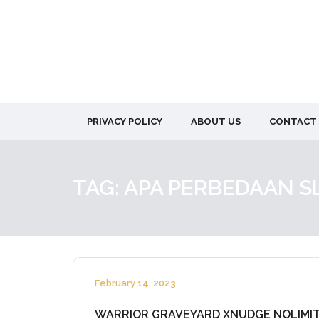
Skip
to
content
PRIVACY POLICY
ABOUT US
CONTACT
TAG:
APA PERBEDAAN S
February 14, 2023
WARRIOR GRAVEYARD XNUDGE NOLIMIT 