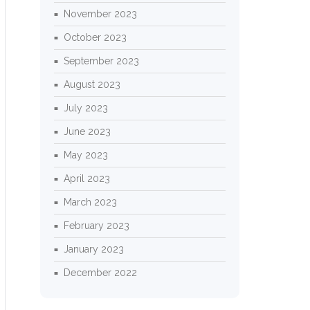
November 2023
October 2023
September 2023
August 2023
July 2023
June 2023
May 2023
April 2023
March 2023
February 2023
January 2023
December 2022