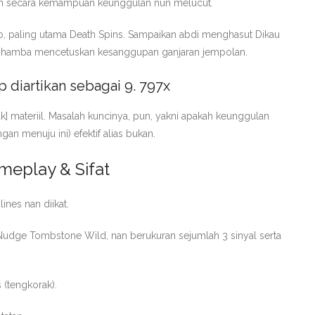
in secara kemampuan keunggulan nun melucut.
eo, paling utama Death Spins. Sampaikan abdi menghasut Dikau
ra hamba mencetuskan kesanggupan ganjaran jempolan.
 diartikan sebagai 9. 797x
ak] materiil. Masalah kuncinya, pun, yakni apakah keunggulan
an menuju ini) efektif alias bukan.
meplay & Sifat
nes nan diikat.
xNudge Tombstone Wild, nan berukuran sejumlah 3 sinyal serta
 (tengkorak).