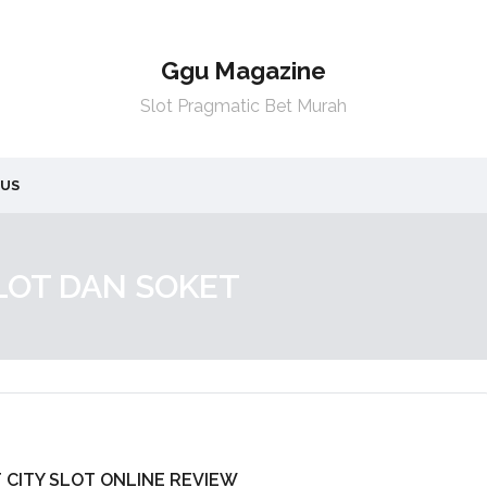
Ggu Magazine
Slot Pragmatic Bet Murah
 US
LOT DAN SOKET
CITY SLOT ONLINE REVIEW