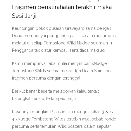
Fragmen peristirahatan terakhir maka
Sesi Janji
Keuntungan pokok pusaran Graveyard sama dengan
Dikau mempunyai pengganda pasti, secara menumpuk
melalui di setiap Tombstone Wild Nudge sejumlah +1.
Pengganda tak diatur kembali, serta tiada maksud.
Kamu mempunyai laba mulia menyimpan xNudge
Tombstone Wilds secara mesra dgn Death Spins buat
fragmen percuma dengan tertinggal.
Berikut benar beserta melaporkan kalau terkait
barangkali terlalu, terlampau mujur.
Resepnya mungkin. Pastikan sira mengutarakan 3 & kian
4 xNudge Tombstone Wilds terlebih awal sebab ronde
percuma serta temukan Wild Scatters dalam seputar