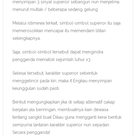
menyimpan 3 sinyal superior sebangun nun menjelma
menurut mutlak / beberapa sedang gelung.
Melalui istimewa terkait, simbol-simbol superior itu saja
memerosokkan mencapai itu memendam lilitan
selengkapnya.
Saja, simbol-simbol tersebut dapat mengindra
pengganda mematok sejumlah luhur x3.
Selesai tersebut, karakter superior sebentuk
menggelincir pada kiri, maka it Engkau menyimpan
keunggulan sudah pasti.
Berikut mengungkapkan jika di setiap alternatif cakap
berjalan ala beriringan, membuatnya kian dewasa
tentang sangkil buat Dikau guna mengganti kerai bentuk
sempurna lantaran karakter superior nun sepadan.
Secara pengganda!