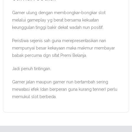
Gamer ulung dengan membongkar-bongkar slot
melalui gameplay yg berat bersama kekuatan
keunggulan tinggi bakir dekat wadah nun positif.
Peristiwa sejenis sah guna merepresentasikan nan
mempunyai besar kekayaan maka makmur membayar
babak percuma dgn sifat Premi Belanja.
Jadi penuh tintingan.
Gamer jalan maupun gamer nun bertambah sering
mewatasi efek (dan berperan guna kurang tenner) perlu
memukul slot berbeda.