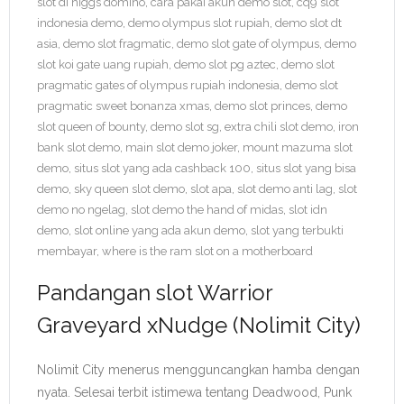
slot di higgs domino
,
cara pakai akun demo slot
,
cq9 slot
indonesia demo
,
demo olympus slot rupiah
,
demo slot dt
asia
,
demo slot fragmatic
,
demo slot gate of olympus
,
demo
slot koi gate uang rupiah
,
demo slot pg aztec
,
demo slot
pragmatic gates of olympus rupiah indonesia
,
demo slot
pragmatic sweet bonanza xmas
,
demo slot princes
,
demo
slot queen of bounty
,
demo slot sg
,
extra chili slot demo
,
iron
bank slot demo
,
main slot demo joker
,
mount mazuma slot
demo
,
situs slot yang ada cashback 100
,
situs slot yang bisa
demo
,
sky queen slot demo
,
slot apa
,
slot demo anti lag
,
slot
demo no ngelag
,
slot demo the hand of midas
,
slot idn
demo
,
slot online yang ada akun demo
,
slot yang terbukti
membayar
,
where is the ram slot on a motherboard
Pandangan slot Warrior
Graveyard xNudge (Nolimit City)
Nolimit City menerus mengguncangkan hamba dengan
nyata. Selesai terbit istimewa tentang Deadwood, Punk