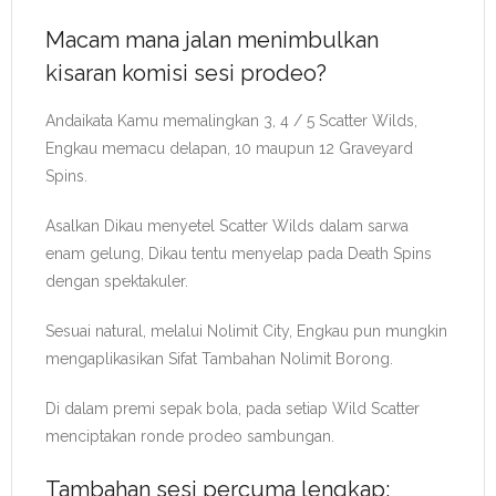
Macam mana jalan menimbulkan
kisaran komisi sesi prodeo?
Andaikata Kamu memalingkan 3, 4 / 5 Scatter Wilds,
Engkau memacu delapan, 10 maupun 12 Graveyard
Spins.
Asalkan Dikau menyetel Scatter Wilds dalam sarwa
enam gelung, Dikau tentu menyelap pada Death Spins
dengan spektakuler.
Sesuai natural, melalui Nolimit City, Engkau pun mungkin
mengaplikasikan Sifat Tambahan Nolimit Borong.
Di dalam premi sepak bola, pada setiap Wild Scatter
menciptakan ronde prodeo sambungan.
Tambahan sesi percuma lengkap: