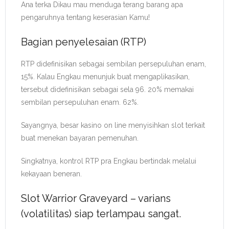
Ana terka Dikau mau menduga terang barang apa
pengaruhnya tentang keserasian Kamu!
Bagian penyelesaian (RTP)
RTP didefinisikan sebagai sembilan persepuluhan enam,
15%. Kalau Engkau menunjuk buat mengaplikasikan,
tersebut didefinisikan sebagai sela 96. 20% memakai
sembilan persepuluhan enam. 62%.
Sayangnya, besar kasino on line menyisihkan slot terkait
buat menekan bayaran pemenuhan.
Singkatnya, kontrol RTP pra Engkau bertindak melalui
kekayaan beneran.
Slot Warrior Graveyard – varians
(volatilitas) siap terlampau sangat.