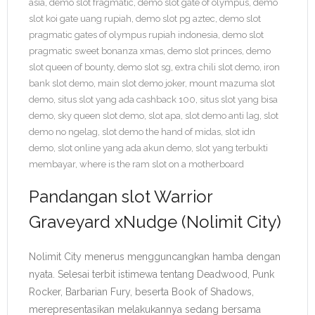
asia
,
demo slot fragmatic
,
demo slot gate of olympus
,
demo
slot koi gate uang rupiah
,
demo slot pg aztec
,
demo slot
pragmatic gates of olympus rupiah indonesia
,
demo slot
pragmatic sweet bonanza xmas
,
demo slot princes
,
demo
slot queen of bounty
,
demo slot sg
,
extra chili slot demo
,
iron
bank slot demo
,
main slot demo joker
,
mount mazuma slot
demo
,
situs slot yang ada cashback 100
,
situs slot yang bisa
demo
,
sky queen slot demo
,
slot apa
,
slot demo anti lag
,
slot
demo no ngelag
,
slot demo the hand of midas
,
slot idn
demo
,
slot online yang ada akun demo
,
slot yang terbukti
membayar
,
where is the ram slot on a motherboard
Pandangan slot Warrior
Graveyard xNudge (Nolimit City)
Nolimit City menerus mengguncangkan hamba dengan
nyata. Selesai terbit istimewa tentang Deadwood, Punk
Rocker, Barbarian Fury, beserta Book of Shadows,
merepresentasikan melakukannya sedang bersama