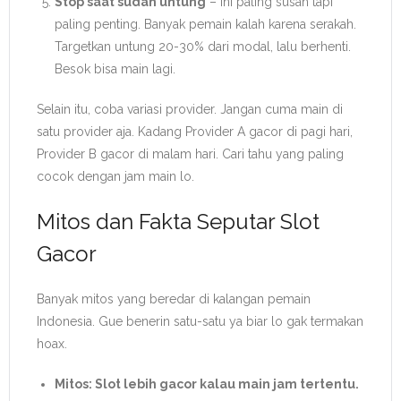
Stop saat sudah untung
– Ini paling susah tapi
paling penting. Banyak pemain kalah karena serakah.
Targetkan untung 20-30% dari modal, lalu berhenti.
Besok bisa main lagi.
Selain itu, coba variasi provider. Jangan cuma main di
satu provider aja. Kadang Provider A gacor di pagi hari,
Provider B gacor di malam hari. Cari tahu yang paling
cocok dengan jam main lo.
Mitos dan Fakta Seputar Slot
Gacor
Banyak mitos yang beredar di kalangan pemain
Indonesia. Gue benerin satu-satu ya biar lo gak termakan
hoax.
Mitos: Slot lebih gacor kalau main jam tertentu.