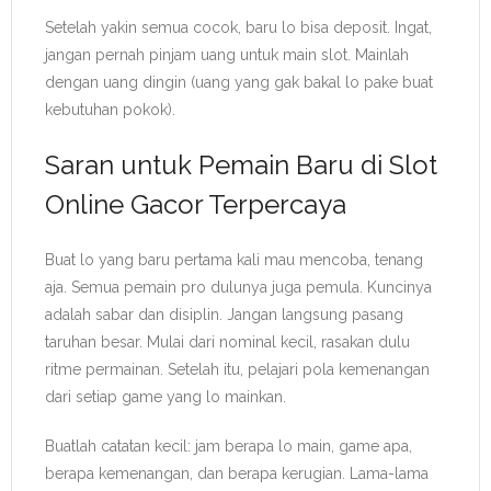
Setelah yakin semua cocok, baru lo bisa deposit. Ingat,
jangan pernah pinjam uang untuk main slot. Mainlah
dengan uang dingin (uang yang gak bakal lo pake buat
kebutuhan pokok).
Saran untuk Pemain Baru di Slot
Online Gacor Terpercaya
Buat lo yang baru pertama kali mau mencoba, tenang
aja. Semua pemain pro dulunya juga pemula. Kuncinya
adalah sabar dan disiplin. Jangan langsung pasang
taruhan besar. Mulai dari nominal kecil, rasakan dulu
ritme permainan. Setelah itu, pelajari pola kemenangan
dari setiap game yang lo mainkan.
Buatlah catatan kecil: jam berapa lo main, game apa,
berapa kemenangan, dan berapa kerugian. Lama-lama