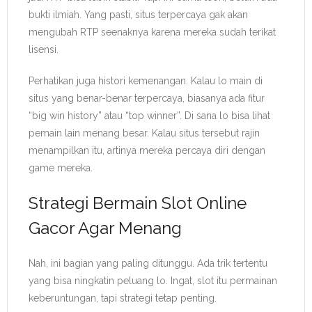
bukti ilmiah. Yang pasti, situs terpercaya gak akan
mengubah RTP seenaknya karena mereka sudah terikat
lisensi.
Perhatikan juga histori kemenangan. Kalau lo main di
situs yang benar-benar terpercaya, biasanya ada fitur
“big win history” atau “top winner”. Di sana lo bisa lihat
pemain lain menang besar. Kalau situs tersebut rajin
menampilkan itu, artinya mereka percaya diri dengan
game mereka.
Strategi Bermain Slot Online
Gacor Agar Menang
Nah, ini bagian yang paling ditunggu. Ada trik tertentu
yang bisa ningkatin peluang lo. Ingat, slot itu permainan
keberuntungan, tapi strategi tetap penting.