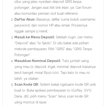
situs yang jelas nyediain deposit QRIS tanpa
potongan. Jangan asal klik link iklan, ya. Cari forum
atau komunitas pemain slot buat referensi.
Daftar Akun:
Biasanya, daftar cuma butuh username,
password, dan nomor HP atau email. Prosesnya
nggak sampe 5 menit.
Masuk ke Menu Deposit:
Setelah login, cari menu
“Deposit” atau “Isi Saldo”. Di situ bakal ada pilihan
metode pembayaran. Pilih “QRIS” atau “QRIS Tanpa
Potongan”.
Masukkan Nominal Deposit:
Tulis jumlah uang
yang mau lo deposit. Ingat, minimal deposit biasanya
kecil banget, misal Rp10.000. Tapi kalo lo mau isi
lebih, ya silakan.
Scan Kode QR:
Sistem bakal ngeluarin kode QR unik
buat lo. Buka aplikasi pembayaran lo (GoPay, OVO,
Dana, dll), pilih menu “Scan”, terus scan kode QR
yang muncul di layar.