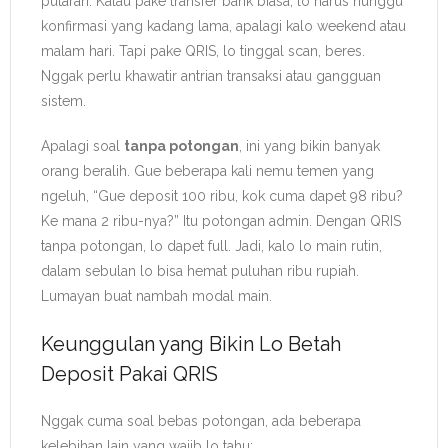
putaran. Kalau pake transfer bank biasa, lo harus nunggu
konfirmasi yang kadang lama, apalagi kalo weekend atau
malam hari. Tapi pake QRIS, lo tinggal scan, beres.
Nggak perlu khawatir antrian transaksi atau gangguan
sistem.
Apalagi soal
tanpa potongan
, ini yang bikin banyak
orang beralih. Gue beberapa kali nemu temen yang
ngeluh, “Gue deposit 100 ribu, kok cuma dapet 98 ribu?
Ke mana 2 ribu-nya?” Itu potongan admin. Dengan QRIS
tanpa potongan, lo dapet full. Jadi, kalo lo main rutin,
dalam sebulan lo bisa hemat puluhan ribu rupiah.
Lumayan buat nambah modal main.
Keunggulan yang Bikin Lo Betah
Deposit Pakai QRIS
Nggak cuma soal bebas potongan, ada beberapa
kelebihan lain yang wajib lo tahu: