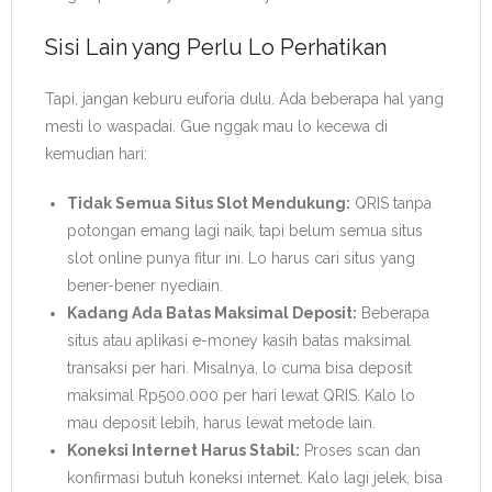
Sisi Lain yang Perlu Lo Perhatikan
Tapi, jangan keburu euforia dulu. Ada beberapa hal yang
mesti lo waspadai. Gue nggak mau lo kecewa di
kemudian hari:
Tidak Semua Situs Slot Mendukung:
QRIS tanpa
potongan emang lagi naik, tapi belum semua situs
slot online punya fitur ini. Lo harus cari situs yang
bener-bener nyediain.
Kadang Ada Batas Maksimal Deposit:
Beberapa
situs atau aplikasi e-money kasih batas maksimal
transaksi per hari. Misalnya, lo cuma bisa deposit
maksimal Rp500.000 per hari lewat QRIS. Kalo lo
mau deposit lebih, harus lewat metode lain.
Koneksi Internet Harus Stabil:
Proses scan dan
konfirmasi butuh koneksi internet. Kalo lagi jelek, bisa