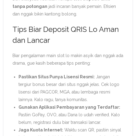
tanpa potongan
jadi incaran banyak pemain. Efisien
dan nggak bikin kantong bolong.
Tips Biar Deposit QRIS Lo Aman
dan Lancar
Biar pengalaman main slot lo makin asyik dan nggak ada
drama, gue kasih beberapa tips penting:
Pastikan Situs Punya Lisensi Resmi:
Jangan
tergiur bonus besar dari situs nggak jelas. Cek logo
lisensi dari PAGCOR, MGA, atau lembaga resmi
lainnya. Kalo ragu, tanya komunitas.
Gunakan Aplikasi Pembayaran yang Terdaftar:
Pastiin GoPay, OVO, atau Dana lo udah verified. Kalo
belum, registrasi dulu biar transaksi lancar.
Jaga Kuota Internet:
Waktu scan QR, pastiin sinyal