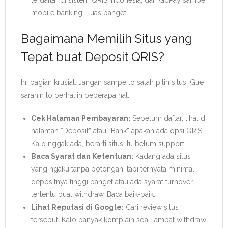
terdaftar di sistem QRIS Indonesia, dari GoPay sampe
mobile banking. Luas banget.
Bagaimana Memilih Situs yang
Tepat buat Deposit QRIS?
Ini bagian krusial. Jangan sampe lo salah pilih situs. Gue
saranin lo perhatiin beberapa hal:
Cek Halaman Pembayaran:
Sebelum daftar, lihat di
halaman “Deposit” atau “Bank” apakah ada opsi QRIS.
Kalo nggak ada, berarti situs itu belum support.
Baca Syarat dan Ketentuan:
Kadang ada situs
yang ngaku tanpa potongan, tapi ternyata minimal
depositnya tinggi banget atau ada syarat turnover
tertentu buat withdraw. Baca baik-baik.
Lihat Reputasi di Google:
Cari review situs
tersebut. Kalo banyak komplain soal lambat withdraw