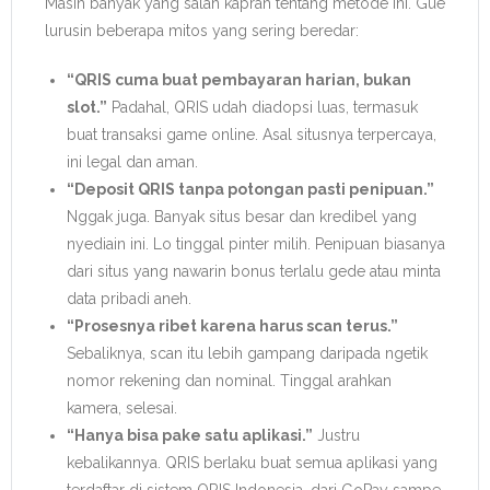
Masih banyak yang salah kaprah tentang metode ini. Gue
lurusin beberapa mitos yang sering beredar:
“QRIS cuma buat pembayaran harian, bukan
slot.”
Padahal, QRIS udah diadopsi luas, termasuk
buat transaksi game online. Asal situsnya terpercaya,
ini legal dan aman.
“Deposit QRIS tanpa potongan pasti penipuan.”
Nggak juga. Banyak situs besar dan kredibel yang
nyediain ini. Lo tinggal pinter milih. Penipuan biasanya
dari situs yang nawarin bonus terlalu gede atau minta
data pribadi aneh.
“Prosesnya ribet karena harus scan terus.”
Sebaliknya, scan itu lebih gampang daripada ngetik
nomor rekening dan nominal. Tinggal arahkan
kamera, selesai.
“Hanya bisa pake satu aplikasi.”
Justru
kebalikannya. QRIS berlaku buat semua aplikasi yang