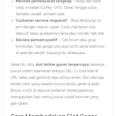
Metode pembayaran lengkap
– Mulai dari bank
lokal, e-wallet (GoPay, OVO, Dana), hingga pulsa.
Semakin variatif, semakin baik.
Customer service responsif
– Bisa dihubungi 24
jam dengan respon cepat. Coba chat tanya soal
deposit, kalau jawabannya lama atau robotik, hati-hati.
Review pemain positif
– Cek forum atau grup
komunitas. Tapi jangan percaya 100% sama testimoni
di website sendiri, biasanya itu direkayasa.
Selain itu, situs
slot online gacor terpercaya
biasanya
punya sistem keamanan enkripsi SSL. Lo bisa lihat di
URL, kalau ada gembok hijau artinya aman. Dan satu lagi,
hindari situs yang nawarin bonus terlalu gede di awal.
Bonus 200% di deposit pertama? Kedengarannya
menggiurkan, tapi sering punya syarat turnover yang
gila-gilaan.