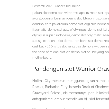
Edward Cook
Gacor Slot Online
akun slot demo bisa withdraw
,
apa itu main slot
,
ap
ayu slot demo
,
bermain demo slot
,
blueprint slot de
domino
,
cara pakai akun demo slot
,
cq9 slot indones
fragmatic
,
demo slot gate of olympus
,
demo slot koi 
olympus rupiah indonesia
,
demo slot pragmatic swe
slot sg
,
extra chili slot demo
,
iron bank slot demo
,
mai
cashback 100
,
situs slot yang bisa demo
,
sky queen 
the hand of midas
,
slot idn demo
,
slot online yang a
motherboard
Pandangan slot Warrior Grav
Nolimit City menerus mengguncangkan hamba den
Rocker, Barbarian Fury, beserta Book of Shado
Graveyard. Selesai, dia mempunyai penuh kekari
antagonisme lembut mendirikan biji slot tersebu