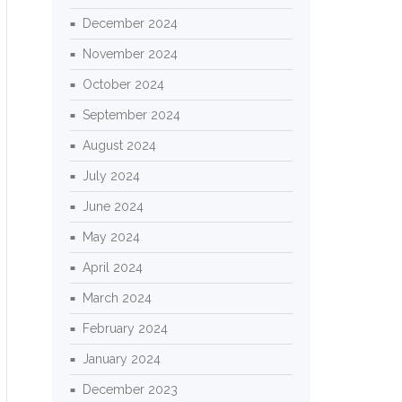
December 2024
November 2024
October 2024
September 2024
August 2024
July 2024
June 2024
May 2024
April 2024
March 2024
February 2024
January 2024
December 2023