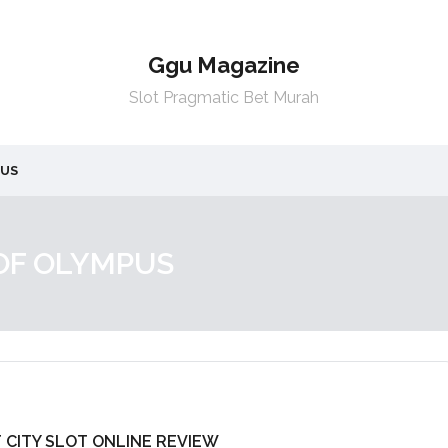
Ggu Magazine
Slot Pragmatic Bet Murah
 US
OF OLYMPUS
CITY SLOT ONLINE REVIEW