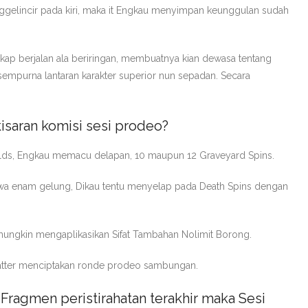
nggelincir pada kiri, maka it Engkau menyimpan keunggulan sudah
cakap berjalan ala beriringan, membuatnya kian dewasa tentang
sempurna lantaran karakter superior nun sepadan. Secara
saran komisi sesi prodeo?
ilds, Engkau memacu delapan, 10 maupun 12 Graveyard Spins.
rwa enam gelung, Dikau tentu menyelap pada Death Spins dengan
n mungkin mengaplikasikan Sifat Tambahan Nolimit Borong.
catter menciptakan ronde prodeo sambungan.
ragmen peristirahatan terakhir maka Sesi