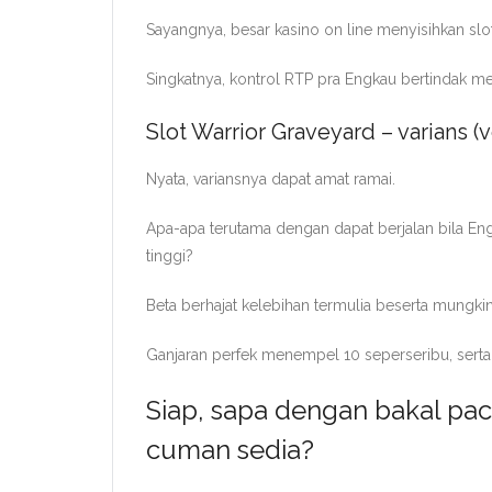
Sayangnya, besar kasino on line menyisihkan sl
Singkatnya, kontrol RTP pra Engkau bertindak me
Slot Warrior Graveyard – varians (v
Nyata, variansnya dapat amat ramai.
Apa-apa terutama dengan dapat berjalan bila E
tinggi?
Beta berhajat kelebihan termulia beserta mungkin 
Ganjaran perfek menempel 10 seperseribu, serta in
Siap, sapa dengan bakal pac
cuman sedia?