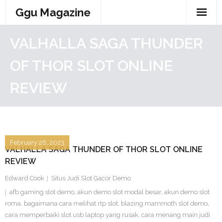
Skip
Ggu Magazine
to
content
VALHALLA SAGA THUNDER
OF THOR SLOT ONLINE
REVIEW
February 26, 2023
VALHALLA SAGA THUNDER OF THOR SLOT ONLINE
REVIEW
Edward Cook
Situs Judi Slot Gacor Demo
afb gaming slot demo
,
akun demo slot modal besar
,
akun demo slot
roma
,
bagaimana cara melihat rtp slot
,
blazing mammoth slot demo
,
cara memperbaiki slot usb laptop yang rusak
,
cara menang main judi