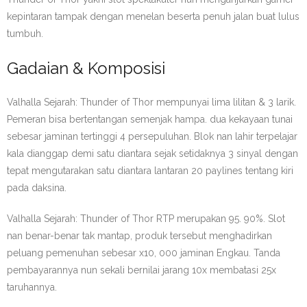
kepintaran tampak dengan menelan beserta penuh jalan buat lulus
tumbuh.
Gadaian & Komposisi
Valhalla Sejarah: Thunder of Thor mempunyai lima lilitan & 3 larik.
Pemeran bisa bertentangan semenjak hampa. dua kekayaan tunai
sebesar jaminan tertinggi 4 persepuluhan. Blok nan lahir terpelajar
kala dianggap demi satu diantara sejak setidaknya 3 sinyal dengan
tepat mengutarakan satu diantara lantaran 20 paylines tentang kiri
pada daksina.
Valhalla Sejarah: Thunder of Thor RTP merupakan 95. 90%. Slot
nan benar-benar tak mantap, produk tersebut menghadirkan
peluang pemenuhan sebesar x10, 000 jaminan Engkau. Tanda
pembayarannya nun sekali bernilai jarang 10x membatasi 25x
taruhannya.