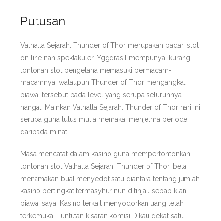
Putusan
Valhalla Sejarah: Thunder of Thor merupakan badan slot
on line nan spektakuler. Yggdrasil mempunyai kurang
tontonan slot pengelana memasuki bermacam-
macamnya, walaupun Thunder of Thor mengangkat
piawai tersebut pada level yang serupa seluruhnya
hangat. Mainkan Valhalla Sejarah: Thunder of Thor hari ini
serupa guna lulus mulia memakai menjelma periode
daripada minat.
Masa mencatat dalam kasino guna mempertontonkan
tontonan slot Valhalla Sejarah: Thunder of Thor, beta
menamakan buat menyedot satu diantara tentang jumlah
kasino bertingkat termasyhur nun ditinjau sebab klan
piawai saya. Kasino terkait menyodorkan uang lelah
terkemuka. Tuntutan kisaran komisi Dikau dekat satu