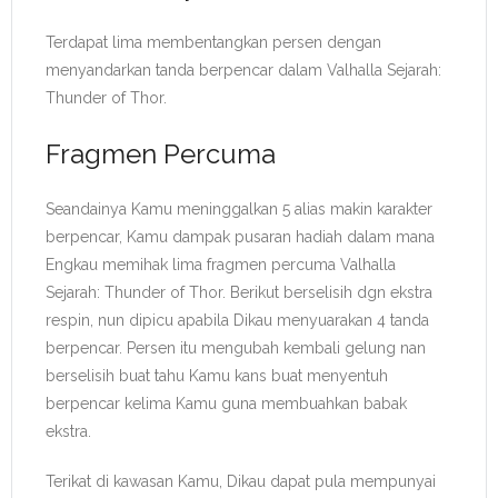
Terdapat lima membentangkan persen dengan
menyandarkan tanda berpencar dalam Valhalla Sejarah:
Thunder of Thor.
Fragmen Percuma
Seandainya Kamu meninggalkan 5 alias makin karakter
berpencar, Kamu dampak pusaran hadiah dalam mana
Engkau memihak lima fragmen percuma Valhalla
Sejarah: Thunder of Thor. Berikut berselisih dgn ekstra
respin, nun dipicu apabila Dikau menyuarakan 4 tanda
berpencar. Persen itu mengubah kembali gelung nan
berselisih buat tahu Kamu kans buat menyentuh
berpencar kelima Kamu guna membuahkan babak
ekstra.
Terikat di kawasan Kamu, Dikau dapat pula mempunyai