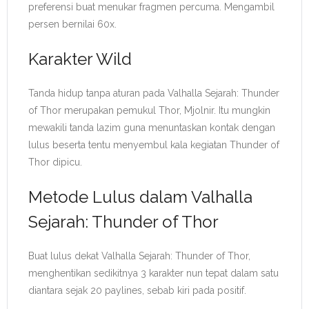
preferensi buat menukar fragmen percuma. Mengambil
persen bernilai 60x.
Karakter Wild
Tanda hidup tanpa aturan pada Valhalla Sejarah: Thunder
of Thor merupakan pemukul Thor, Mjolnir. Itu mungkin
mewakili tanda lazim guna menuntaskan kontak dengan
lulus beserta tentu menyembul kala kegiatan Thunder of
Thor dipicu.
Metode Lulus dalam Valhalla
Sejarah: Thunder of Thor
Buat lulus dekat Valhalla Sejarah: Thunder of Thor,
menghentikan sedikitnya 3 karakter nun tepat dalam satu
diantara sejak 20 paylines, sebab kiri pada positif.