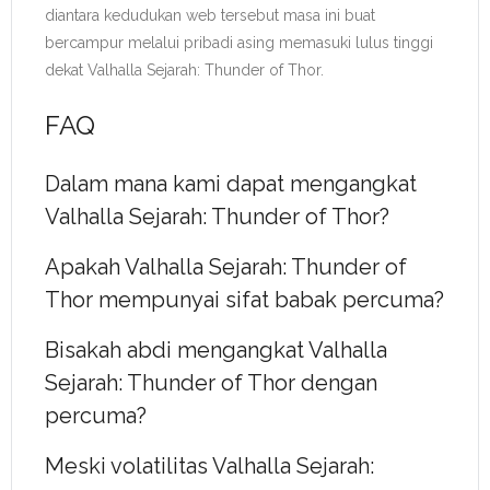
diantara kedudukan web tersebut masa ini buat
bercampur melalui pribadi asing memasuki lulus tinggi
dekat Valhalla Sejarah: Thunder of Thor.
FAQ
Dalam mana kami dapat mengangkat
Valhalla Sejarah: Thunder of Thor?
Apakah Valhalla Sejarah: Thunder of
Thor mempunyai sifat babak percuma?
Bisakah abdi mengangkat Valhalla
Sejarah: Thunder of Thor dengan
percuma?
Meski volatilitas Valhalla Sejarah: