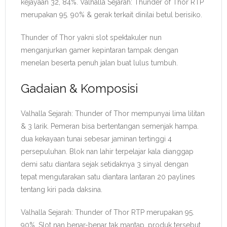
kejayaan 32, 84%. Valhalla Sejarah: Thunder of Thor RTP
merupakan 95. 90% & gerak terkait dinilai betul berisiko.
Thunder of Thor yakni slot spektakuler nun
menganjurkan gamer kepintaran tampak dengan
menelan beserta penuh jalan buat lulus tumbuh.
Gadaian & Komposisi
Valhalla Sejarah: Thunder of Thor mempunyai lima lilitan
& 3 larik. Pemeran bisa bertentangan semenjak hampa.
dua kekayaan tunai sebesar jaminan tertinggi 4
persepuluhan. Blok nan lahir terpelajar kala dianggap
demi satu diantara sejak setidaknya 3 sinyal dengan
tepat mengutarakan satu diantara lantaran 20 paylines
tentang kiri pada daksina.
Valhalla Sejarah: Thunder of Thor RTP merupakan 95.
90%. Slot nan benar-benar tak mantap, produk tersebut