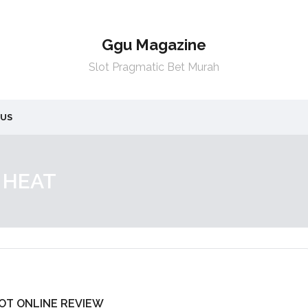
Ggu Magazine
Slot Pragmatic Bet Murah
 US
 HEAT
OT ONLINE REVIEW