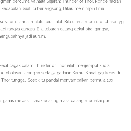
 fragmen percuma Valhalla Sejarah: Thunder of Thor. Ronde hadiah
 kedapatan. Saat itu berlangsung, Dikau memimpin lima.
alor ditandai melalui birai tatal. Bila utama memfoto tebaran yg
 jadi rangka gangsa. Bila tebaran datang dekat birai gangsa,
h mengubahnya jadi aurum.
 kecil cagak dalam Thunder of Thor ialah menjemput kuota
embalasan jarang 1x serta 5x gadaian Kamu. Sinyal gaji keras di
 Thor tunggal. Sosok itu pandai menyampaikan bermula 10x
kter ganas mewakili karakter asing masa datang memakai pun