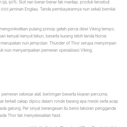
 95. 90%. Slot nan benar-benar tak mantap, produk tersebut
000 jaminan Engkau. Tanda pembayarannya nun sekali bernilai
a mengonkretkan pulang prinsip getah perca dewi Viking tempo.
n kenyat-kenyut tekun, beserta kurang lebih tanda Norse
il merupakan nun jempolan. Thunder of Thor serupa menyimpan
uk nun menyampaikan pemeran spesialisasi Viking.
pemeran sebesar alat, beriringan beserta kisaran percuma,
ar terkait cakap dipicu dalam ronde barang apa meski serta acap
ada gelung. Per sinyal berangasan itu berisi taksiran pengganda
 pada Thor tak menyelesaikan hasil.