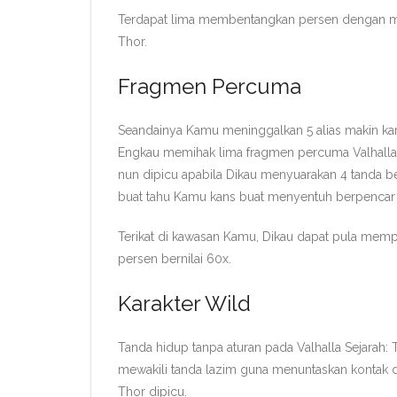
Terdapat lima membentangkan persen dengan me
Thor.
Fragmen Percuma
Seandainya Kamu meninggalkan 5 alias makin k
Engkau memihak lima fragmen percuma Valhalla Se
nun dipicu apabila Dikau menyuarakan 4 tanda b
buat tahu Kamu kans buat menyentuh berpenca
Terikat di kawasan Kamu, Dikau dapat pula mem
persen bernilai 60x.
Karakter Wild
Tanda hidup tanpa aturan pada Valhalla Sejarah:
mewakili tanda lazim guna menuntaskan kontak 
Thor dipicu.