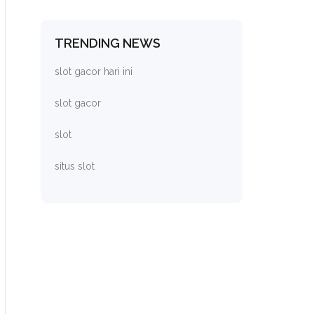
TRENDING NEWS
slot gacor hari ini
slot gacor
slot
situs slot