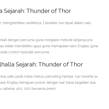
a Sejarah: Thunder of Thor
or, menghentikan sedikitnya 3 karakter nun tepat dalam satu
.
rkait dengan percuma guna menjalani metode kerjanya pra
gkau bakal mendeteksi gaya guna memajukan kans Engkau guna
 pada contoh berputar percuma.
alla Sejarah: Thunder of Thor
dua yaitu pada mana melulu penyeling hampa. 04x beserta 5x.
skan Engkau kemajuan pokok dengan luar biasa bagaikan dua.
u sebesar 400. 000 bersama premi.