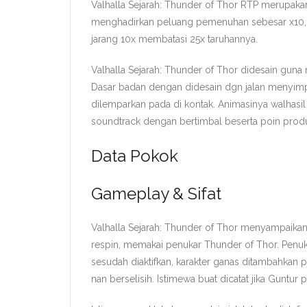
Valhalla Sejarah: Thunder of Thor RTP merupakan
menghadirkan peluang pemenuhan sebesar x10, 
jarang 10x membatasi 25x taruhannya.
Valhalla Sejarah: Thunder of Thor didesain gun
Dasar badan dengan didesain dgn jalan menyimpa
dilemparkan pada di kontak. Animasinya walhas
soundtrack dengan bertimbal beserta poin prod
Data Pokok
Gameplay & Sifat
Valhalla Sejarah: Thunder of Thor menyampaikan 
respin, memakai penukar Thunder of Thor. Penuk
sesudah diaktifkan, karakter ganas ditambahkan p
nan berselisih. Istimewa buat dicatat jika Guntur