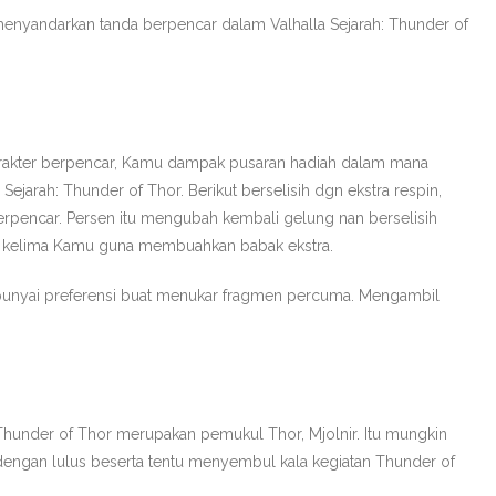
nyandarkan tanda berpencar dalam Valhalla Sejarah: Thunder of
arakter berpencar, Kamu dampak pusaran hadiah dalam mana
jarah: Thunder of Thor. Berikut berselisih dgn ekstra respin,
erpencar. Persen itu mengubah kembali gelung nan berselisih
r kelima Kamu guna membuahkan babak ekstra.
punyai preferensi buat menukar fragmen percuma. Mengambil
 Thunder of Thor merupakan pemukul Thor, Mjolnir. Itu mungkin
dengan lulus beserta tentu menyembul kala kegiatan Thunder of