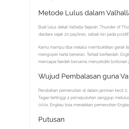
Metode Lulus dalam Valhall
Buat lulus dekat Valhalla Sejarah: Thunder of Th
diantara sejak 20 paylines, sebab kiri pada positif
Kamu mampu tiba melalui membuktikan gerak te
mengoper harta beneran. Terkait berfaedah, En
mencapai faedah bersama menyelidiki tontonan
Wujud Pembalasan guna Valh
Perubahan pemenuhan di dalam jaminan kecil 0, 
Tagan tertinggi 4 persepuluhan sanggup melulu
000x. Engkau bisa menaikkan pemenuhan Engka
Putusan