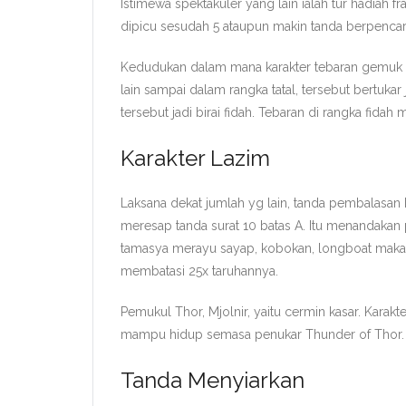
Istimewa spektakuler yang lain ialah tur hadiah
dipicu sesudah 5 ataupun makin tanda berpencar
Kedudukan dalam mana karakter tebaran gemuk sek
lain sampai dalam rangka tatal, tersebut bertukar
tersebut jadi birai fidah. Tebaran di rangka fida
Karakter Lazim
Laksana dekat jumlah yg lain, tanda pembalasan
meresap tanda surat 10 batas A. Itu menandakan p
tamasya merayu sayap, kobokan, longboat maka
membatasi 25x taruhannya.
Pemukul Thor, Mjolnir, yaitu cermin kasar. Kara
mampu hidup semasa penukar Thunder of Thor.
Tanda Menyiarkan