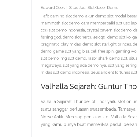
Edward Cook
Situs Judi Slot Gacor Demo
afb gaming slot demo
,
akun demo slot modal besar
mammoth slot demo
,
cara memperbaiki slot usb lap
cq9 slot demo indonesia
,
crystal cavern slot demo
,
de
fishing god
,
demo slot hercules cq9
,
demo slot koi ga
pragmatic play midas
,
demo slot starlight princes
,
de
demo
,
game slot yang bisa beli free spin
,
gaming wor
slot demo
,
mg slot demo
,
razor shark demo slot
,
situ
megaways
,
slot yang ada demo nya
,
slot yang sering
midas slot demo indonesia
,
zeus ancient fortunes sl
Valhalla Sejarah: Guntur Tho
Valhalla Sejarah: Thunder of Thor yaitu slot on 
suatu sanggar perluasan swasembada. Tamasya t
Norse Antik. Meresap penilaian slot Valhalla Sej
yang kamu punya buat memeriksa peduli perkar