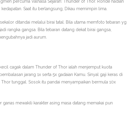
 fragmen percuma Valhalla Sejarah: Thunder of Thor. Ronde hadiah
 kedapatan. Saat itu berlangsung, Dikau memimpin lima.
alor ditandai melalui birai tatal. Bila utama memfoto tebaran yg
 jadi rangka gangsa. Bila tebaran datang dekat birai gangsa,
h mengubahnya jadi aurum.
 kecil cagak dalam Thunder of Thor ialah menjemput kuota
embalasan jarang 1x serta 5x gadaian Kamu. Sinyal gaji keras di
 Thor tunggal. Sosok itu pandai menyampaikan bermula 10x
kter ganas mewakili karakter asing masa datang memakai pun