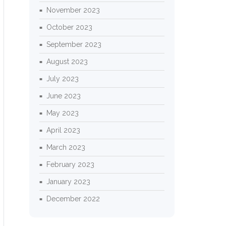
November 2023
October 2023
September 2023
August 2023
July 2023
June 2023
May 2023
April 2023
March 2023
February 2023
January 2023
December 2022