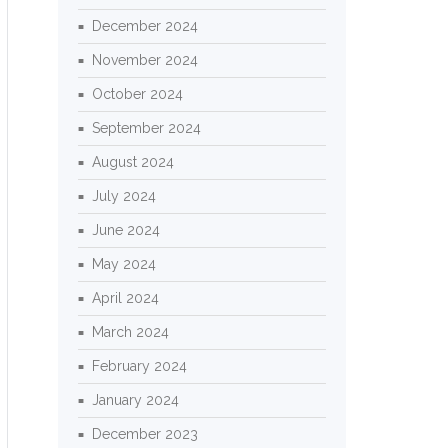
December 2024
November 2024
October 2024
September 2024
August 2024
July 2024
June 2024
May 2024
April 2024
March 2024
February 2024
January 2024
December 2023