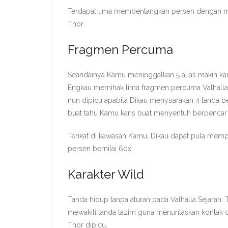
Terdapat lima membentangkan persen dengan me
Thor.
Fragmen Percuma
Seandainya Kamu meninggalkan 5 alias makin k
Engkau memihak lima fragmen percuma Valhalla Se
nun dipicu apabila Dikau menyuarakan 4 tanda b
buat tahu Kamu kans buat menyentuh berpenca
Terikat di kawasan Kamu, Dikau dapat pula mem
persen bernilai 60x.
Karakter Wild
Tanda hidup tanpa aturan pada Valhalla Sejarah:
mewakili tanda lazim guna menuntaskan kontak 
Thor dipicu.