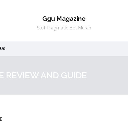
Ggu Magazine
Slot Pragmatic Bet Murah
 US
E REVIEW AND GUIDE
E