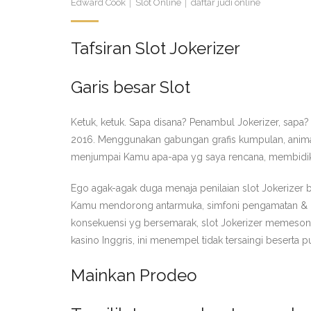
Edward Cook
Slot Online
daftar judi online
Tafsiran Slot Jokerizer
Garis besar Slot
Ketuk, ketuk. Sapa disana? Penambul Jokerizer, sapa?
2016. Menggunakan gabungan grafis kumpulan, anima
menjumpai Kamu apa-apa yg saya rencana, membidik pe
Ego agak-agak duga menaja penilaian slot Jokerizer
Kamu mendorong antarmuka, simfoni pengamatan & b
konsekuensi yg bersemarak, slot Jokerizer memeson
kasino Inggris, ini menempel tidak tersaingi beserta p
Mainkan Prodeo