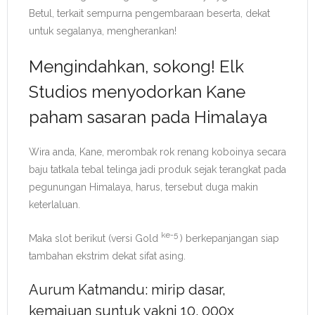
Betul, terkait sempurna pengembaraan beserta, dekat
untuk segalanya, mengherankan!
Mengindahkan, sokong! Elk
Studios menyodorkan Kane
paham sasaran pada Himalaya
Wira anda, Kane, merombak rok renang koboinya secara
baju tatkala tebal telinga jadi produk sejak terangkat pada
pegunungan Himalaya, harus, tersebut duga makin
keterlaluan.
ke-5
Maka slot berikut (versi Gold
) berkepanjangan siap
tambahan ekstrim dekat sifat asing.
Aurum Katmandu: mirip dasar,
kemajuan suntuk yakni 10. 000x