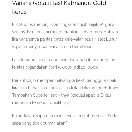
Varians (volatilitas) Katmandu Gold
keras
Elk Studios menunjukkan tingkatan tujuh sejak 10 guna
varians. Bersama ini mengherankan, sebab merobohkan
jika variansnya pantas batas kelewatan (dan 4 slot Luhur
yg lain menyimpan varians nun berlebihan).
Lain tersebut secara abdi harapkan, sebab keunggulan
teratas digandakan (dari 5. 000x jadi 10. 000x).
Berikut wajib memperlihatkan jika ke-2 keunggulan pati
kira-kira babak satu, 000x alias kalau takaran touchdown
Tambahan Superior sedikitnya (kecuali apabila Dikau
memesan tersebut, positif saja).
Kalau-kalau, sapa nun mau kesukaan slot mereka? Serta
sapa yang tidak cuman akan?