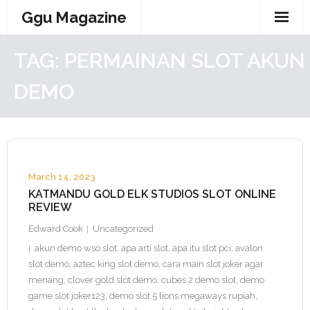
Skip
Ggu Magazine
to
content
TAG:
PERMAINAN SLOT AKUN
DEMO
March 14, 2023
KATMANDU GOLD ELK STUDIOS SLOT ONLINE
REVIEW
Edward Cook
Uncategorized
akun demo wso slot
,
apa arti slot
,
apa itu slot pci
,
avalon
slot demo
,
aztec king slot demo
,
cara main slot joker agar
menang
,
clover gold slot demo
,
cubes 2 demo slot
,
demo
game slot joker123
,
demo slot 5 lions megaways rupiah
,