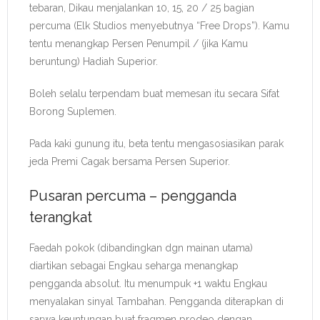
tebaran, Dikau menjalankan 10, 15, 20 / 25 bagian
percuma (Elk Studios menyebutnya “Free Drops”). Kamu
tentu menangkap Persen Penumpil / (jika Kamu
beruntung) Hadiah Superior.
Boleh selalu terpendam buat memesan itu secara Sifat
Borong Suplemen.
Pada kaki gunung itu, beta tentu mengasosiasikan parak
jeda Premi Cagak bersama Persen Superior.
Pusaran percuma – pengganda
terangkat
Faedah pokok (dibandingkan dgn mainan utama)
diartikan sebagai Engkau seharga menangkap
pengganda absolut. Itu menumpuk +1 waktu Engkau
menyalakan sinyal Tambahan. Pengganda diterapkan di
sarwa keuntungan buat fragmen prodeo dengan