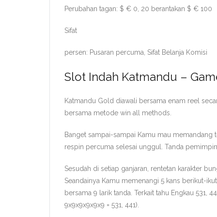
Perubahan tagan: $ € 0, 20 berantakan $ € 100
Sifat
persen: Pusaran percuma, Sifat Belanja Komisi
Slot Indah Katmandu – Gam
Katmandu Gold diawali bersama enam reel secara
bersama metode win all methods.
Banget sampai-sampai Kamu mau memandang tek
respin percuma selesai unggul. Tanda pemimpin 
Sesudah di setiap ganjaran, rentetan karakter 
Seandainya Kamu memenangi 5 kans berikut-ik
bersama 9 larik tanda. Terkait tahu Engkau 531, 
9x9x9x9x9x9 = 531, 441).