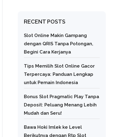
RECENT POSTS
Slot Online Makin Gampang
dengan QRIS Tanpa Potongan,
Begini Cara Kerjanya
Tips Memilih Slot Online Gacor
Terpercaya: Panduan Lengkap
untuk Pemain Indonesia
Bonus Slot Pragmatic Play Tanpa
Deposit: Peluang Menang Lebih
Mudah dan Seru!
Bawa Hoki Imlek ke Level
Berikutnya dengan Rtp Slot