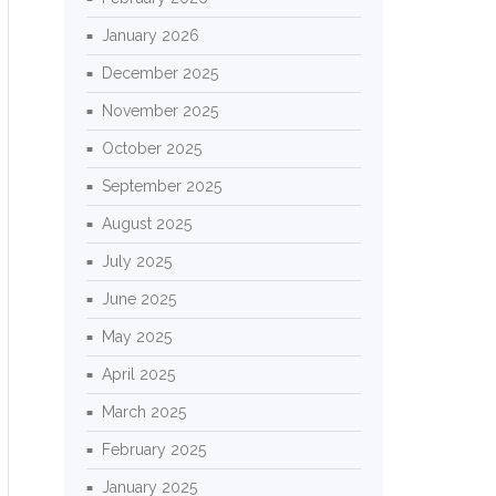
January 2026
December 2025
November 2025
October 2025
September 2025
August 2025
July 2025
June 2025
May 2025
April 2025
March 2025
February 2025
January 2025