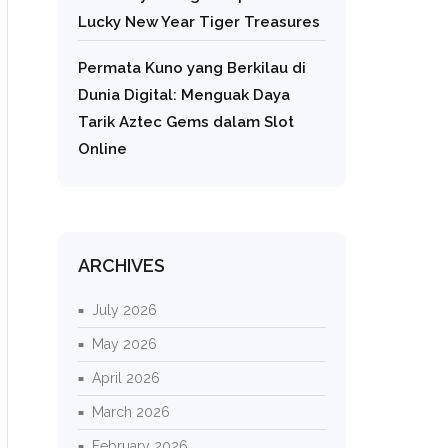
Lucky New Year Tiger Treasures
Permata Kuno yang Berkilau di
Dunia Digital: Menguak Daya
Tarik Aztec Gems dalam Slot
Online
ARCHIVES
July 2026
May 2026
April 2026
March 2026
February 2026