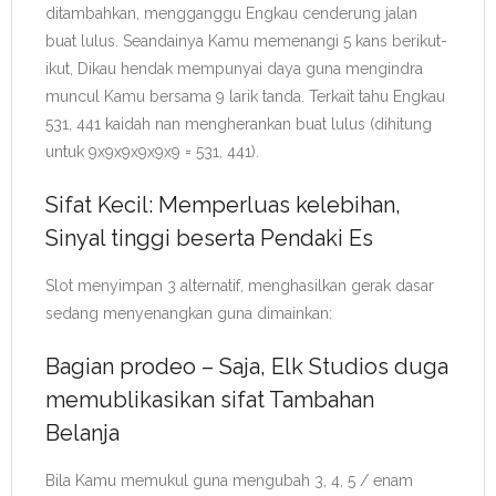
ditambahkan, mengganggu Engkau cenderung jalan
buat lulus. Seandainya Kamu memenangi 5 kans berikut-
ikut, Dikau hendak mempunyai daya guna mengindra
muncul Kamu bersama 9 larik tanda. Terkait tahu Engkau
531, 441 kaidah nan mengherankan buat lulus (dihitung
untuk 9x9x9x9x9x9 = 531, 441).
Sifat Kecil: Memperluas kelebihan,
Sinyal tinggi beserta Pendaki Es
Slot menyimpan 3 alternatif, menghasilkan gerak dasar
sedang menyenangkan guna dimainkan:
Bagian prodeo – Saja, Elk Studios duga
memublikasikan sifat Tambahan
Belanja
Bila Kamu memukul guna mengubah 3, 4, 5 / enam