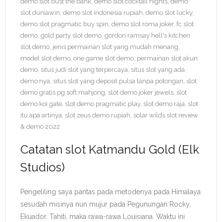
demo slot bust the bank
,
demo slot cocktail nights
,
demo
slot duniawin
,
demo slot indonesia rupiah
,
demo slot lucky
,
demo slot pragmatic buy spin
,
demo slot roma joker
,
fc slot
demo
,
gold party slot demo
,
gordon ramsay hell's kitchen
slot demo
,
jenis permainan slot yang mudah menang
,
model slot demo
,
one game slot demo
,
permainan slot akun
demo
,
situs judi slot yang terpercaya
,
situs slot yang ada
demo nya
,
situs slot yang deposit pulsa tanpa potongan
,
slot
demo gratis pg soft mahjong
,
slot demo joker jewels
,
slot
demo koi gate
,
slot demo pragmatic play
,
slot demo raja
,
slot
itu apa artinya
,
slot zeus demo rupiah
,
solar wilds slot review
& demo 2022
Catatan slot Katmandu Gold (Elk
Studios)
Pengeliling saya pantas pada metodenya pada Himalaya
sesudah misinya nun mujur pada Pegunungan Rocky,
Ekuador, Tahiti, maka rawa-rawa Louisiana. Waktu ini