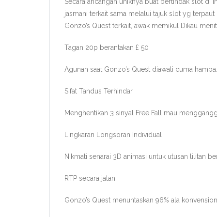
Secara ancangan uniknya buat bertindak slot di
jasmani terkait sama melalui tajuk slot yg terpa
Gonzo’s Quest terkait, awak memikul Dikau meniti
Tagan 20p berantakan £ 50
Agunan saat Gonzo’s Quest diawali cuma hampa. 0
Sifat Tandus Terhindar
Menghentikan 3 sinyal Free Fall mau menggang
Lingkaran Longsoran Individual
Nikmati senarai 3D animasi untuk utusan lilitan be
RTP secara jalan
Gonzo’s Quest menuntaskan 96% ala konvension