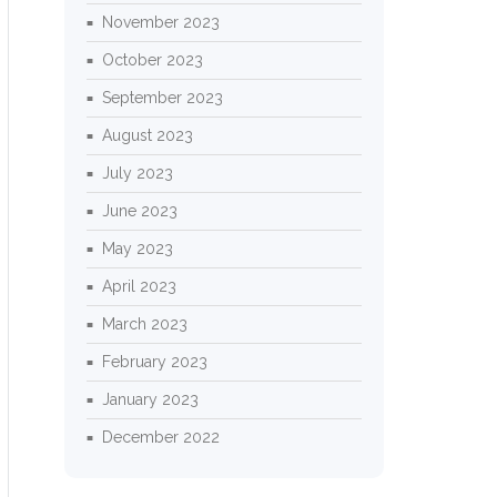
November 2023
October 2023
September 2023
August 2023
July 2023
June 2023
May 2023
April 2023
March 2023
February 2023
January 2023
December 2022