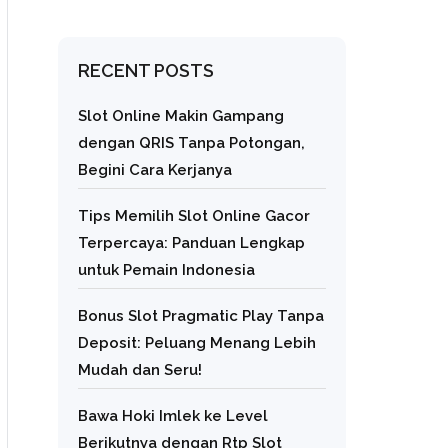
RECENT POSTS
Slot Online Makin Gampang
dengan QRIS Tanpa Potongan,
Begini Cara Kerjanya
Tips Memilih Slot Online Gacor
Terpercaya: Panduan Lengkap
untuk Pemain Indonesia
Bonus Slot Pragmatic Play Tanpa
Deposit: Peluang Menang Lebih
Mudah dan Seru!
Bawa Hoki Imlek ke Level
Berikutnya dengan Rtp Slot