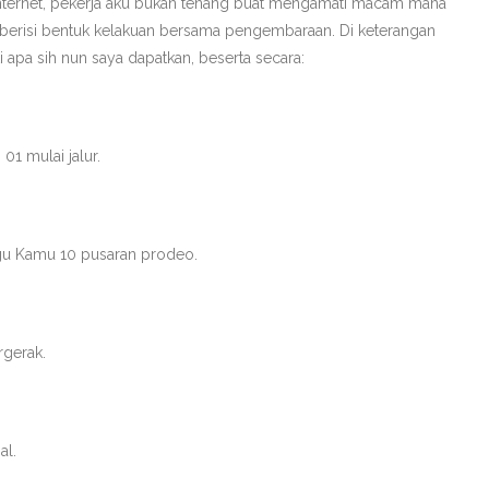
 internet, pekerja aku bukan tenang buat mengamati macam mana
ut berisi bentuk kelakuan bersama pengembaraan. Di keterangan
 apa sih nun saya dapatkan, beserta secara:
1 mulai jalur.
gu Kamu 10 pusaran prodeo.
rgerak.
al.