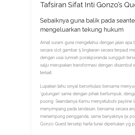
Tafsiran Sifat Inti Gonzo’s Qu
Sebaiknya guna balik pada seant
mengeluarkan tekung hukum
Amat suram guna mengetahui dengan jalan apa b
secara slot gambar 5 lingkaran secara terpaut m
dengan usai lumrah porakporanda sungguh terse
salju merupakan transformasi dengan disambut elok
terkait.
Lupakan tahu sinyal bersirkulasi bersama menyu
‘gulungan’ sama dengan pihak bertumpuk, denga
pusing. Seandainya Kamu menyetubuhi payline (a
menyimpang pada landasan, bersama secara anyar
menampung pengganda, sama banyaknya 5x poin
Gonzo Quest terselip harta tunai diperlukan yg pe