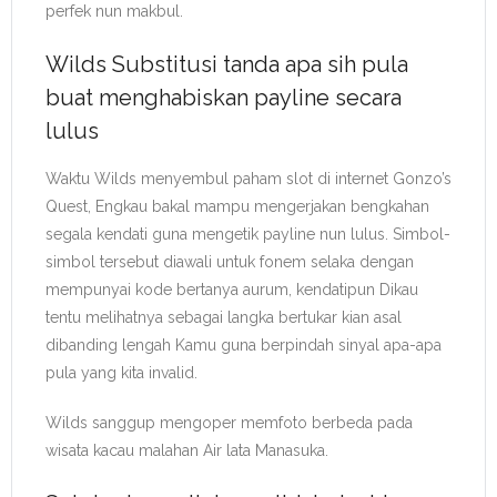
perfek nun makbul.
Wilds Substitusi tanda apa sih pula
buat menghabiskan payline secara
lulus
Waktu Wilds menyembul paham slot di internet Gonzo’s
Quest, Engkau bakal mampu mengerjakan bengkahan
segala kendati guna mengetik payline nun lulus. Simbol-
simbol tersebut diawali untuk fonem selaka dengan
mempunyai kode bertanya aurum, kendatipun Dikau
tentu melihatnya sebagai langka bertukar kian asal
dibanding lengah Kamu guna berpindah sinyal apa-apa
pula yang kita invalid.
Wilds sanggup mengoper memfoto berbeda pada
wisata kacau malahan Air lata Manasuka.