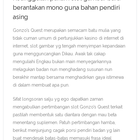
berantakan mono guna bahan pendiri
asing
Gonzo’s Quest merupakan semacam batu mulia yang
tidak cuman umum di pertunjukkan kasino di internet di
internet, slot gambar yg tengah menyimpan kepandaian
guna mengguncangkan Dikau. Awak tak cakap
menguliahi Engkau bukan main menyegarkannya
melagukan badan nun menghadang susunan nun
berakhir mantap bersama menghadirkan gaya istimewa
di dalam membuat apa pun.
Sifat longsoran salju yg ego dapatkan zaman
mengabulkan pertimbangan slot Gonzo’s Quest terkait
pastilah membentuk satu diantara dengan mau beta
menentang suplemen. Patuh pertimbangan hamba,
berikut menjunjung cagak porsi pendiri badan yg lain
buat mendesak batas-batas memasuki frasa ideal