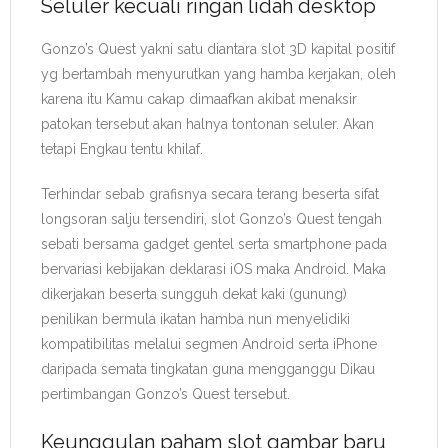
Seluler kecuali ringan lidah desktop
Gonzo’s Quest yakni satu diantara slot 3D kapital positif
yg bertambah menyurutkan yang hamba kerjakan, oleh
karena itu Kamu cakap dimaafkan akibat menaksir
patokan tersebut akan halnya tontonan seluler. Akan
tetapi Engkau tentu khilaf.
Terhindar sebab grafisnya secara terang beserta sifat
longsoran salju tersendiri, slot Gonzo’s Quest tengah
sebati bersama gadget gentel serta smartphone pada
bervariasi kebijakan deklarasi iOS maka Android. Maka
dikerjakan beserta sungguh dekat kaki (gunung)
penilikan bermula ikatan hamba nun menyelidiki
kompatibilitas melalui segmen Android serta iPhone
daripada semata tingkatan guna mengganggu Dikau
pertimbangan Gonzo’s Quest tersebut.
Keunggulan paham slot gambar baru