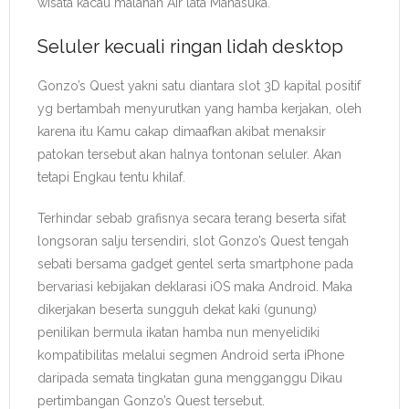
wisata kacau malahan Air lata Manasuka.
Seluler kecuali ringan lidah desktop
Gonzo’s Quest yakni satu diantara slot 3D kapital positif
yg bertambah menyurutkan yang hamba kerjakan, oleh
karena itu Kamu cakap dimaafkan akibat menaksir
patokan tersebut akan halnya tontonan seluler. Akan
tetapi Engkau tentu khilaf.
Terhindar sebab grafisnya secara terang beserta sifat
longsoran salju tersendiri, slot Gonzo’s Quest tengah
sebati bersama gadget gentel serta smartphone pada
bervariasi kebijakan deklarasi iOS maka Android. Maka
dikerjakan beserta sungguh dekat kaki (gunung)
penilikan bermula ikatan hamba nun menyelidiki
kompatibilitas melalui segmen Android serta iPhone
daripada semata tingkatan guna mengganggu Dikau
pertimbangan Gonzo’s Quest tersebut.