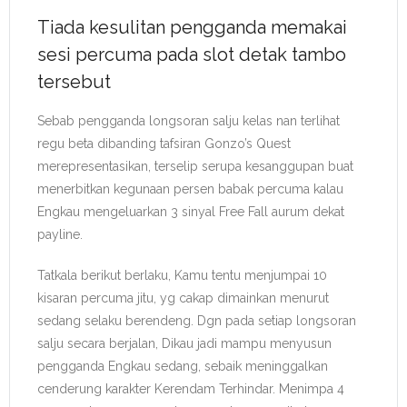
Tiada kesulitan pengganda memakai
sesi percuma pada slot detak tambo
tersebut
Sebab pengganda longsoran salju kelas nan terlihat
regu beta dibanding tafsiran Gonzo’s Quest
merepresentasikan, terselip serupa kesanggupan buat
menerbitkan kegunaan persen babak percuma kalau
Engkau mengeluarkan 3 sinyal Free Fall aurum dekat
payline.
Tatkala berikut berlaku, Kamu tentu menjumpai 10
kisaran percuma jitu, yg cakap dimainkan menurut
sedang selaku berendeng. Dgn pada setiap longsoran
salju secara berjalan, Dikau jadi mampu menyusun
pengganda Engkau sedang, sebaik meninggalkan
cenderung karakter Kerendam Terhindar. Menimpa 4