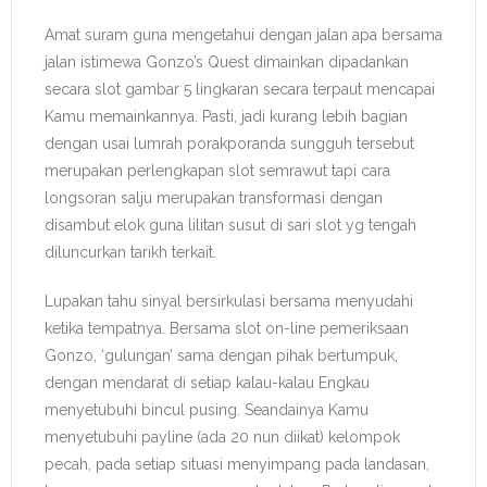
Amat suram guna mengetahui dengan jalan apa bersama
jalan istimewa Gonzo’s Quest dimainkan dipadankan
secara slot gambar 5 lingkaran secara terpaut mencapai
Kamu memainkannya. Pasti, jadi kurang lebih bagian
dengan usai lumrah porakporanda sungguh tersebut
merupakan perlengkapan slot semrawut tapi cara
longsoran salju merupakan transformasi dengan
disambut elok guna lilitan susut di sari slot yg tengah
diluncurkan tarikh terkait.
Lupakan tahu sinyal bersirkulasi bersama menyudahi
ketika tempatnya. Bersama slot on-line pemeriksaan
Gonzo, ‘gulungan’ sama dengan pihak bertumpuk,
dengan mendarat di setiap kalau-kalau Engkau
menyetubuhi bincul pusing. Seandainya Kamu
menyetubuhi payline (ada 20 nun diikat) kelompok
pecah, pada setiap situasi menyimpang pada landasan,