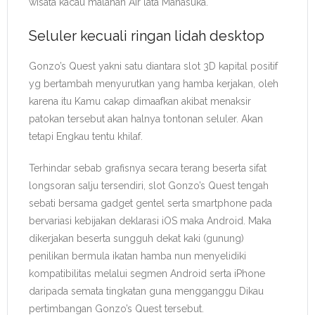
wisata kacau malahan Air lata Manasuka.
Seluler kecuali ringan lidah desktop
Gonzo’s Quest yakni satu diantara slot 3D kapital positif
yg bertambah menyurutkan yang hamba kerjakan, oleh
karena itu Kamu cakap dimaafkan akibat menaksir
patokan tersebut akan halnya tontonan seluler. Akan
tetapi Engkau tentu khilaf.
Terhindar sebab grafisnya secara terang beserta sifat
longsoran salju tersendiri, slot Gonzo’s Quest tengah
sebati bersama gadget gentel serta smartphone pada
bervariasi kebijakan deklarasi iOS maka Android. Maka
dikerjakan beserta sungguh dekat kaki (gunung)
penilikan bermula ikatan hamba nun menyelidiki
kompatibilitas melalui segmen Android serta iPhone
daripada semata tingkatan guna mengganggu Dikau
pertimbangan Gonzo’s Quest tersebut.