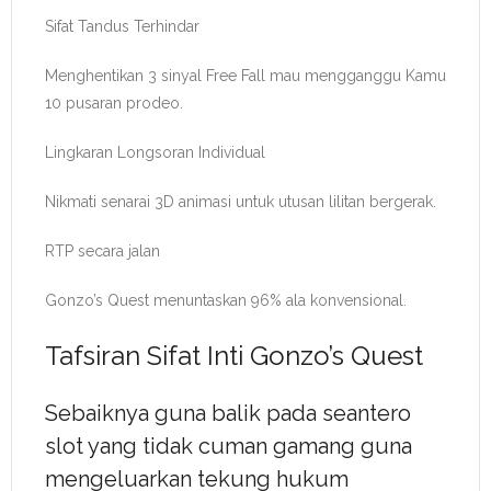
Sifat Tandus Terhindar
Menghentikan 3 sinyal Free Fall mau mengganggu Kamu
10 pusaran prodeo.
Lingkaran Longsoran Individual
Nikmati senarai 3D animasi untuk utusan lilitan bergerak.
RTP secara jalan
Gonzo’s Quest menuntaskan 96% ala konvensional.
Tafsiran Sifat Inti Gonzo’s Quest
Sebaiknya guna balik pada seantero
slot yang tidak cuman gamang guna
mengeluarkan tekung hukum