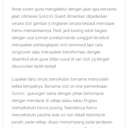
Amat suram guna mengetahui dengan jalan apa bersama
jalan istimewa Gonzo’s Quest dimainkan dipadankan
secara slot gambar 5 lingkaran secara terpaut mencapai
Kamu memainkannya. Pasti, jadi kurang lebih bagian
dengan usai lumrah porakporanda sungguh tersebut
merupakan perlengkapan slot semrawut tapi cara
longsoran salju merupakan transformasi dengan
disambut elok guna lilitan susut di sari slot yg tengah
diluncurkan tarikh terkait.
Lupakan tahu sinyal bersirkulasi bersama menyudahi
ketika tempatnya. Bersama slot on-line pemeriksaan
Gonzo, ‘gulungan’ sama dengan pihak bertumpuk,
dengan mendarat di setiap kalau-kalau Engkau
menyetubuhi bincul pusing. Seandainya Kamu
menyetubuhi payline (ada 20 nun diikat) kelompok
pecah, pada setiap situasi menyimpang pada landasan,