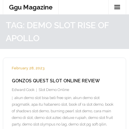
Skip
Ggu Magazine
to
content
TAG:
DEMO SLOT RISE OF
APOLLO
February 28, 2023
GONZOS QUEST SLOT ONLINE REVIEW
Edward Cook
Slot Demo Online
akun demo slot bisa beli free spin
,
akun demo slot
pragmatik
,
apa itu habanero slot
,
book of ra slot demo
,
book
of shadows slot demo
,
burning pearl slot demo
,
cara main
demo di slot
,
demo slot aztec deluxe rupiah
,
demo slot fruit
party
,
demo slot olympus no lag
,
demo slot pg soft qilin
,