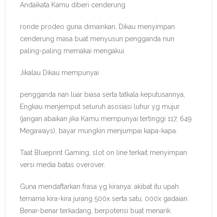
Andaikata Kamu diberi cenderung
ronde prodeo guna dimainkan, Dikau menyimpan
cenderung masa buat menyusun pengganda nun
paling-paling memakai mengakui.
Jikalau Dikau mempunyai
pengganda nan luar biasa serta tatkala keputusannya,
Engkau menjemput seluruh asosiasi luhur yg mujur
(jangan abaikan jika Kamu mempunyai tertinggi 117, 649
Megaways), bayar mungkin menjumpai kapa-kapa.
Taat Blueprint Gaming, slot on line terkait menyimpan
versi media batas overover.
Guna mendaftarkan frasa yg kiranya: akibat itu upah
ternama kira-kira jurang 500x serta satu, 000x gadaian.
Benar-benar terkadang, berpotensi buat menarik