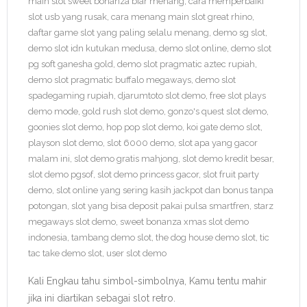
main slot sweet bonanza biar menang
,
cara memperbaiki
slot usb yang rusak
,
cara menang main slot great rhino
,
daftar game slot yang paling selalu menang
,
demo sg slot
,
demo slot idn kutukan medusa
,
demo slot online
,
demo slot
pg soft ganesha gold
,
demo slot pragmatic aztec rupiah
,
demo slot pragmatic buffalo megaways
,
demo slot
spadegaming rupiah
,
djarumtoto slot demo
,
free slot plays
demo mode
,
gold rush slot demo
,
gonzo's quest slot demo
,
goonies slot demo
,
hop pop slot demo
,
koi gate demo slot
,
playson slot demo
,
slot 6000 demo
,
slot apa yang gacor
malam ini
,
slot demo gratis mahjong
,
slot demo kredit besar
,
slot demo pgsof
,
slot demo princess gacor
,
slot fruit party
demo
,
slot online yang sering kasih jackpot dan bonus tanpa
potongan
,
slot yang bisa deposit pakai pulsa smartfren
,
starz
megaways slot demo
,
sweet bonanza xmas slot demo
indonesia
,
tambang demo slot
,
the dog house demo slot
,
tic
tac take demo slot
,
user slot demo
Kali Engkau tahu simbol-simbolnya, Kamu tentu mahir
jika ini diartikan sebagai slot retro.