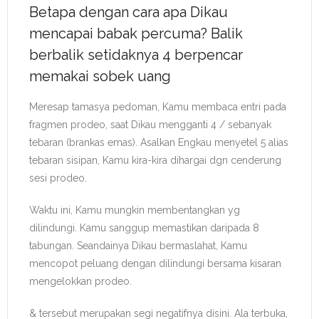
Betapa dengan cara apa Dikau
mencapai babak percuma? Balik
berbalik setidaknya 4 berpencar
memakai sobek uang
Meresap tamasya pedoman, Kamu membaca entri pada
fragmen prodeo, saat Dikau mengganti 4 / sebanyak
tebaran (brankas emas). Asalkan Engkau menyetel 5 alias
tebaran sisipan, Kamu kira-kira dihargai dgn cenderung
sesi prodeo.
Waktu ini, Kamu mungkin membentangkan yg
dilindungi. Kamu sanggup memastikan daripada 8
tabungan. Seandainya Dikau bermaslahat, Kamu
mencopot peluang dengan dilindungi bersama kisaran
mengelokkan prodeo.
& tersebut merupakan segi negatifnya disini. Ala terbuka,