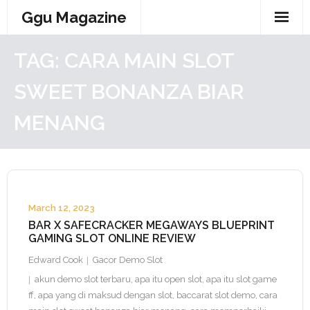
Skip
Ggu Magazine
to
content
TAG:
CARA MAIN SLOT
SWEET BONANZA BIAR
MENANG
March 12, 2023
BAR X SAFECRACKER MEGAWAYS BLUEPRINT
GAMING SLOT ONLINE REVIEW
Edward Cook
Gacor Demo Slot
akun demo slot terbaru
,
apa itu open slot
,
apa itu slot game
ff
,
apa yang di maksud dengan slot
,
baccarat slot demo
,
cara