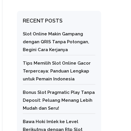
RECENT POSTS
Slot Online Makin Gampang
dengan QRIS Tanpa Potongan,
Begini Cara Kerjanya
Tips Memilih Slot Online Gacor
Terpercaya: Panduan Lengkap
untuk Pemain Indonesia
Bonus Slot Pragmatic Play Tanpa
Deposit: Peluang Menang Lebih
Mudah dan Seru!
Bawa Hoki Imlek ke Level
Berikutnya dengan Rtp Slot