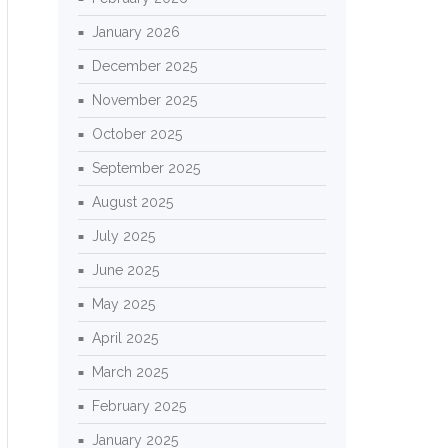
January 2026
December 2025
November 2025
October 2025
September 2025
August 2025
July 2025
June 2025
May 2025
April 2025
March 2025
February 2025
January 2025