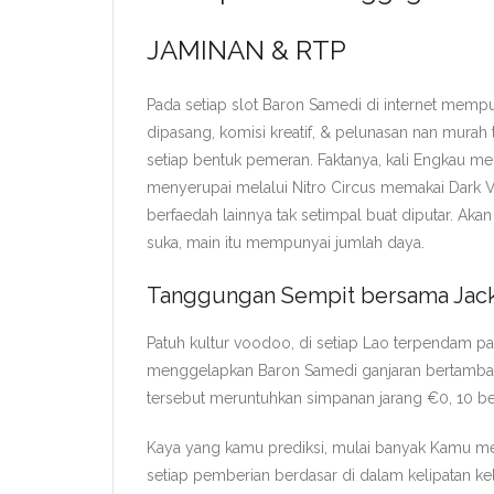
JAMINAN & RTP
Pada setiap slot Baron Samedi di internet memp
dipasang, komisi kreatif, & pelunasan nan murah
setiap bentuk pemeran. Faktanya, kali Engkau me
menyerupai melalui Nitro Circus memakai Dark Vo
berfaedah lainnya tak setimpal buat diputar. Ak
suka, main itu mempunyai jumlah daya.
Tanggungan Sempit bersama Jack
Patuh kultur voodoo, di setiap Lao terpendam pada
menggelapkan Baron Samedi ganjaran bertambah k
tersebut meruntuhkan simpanan jarang €0, 10 b
Kaya yang kamu prediksi, mulai banyak Kamu 
setiap pemberian berdasar di dalam kelipatan k