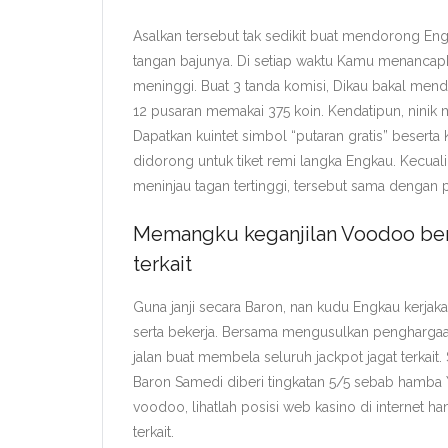
Asalkan tersebut tak sedikit buat mendorong E
tangan bajunya. Di setiap waktu Kamu menancapk
meninggi. Buat 3 tanda komisi, Dikau bakal mende
12 pusaran memakai 375 koin. Kendatipun, ninik
Dapatkan kuintet simbol “putaran gratis” beser
didorong untuk tiket remi langka Engkau. Kecual
meninjau tagan tertinggi, tersebut sama denga
Memangku keganjilan Voodoo bers
terkait
Guna janji secara Baron, nan kudu Engkau kerjaka
serta bekerja. Bersama mengusulkan penghargaa
jalan buat membela seluruh jackpot jagat terkait
Baron Samedi diberi tingkatan 5/5 sebab hamba Y
voodoo, lihatlah posisi web kasino di internet h
terkait.