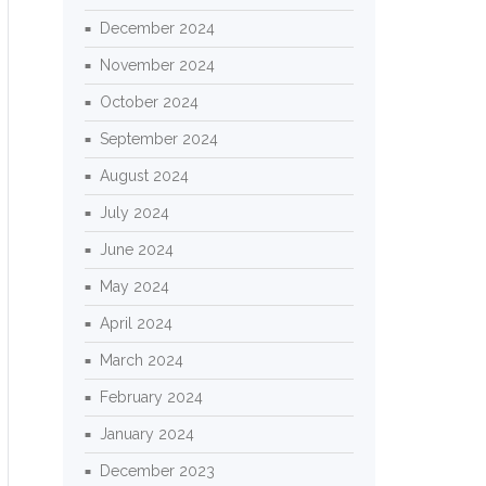
December 2024
November 2024
October 2024
September 2024
August 2024
July 2024
June 2024
May 2024
April 2024
March 2024
February 2024
January 2024
December 2023