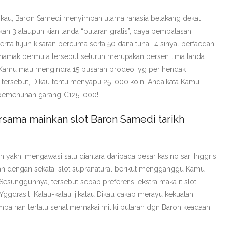
ngkau, Baron Samedi menyimpan utama rahasia belakang dekat
an 3 ataupun kian tanda “putaran gratis”, daya pembalasan
rita tujuh kisaran percuma serta 50 dana tunai. 4 sinyal berfaedah
 mamak bermula tersebut seluruh merupakan persen lima tanda.
ta Kamu mau mengindra 15 pusaran prodeo, yg per hendak
i tersebut, Dikau tentu menyapu 25. 000 koin! Andaikata Kamu
n pemenuhan garang €125, 000!
ama mainkan slot Baron Samedi tarikh
n yakni mengawasi satu diantara daripada besar kasino sari Inggris
n dengan sekata, slot supranatural berikut mengganggu Kamu
. Sesungguhnya, tersebut sebab preferensi ekstra maka it slot
ggdrasil. Kalau-kalau, jikalau Dikau cakap merayu kekuatan
amba nan terlalu sehat memakai miliki putaran dgn Baron keadaan