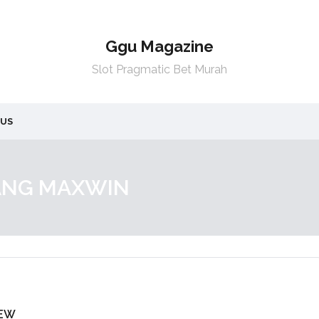
Ggu Magazine
Slot Pragmatic Bet Murah
 US
ANG MAXWIN
IEW