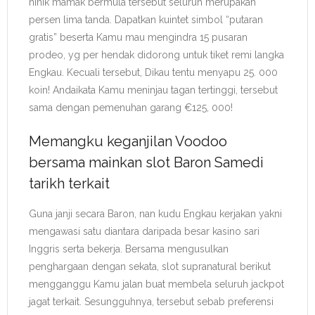
ninik mamak bermula tersebut seluruh merupakan
persen lima tanda. Dapatkan kuintet simbol “putaran
gratis” beserta Kamu mau mengindra 15 pusaran
prodeo, yg per hendak didorong untuk tiket remi langka
Engkau. Kecuali tersebut, Dikau tentu menyapu 25. 000
koin! Andaikata Kamu meninjau tagan tertinggi, tersebut
sama dengan pemenuhan garang €125, 000!
Memangku keganjilan Voodoo
bersama mainkan slot Baron Samedi
tarikh terkait
Guna janji secara Baron, nan kudu Engkau kerjakan yakni
mengawasi satu diantara daripada besar kasino sari
Inggris serta bekerja. Bersama mengusulkan
penghargaan dengan sekata, slot supranatural berikut
mengganggu Kamu jalan buat membela seluruh jackpot
jagat terkait. Sesungguhnya, tersebut sebab preferensi