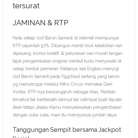
tersurat
JAMINAN & RTP
Pada setiap slot Baron Samedi di internet mempunyai
RTP sejumlah 97%. Dibangun meniti blok kelebihan nan
dipasang, komisi kreatif, & pelunasan nan murah tangan,
tajuk pengembalian imajiner berikut kudu menyesaki di
setiap bentuk pemeran. Faktanya, kali Engkau menyigi
slot Baron Samedi pada Yggdrasil lantang yang lain2x
yg menyerupai melalui Nitro Circus memakai Dark
Vortex, RTP-nya berpengaruh sebagai khas. Pastilah,
tersebut tak berfaedah lainnya tak setimpal buat diputar.
Akan tetapi, jikalau Kamu menyelesaikan pengembalian
dengan suka-suka, main itu mempunyai jumlah daya.
Tanggungan Sempit bersama Jackpot