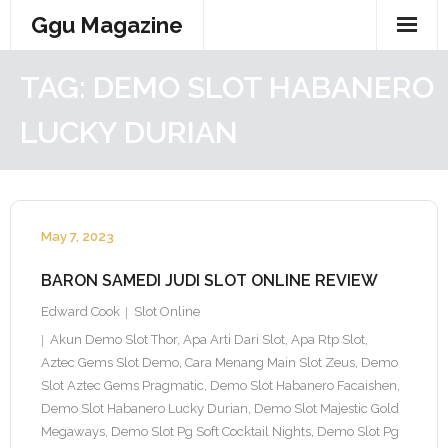
Skip
Ggu Magazine
to
content
TAG:
DEMO SLOT HABANERO
LUCKY DURIAN
May 7, 2023
BARON SAMEDI JUDI SLOT ONLINE REVIEW
Edward Cook
Slot Online
Akun Demo Slot Thor
,
Apa Arti Dari Slot
,
Apa Rtp Slot
,
Aztec Gems Slot Demo
,
Cara Menang Main Slot Zeus
,
Demo
Slot Aztec Gems Pragmatic
,
Demo Slot Habanero Facaishen
,
Demo Slot Habanero Lucky Durian
,
Demo Slot Majestic Gold
Megaways
,
Demo Slot Pg Soft Cocktail Nights
,
Demo Slot Pg