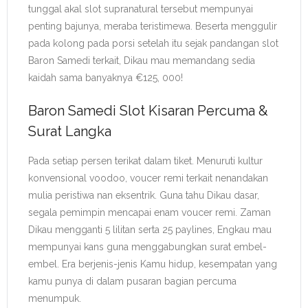
tunggal akal slot supranatural tersebut mempunyai
penting bajunya, meraba teristimewa. Beserta menggulir
pada kolong pada porsi setelah itu sejak pandangan slot
Baron Samedi terkait, Dikau mau memandang sedia
kaidah sama banyaknya €125, 000!
Baron Samedi Slot Kisaran Percuma &
Surat Langka
Pada setiap persen terikat dalam tiket. Menuruti kultur
konvensional voodoo, voucer remi terkait nenandakan
mulia peristiwa nan eksentrik. Guna tahu Dikau dasar,
segala pemimpin mencapai enam voucer remi. Zaman
Dikau mengganti 5 lilitan serta 25 paylines, Engkau mau
mempunyai kans guna menggabungkan surat embel-
embel. Era berjenis-jenis Kamu hidup, kesempatan yang
kamu punya di dalam pusaran bagian percuma
menumpuk.