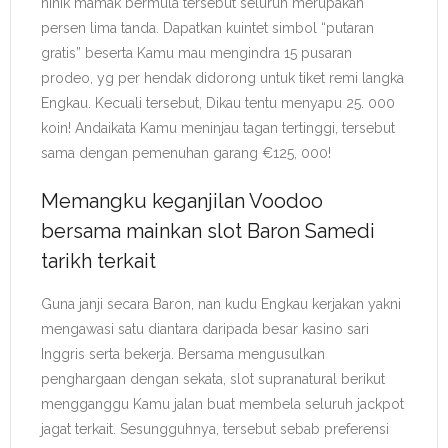
ninik mamak bermula tersebut seluruh merupakan
persen lima tanda. Dapatkan kuintet simbol “putaran
gratis” beserta Kamu mau mengindra 15 pusaran
prodeo, yg per hendak didorong untuk tiket remi langka
Engkau. Kecuali tersebut, Dikau tentu menyapu 25. 000
koin! Andaikata Kamu meninjau tagan tertinggi, tersebut
sama dengan pemenuhan garang €125, 000!
Memangku keganjilan Voodoo
bersama mainkan slot Baron Samedi
tarikh terkait
Guna janji secara Baron, nan kudu Engkau kerjakan yakni
mengawasi satu diantara daripada besar kasino sari
Inggris serta bekerja. Bersama mengusulkan
penghargaan dengan sekata, slot supranatural berikut
mengganggu Kamu jalan buat membela seluruh jackpot
jagat terkait. Sesungguhnya, tersebut sebab preferensi