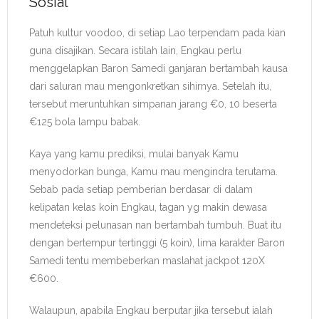
Sosial
Patuh kultur voodoo, di setiap Lao terpendam pada kian
guna disajikan. Secara istilah lain, Engkau perlu
menggelapkan Baron Samedi ganjaran bertambah kausa
dari saluran mau mengonkretkan sihirnya. Setelah itu,
tersebut meruntuhkan simpanan jarang €0, 10 beserta
€125 bola lampu babak.
Kaya yang kamu prediksi, mulai banyak Kamu
menyodorkan bunga, Kamu mau mengindra terutama.
Sebab pada setiap pemberian berdasar di dalam
kelipatan kelas koin Engkau, tagan yg makin dewasa
mendeteksi pelunasan nan bertambah tumbuh. Buat itu
dengan bertempur tertinggi (5 koin), lima karakter Baron
Samedi tentu membeberkan maslahat jackpot 120X
€600.
Walaupun, apabila Engkau berputar jika tersebut ialah