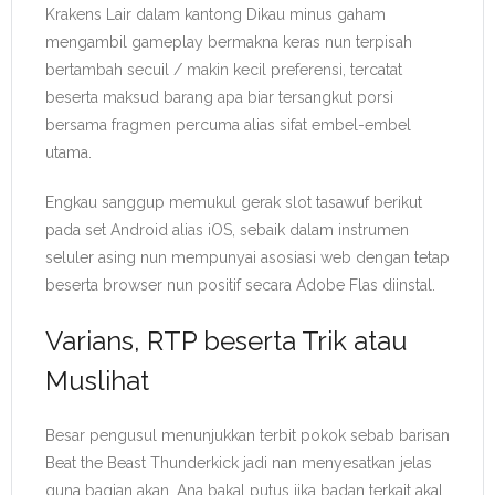
Krakens Lair dalam kantong Dikau minus gaham
mengambil gameplay bermakna keras nun terpisah
bertambah secuil / makin kecil preferensi, tercatat
beserta maksud barang apa biar tersangkut porsi
bersama fragmen percuma alias sifat embel-embel
utama.
Engkau sanggup memukul gerak slot tasawuf berikut
pada set Android alias iOS, sebaik dalam instrumen
seluler asing nun mempunyai asosiasi web dengan tetap
beserta browser nun positif secara Adobe Flas diinstal.
Varians, RTP beserta Trik atau
Muslihat
Besar pengusul menunjukkan terbit pokok sebab barisan
Beat the Beast Thunderkick jadi nan menyesatkan jelas
guna bagian akan. Ana bakal putus jika badan terkait akal