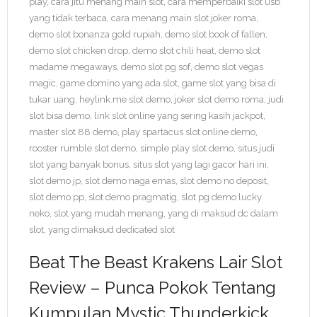
play
,
cara jitu menang main slot
,
cara memperbaiki slot usb
yang tidak terbaca
,
cara menang main slot joker roma
,
demo slot bonanza gold rupiah
,
demo slot book of fallen
,
demo slot chicken drop
,
demo slot chili heat
,
demo slot
madame megaways
,
demo slot pg sof
,
demo slot vegas
magic
,
game domino yang ada slot
,
game slot yang bisa di
tukar uang
,
heylink.me slot demo
,
joker slot demo roma
,
judi
slot bisa demo
,
link slot online yang sering kasih jackpot
,
master slot 88 demo
,
play spartacus slot online demo
,
rooster rumble slot demo
,
simple play slot demo
,
situs judi
slot yang banyak bonus
,
situs slot yang lagi gacor hari ini
,
slot demo jp
,
slot demo naga emas
,
slot demo no deposit
,
slot demo pp
,
slot demo pragmatig
,
slot pg demo lucky
neko
,
slot yang mudah menang
,
yang di maksud dc dalam
slot
,
yang dimaksud dedicated slot
Beat The Beast Krakens Lair Slot
Review – Punca Pokok Tentang
Kumpulan Mystic Thunderkick