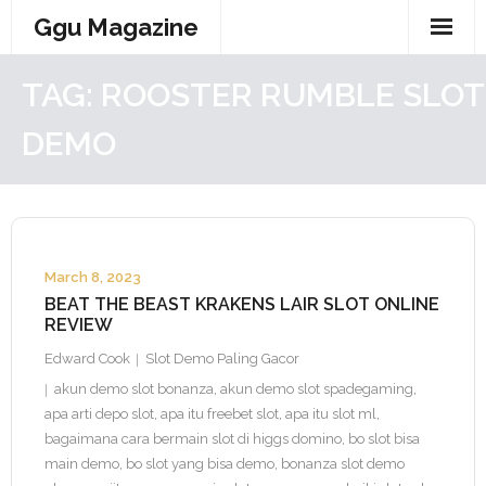
Skip
Ggu Magazine
to
content
TAG:
ROOSTER RUMBLE SLOT
DEMO
March 8, 2023
BEAT THE BEAST KRAKENS LAIR SLOT ONLINE
REVIEW
Edward Cook
Slot Demo Paling Gacor
akun demo slot bonanza
,
akun demo slot spadegaming
,
apa arti depo slot
,
apa itu freebet slot
,
apa itu slot ml
,
bagaimana cara bermain slot di higgs domino
,
bo slot bisa
main demo
,
bo slot yang bisa demo
,
bonanza slot demo