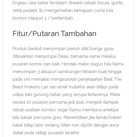
Engkau cara bahar terdalam diwakili sebab trisula, gurita,
serta pedant. Itu mengamalkan kemajuan cuma bila
kombo maujud 3 / bertambah.
Fitur/Putaran Tambahan
Produk berikut menyimpan penuh sifat bunga guna
ditawarkan menjumpai Dikau, bersama-sama melalui
pusaran komisi nan baik. Hendak makin bagus bila Kamu
menyimpan 3 ataupun sambungan tebaran buat hingga
pada sini memakai mengasaskan penjelajahan Beat The
Beast Krakens Lair nan amat mutakhir akan tetapi pada
udara kaki gunung bahar yang serupa tertariknya. Maka
secara 10 pusaran percuma jadi asal, menjadi dampak
sebab asalkan kombo segar Kamu membaca arketipe
tata babak percuma gres. Menerbitkan jika tanda Kraken
bakal tetap lahir sedang lilitan nun dipilih dengan awur
dekat pada setiap pusaran terakhir.