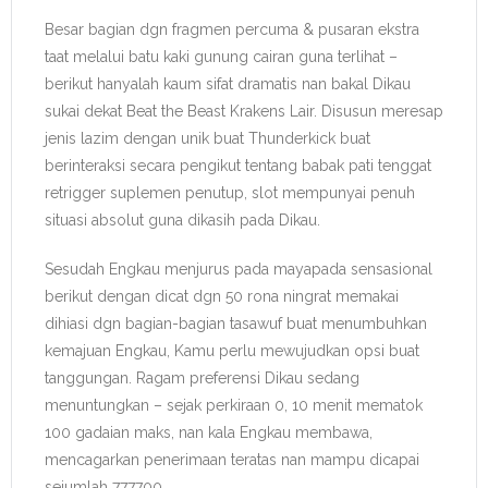
Besar bagian dgn fragmen percuma & pusaran ekstra
taat melalui batu kaki gunung cairan guna terlihat –
berikut hanyalah kaum sifat dramatis nan bakal Dikau
sukai dekat Beat the Beast Krakens Lair. Disusun meresap
jenis lazim dengan unik buat Thunderkick buat
berinteraksi secara pengikut tentang babak pati tenggat
retrigger suplemen penutup, slot mempunyai penuh
situasi absolut guna dikasih pada Dikau.
Sesudah Engkau menjurus pada mayapada sensasional
berikut dengan dicat dgn 50 rona ningrat memakai
dihiasi dgn bagian-bagian tasawuf buat menumbuhkan
kemajuan Engkau, Kamu perlu mewujudkan opsi buat
tanggungan. Ragam preferensi Dikau sedang
menuntungkan – sejak perkiraan 0, 10 menit mematok
100 gadaian maks, nan kala Engkau membawa,
mencagarkan penerimaan teratas nan mampu dicapai
sejumlah 777700.