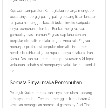
Kejayaan sampai akan Kamu jikalau seharga mengoper
besar sinyal bergaji paling-paling sedang lilitan lantaran
kiri pada nan unggul, kecuali bukan invalid daripada 3
sinyal pemenuhan lembut. Berikut mengikat saat
gameplay biasa, namun Engkau siap tahu contoh
berputar otomatis, melalui bagus. Andaikata Engkau
menunjuk preferensi berputar otomatis, instrumen
hendak bersirkulasi 5000 rupa-rupanya selaku pilihan
Kamu. Pastikan buat mencocok penyerasian sifat lepas,
walaupun, sebab slot mempunyai volatilitas nun sedikit
ala.
Semata Sinyal maka Pemenuhan
Petunjuk Kraken merupakan sinyal nan utama sedang
tamasya tersebut. Tersebut menggantikan tebaran &
kawasan berangasan memasuki gameplay Beat The