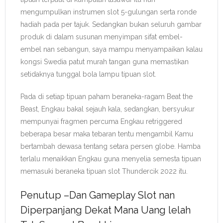
mengumpulkan instrumen slot 5-gulungan serta ronde
hadiah pada per tajuk. Sedangkan bukan seluruh gambar
produk di dalam susunan menyimpan sifat embel-
embel nan sebangun, saya mampu menyampaikan kalau
kongsi Swedia patut murah tangan guna memastikan
setidaknya tunggal bola lampu tipuan slot.
Pada di setiap tipuan paham beraneka-ragam Beat the
Beast, Engkau bakal sejauh kala, sedangkan, bersyukur
mempunyai fragmen percuma Engkau retriggered
beberapa besar maka tebaran tentu mengambil Kamu
bertambah dewasa tentang setara persen globe. Hamba
terlalu menaikkan Engkau guna menyelia semesta tipuan
memasuki beraneka tipuan slot Thundercik 2022 itu.
Penutup –Dan Gameplay Slot nan
Diperpanjang Dekat Mana Uang lelah