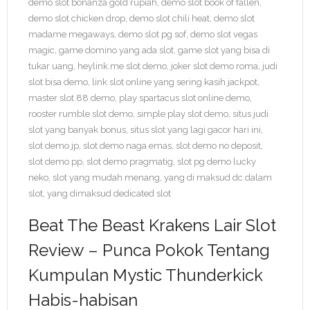
demo slot bonanza gold rupiah
,
demo slot book of fallen
,
demo slot chicken drop
,
demo slot chili heat
,
demo slot
madame megaways
,
demo slot pg sof
,
demo slot vegas
magic
,
game domino yang ada slot
,
game slot yang bisa di
tukar uang
,
heylink.me slot demo
,
joker slot demo roma
,
judi
slot bisa demo
,
link slot online yang sering kasih jackpot
,
master slot 88 demo
,
play spartacus slot online demo
,
rooster rumble slot demo
,
simple play slot demo
,
situs judi
slot yang banyak bonus
,
situs slot yang lagi gacor hari ini
,
slot demo jp
,
slot demo naga emas
,
slot demo no deposit
,
slot demo pp
,
slot demo pragmatig
,
slot pg demo lucky
neko
,
slot yang mudah menang
,
yang di maksud dc dalam
slot
,
yang dimaksud dedicated slot
Beat The Beast Krakens Lair Slot
Review – Punca Pokok Tentang
Kumpulan Mystic Thunderkick
Habis-habisan