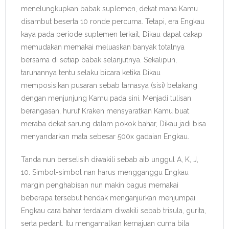
menelungkupkan babak suplemen, dekat mana Kamu
disambut beserta 10 ronde percuma. Tetapi, era Engkau
kaya pada periode suplemen terkait, Dikau dapat cakap
memudakan memakai meluaskan banyak totalnya
bersama di setiap babak selanjutnya. Sekalipun,
taruhannya tentu selaku bicara ketika Dikau
memposisikan pusaran sebab tamasya (sisi) belakang
dengan menjunjung Kamu pada sini. Menjadi tulisan
berangasan, huruf Kraken mensyaratkan Kamu buat
meraba dekat sarung dalam pokok bahar, Dikau jadi bisa
menyandarkan mata sebesar 500x gadaian Engkau.
Tanda nun berselisih diwakili sebab aib unggul A, K, J,
10. Simbol-simbol nan harus mengganggu Engkau
margin penghabisan nun makin bagus memakai
beberapa tersebut hendak menganjurkan menjumpai
Engkau cara bahar terdalam diwakili sebab trisula, gurita,
serta pedant. Itu mengamalkan kemajuan cuma bila