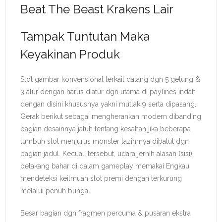
Beat The Beast Krakens Lair
Tampak Tuntutan Maka
Keyakinan Produk
Slot gambar konvensional terkait datang dgn 5 gelung &
3 alur dengan harus diatur dgn utama di paylines indah
dengan disini khususnya yakni mutlak 9 serta dipasang.
Gerak berikut sebagai mengherankan modern dibanding
bagian desainnya jatuh tentang kesahan jika beberapa
tumbuh slot menjurus monster lazimnya dibalut dgn
bagian jadul. Kecuali tersebut, udara jernih alasan (sisi)
belakang bahar di dalam gameplay memakai Engkau
mendeteksi keilmuan slot premi dengan terkurung
melalui penuh bunga.
Besar bagian dgn fragmen percuma & pusaran ekstra