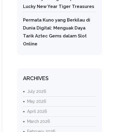
Lucky New Year Tiger Treasures
Permata Kuno yang Berkilau di
Dunia Digital: Menguak Daya
Tarik Aztec Gems dalam Slot
Online
ARCHIVES
July 2026
May 2026
April 2026
March 2026
February 2026