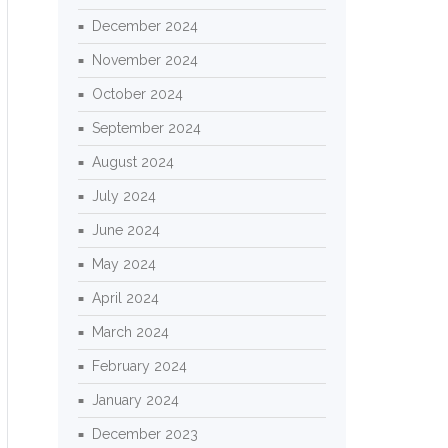
December 2024
November 2024
October 2024
September 2024
August 2024
July 2024
June 2024
May 2024
April 2024
March 2024
February 2024
January 2024
December 2023