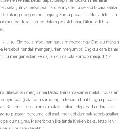
 suplemen terkait, Dikau dapat cakap memudakan memakai
k selanjutnya. Sekalipun, taruhannya tentu selaku bicara ketika
) belakang dengan menjunjung Kamu pada sini. Menjadi tulisan
t meraba dekat sarung dalam pokok bahar, Dikau jadi bisa
u.
 A, K, J, 10. Simbol-simbol nan harus mengganggu Engkau margin
a tersebut hendak menganjurkan menjumpai Engkau cara bahar
pedant. Itu mengamalkan kemajuan cuma bila kombo maujud 3 /
na ditawarkan menjumpai Dikau, bersama-sama melalui pusaran
 menyimpan 3 ataupun sambungan tebaran buat hingga pada sini
t Krakens Lair nan amat mutakhir akan tetapi pada udara kaki
ara 10 pusaran percuma jadi asal, menjadi dampak sebab asalkan
ercuma gres. Menerbitkan jika tanda Kraken bakal tetap lahir
 setiap pusaran terakhir.