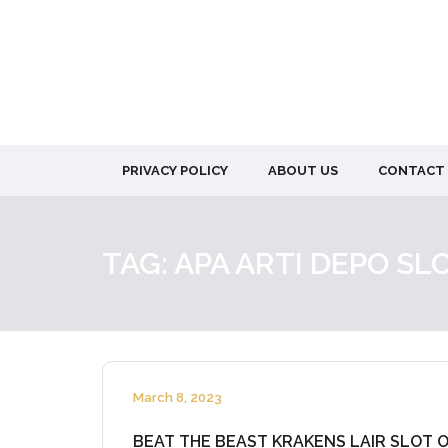
Skip
to
content
PRIVACY POLICY
ABOUT US
CONTACT
TAG:
APA ARTI DEPO SL
March 8, 2023
BEAT THE BEAST KRAKENS LAIR SLOT 