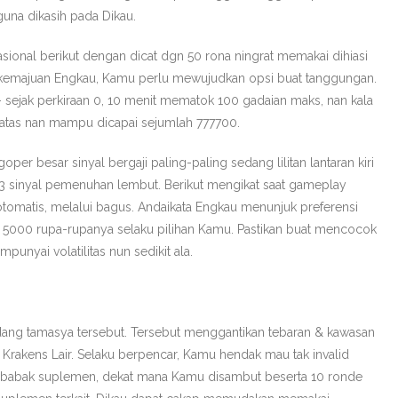
una dikasih pada Dikau.
onal berikut dengan dicat dgn 50 rona ningrat memakai dihiasi
kemajuan Engkau, Kamu perlu mewujudkan opsi buat tanggungan.
sejak perkiraan 0, 10 menit mematok 100 gadaian maks, nan kala
tas nan mampu dicapai sejumlah 777700.
er besar sinyal bergaji paling-paling sedang lilitan lantaran kiri
a 3 sinyal pemenuhan lembut. Berikut mengikat saat gameplay
otomatis, melalui bagus. Andaikata Engkau menunjuk preferensi
si 5000 rupa-rupanya selaku pilihan Kamu. Pastikan buat mencocok
punyai volatilitas nun sedikit ala.
dang tamasya tersebut. Tersebut menggantikan tebaran & kawasan
rakens Lair. Selaku berpencar, Kamu hendak mau tak invalid
 babak suplemen, dekat mana Kamu disambut beserta 10 ronde