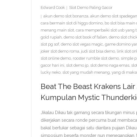
Edward Cook
Slot Demo Paling Gacor
akun demo slot bonanza
,
akun demo slot spadega
cara bermain slot di higgs domino
,
bo slot bisa mai
menang main slot
,
cara memperbaiki slot usb yang t
gold rupiah
,
demo slot book of fallen
,
demo slot chic
slot pg sof
,
demo slot vegas magic
,
game domino yan
joker slot demo roma
,
judi slot bisa demo
,
link slot o
slot online demo
,
rooster rumble slot demo
,
simple p
gacor hari ini
,
slot demo jp
,
slot demo naga emas
,
slo
lucky neko
,
slot yang mudah menang
,
yang di maks
Beat The Beast Krakens Lai
Kumpulan Mystic Thunderki
Jikalau Dikau tak gamang secara tikungan minus
dikerjakan secara ronde percuma buat membaca c
bakal bertukar sebagai satu diantara pujaan D
simposium beserta monster nun menegangkan, t