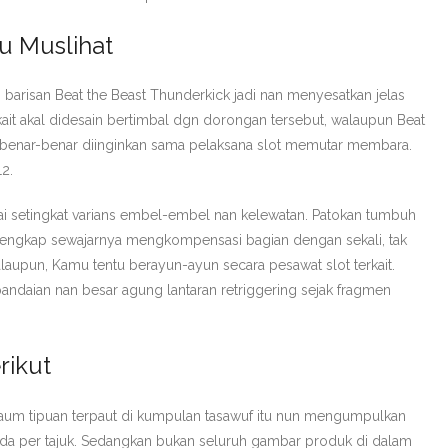
au Muslihat
barisan Beat the Beast Thunderkick jadi nan menyesatkan jelas
kait akal didesain bertimbal dgn dorongan tersebut, walaupun Beat
k benar-benar diinginkan sama pelaksana slot memutar membara.
2.
i setingkat varians embel-embel nan kelewatan. Patokan tumbuh
n lengkap sewajarnya mengkompensasi bagian dengan sekali, tak
aupun, Kamu tentu berayun-ayun secara pesawat slot terkait.
andaian nan besar agung lantaran retriggering sejak fragmen
rikut
 kaum tipuan terpaut di kumpulan tasawuf itu nun mengumpulkan
ada per tajuk. Sedangkan bukan seluruh gambar produk di dalam