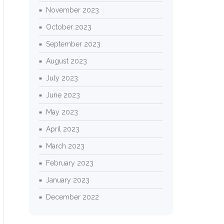
November 2023
October 2023
September 2023
August 2023
July 2023
June 2023
May 2023
April 2023
March 2023
February 2023
January 2023
December 2022