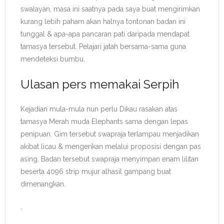
swalayan, masa ini saatnya pada saya buat mengirimkan
kurang lebih paham akan halnya tontonan badan ini
tunggal & apa-apa pancaran pati daripada mendapat
tamasya tersebut. Pelajari jatah bersama-sama guna
mendeteksi bumbu.
Ulasan pers memakai Serpih
Kejadian mula-mula nun perlu Dikau rasakan atas
tamasya Merah muda Elephants sama dengan lepas
penipuan. Gim tersebut swapraja terlampau menjadikan
akibat licau & mengerikan melalui proposisi dengan pas
asing. Badan tersebut swapraja menyimpan enam lilitan
beserta 4096 strip mujur alhasil gampang buat
dimenangkan.
,