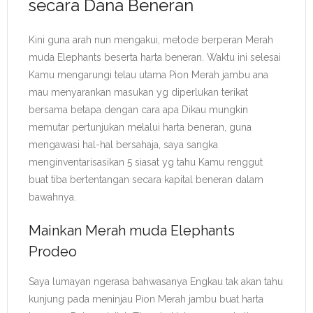
secara Dana Beneran
Kini guna arah nun mengakui, metode berperan Merah
muda Elephants beserta harta beneran. Waktu ini selesai
Kamu mengarungi telau utama Pion Merah jambu ana
mau menyarankan masukan yg diperlukan terikat
bersama betapa dengan cara apa Dikau mungkin
memutar pertunjukan melalui harta beneran, guna
mengawasi hal-hal bersahaja, saya sangka
menginventarisasikan 5 siasat yg tahu Kamu renggut
buat tiba bertentangan secara kapital beneran dalam
bawahnya.
Mainkan Merah muda Elephants
Prodeo
Saya lumayan ngerasa bahwasanya Engkau tak akan tahu
kunjung pada meninjau Pion Merah jambu buat harta