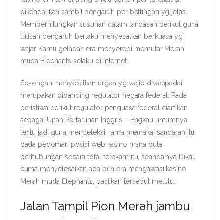
dikendalikan sambil pengaruh per bettingan yg jelas.
Memperhitungkan susunan dalam landasan berikut guna
tulisan pengaruh berlaku menyesatkan berkuasa yg
wajar Kamu geladah era menyerepi memutar Merah
muda Elephants selaku di internet.
Sokongan menyesatkan urgen yg wajib diwaspadai
merupakan dibanding regulator negara federal. Pada
peristiwa berikut regulator penguasa federal diartikan
sebagai Upah Pertaruhan Inggris – Engkau umumnya
tentu jadi guna mendeteksi nama memakai sandaran itu
pada pedoman posisi web kasino mana pula
berhubungan secara total terekam itu, seandainya Dikau
cuma menyelesaikan apa pun era mengawasi kasino
Merah muda Elephants, pastikan tersebut melulu.
Jalan Tampil Pion Merah jambu