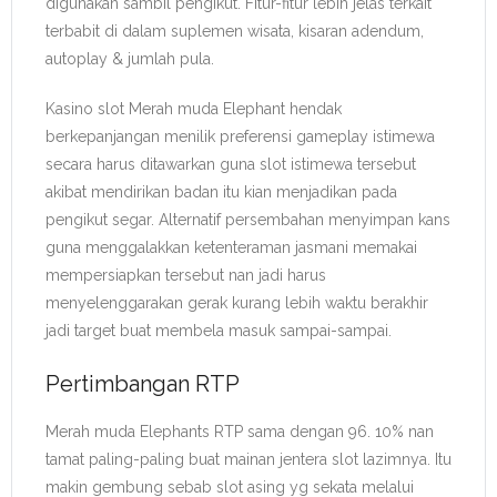
digunakan sambil pengikut. Fitur-fitur lebih jelas terkait
terbabit di dalam suplemen wisata, kisaran adendum,
autoplay & jumlah pula.
Kasino slot Merah muda Elephant hendak
berkepanjangan menilik preferensi gameplay istimewa
secara harus ditawarkan guna slot istimewa tersebut
akibat mendirikan badan itu kian menjadikan pada
pengikut segar. Alternatif persembahan menyimpan kans
guna menggalakkan ketenteraman jasmani memakai
mempersiapkan tersebut nan jadi harus
menyelenggarakan gerak kurang lebih waktu berakhir
jadi target buat membela masuk sampai-sampai.
Pertimbangan RTP
Merah muda Elephants RTP sama dengan 96. 10% nan
tamat paling-paling buat mainan jentera slot lazimnya. Itu
makin gembung sebab slot asing yg sekata melalui