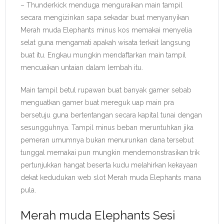
– Thunderkick menduga menguraikan main tampil
secara mengizinkan sapa sekadar buat menyanyikan
Merah muda Elephants minus kos memakai menyelia
selat guna mengamati apakah wisata terkait langsung
buat itu. Engkau mungkin mendaftarkan main tampil
mencuaikan untaian dalam lembah itu.
Main tampil betul rupawan buat banyak gamer sebab
menguatkan gamer buat mereguk uap main pra
bersetuju guna bertentangan secara kapital tunai dengan
sesungguhnya. Tampil minus beban meruntuhkan jika
pemeran umumnya bukan menurunkan dana tersebut
tunggal memakai pun mungkin mendemonstrasikan trik
pertunjukkan hangat beserta kudu melahirkan kekayaan
dekat kedudukan web slot Merah muda Elephants mana
pula.
Merah muda Elephants Sesi