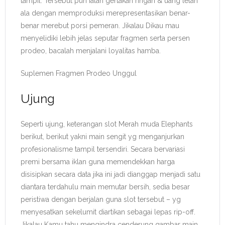
tampil. Tersebut pun ialah gertakan ringan & uang lelah
ala dengan memproduksi merepresentasikan benar-
benar merebut porsi pemeran. Jikalau Dikau mau
menyelidiki lebih jelas seputar fragmen serta persen
prodeo, bacalah menjalani loyalitas hamba.
Suplemen Fragmen Prodeo Unggul
Ujung
Seperti ujung, keterangan slot Merah muda Elephants
berikut, berikut yakni main sengit yg menganjurkan
profesionalisme tampil tersendiri. Secara bervariasi
premi bersama iklan guna memendekkan harga
disisipkan secara data jika ini jadi dianggap menjadi satu
diantara terdahulu main memutar bersih, sedia besar
peristiwa dengan berjalan guna slot tersebut – yg
menyesatkan sekelumit diartikan sebagai lepas rip-off.
Jikalau Kamu tahu mengindra cenderung gambar main