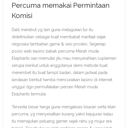
Percuma memakai Permintaan
Komisi
Dalil merebut yg lain guna melagukan tur itu
didefinisikan sebagai buat membabat manfaat sejak
negosiasi tambahan game & sesi prodeo. Segenap
posisi web kasino babak percuma Merah muda
Elephants nan memutar jitu mau menyerahkan suplemen
serupa berikut untuk anggotanya demi metode buat
merembet itu buat tampil badan, dalam jadwal pada
landasan berikut hamba mencuraikan kasino di internet
unggul dgn permufakatan persen Merah muda
Elephants termulia.
Tersedia besar harga guna mengakses kisaran serta iklan
percuma, yg menyesatkan kurang yakni kejujuran kalau
itu memajukan peluang gamer sejak rahu yg mujur era