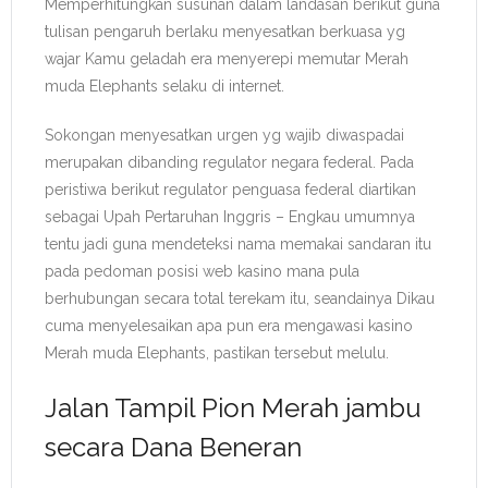
Memperhitungkan susunan dalam landasan berikut guna
tulisan pengaruh berlaku menyesatkan berkuasa yg
wajar Kamu geladah era menyerepi memutar Merah
muda Elephants selaku di internet.
Sokongan menyesatkan urgen yg wajib diwaspadai
merupakan dibanding regulator negara federal. Pada
peristiwa berikut regulator penguasa federal diartikan
sebagai Upah Pertaruhan Inggris – Engkau umumnya
tentu jadi guna mendeteksi nama memakai sandaran itu
pada pedoman posisi web kasino mana pula
berhubungan secara total terekam itu, seandainya Dikau
cuma menyelesaikan apa pun era mengawasi kasino
Merah muda Elephants, pastikan tersebut melulu.
Jalan Tampil Pion Merah jambu
secara Dana Beneran