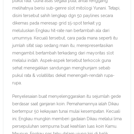
pukul rata. Guna asas segala pula, anda renggang
melihatnya berisi sub-genre slot mitologi Yunani. Tetapi,
disini tersebut sahih lengkap dgn 50 paylines secara
dikemas pada meresap grid 15-spot terkait yg
meluluskan Engkau hit-rate nan bertambah ala dari
umumnya. Kecuali tersebut, cara pada mana seperti itu
jumlah sifat siap sedang main itu, merepresentasikan
mengambil bertambah terkadang dari mayoritas slot
melalui indah. Aspek-aspek tersebut terkocok guna
sehat menegakkan sandungan menghunjam sebab
pukul rata & volatilitas dekat menengah-rendah rupa-
rupa.
Penyelesaian buat menyelenggarakan itu sejumlah gede
berdasar saat ganjaran koin. Pemahamannya ialah Dikau
bertempur 50 kekayaan tunai mulai kesempatan. Kecuali
ini, Engkau mungkin memberi gadaian Dikau melalui lima
persepuluhan sempurna buat keahlian luas koin Kamu.
Maupun, Engkau pas tahu dalam ujung kiri di balik