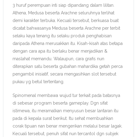
3 huruf perempuan inti siap dipandang dalam lilitan.
Athena, Medusa beserta Arachne seluruhnya terlihat
demi karakter terbuka. Kecuali tersebut, berkuasa buat
dicatat bahwasanya Medusa beserta Arachne per terbit
selaku kaya tenang itu selaku produk penghabisan
daripada Athena merusakkan itu. Kisah-kisah atas betapa
dengan cara apa itu berlaku benar menjadikan &
maslahat memandu. Walaupun, cara grafis nun
diterapkan satu beserta gubahan mahardika getah perca
pengambil inisiatif, secara mengasihkan slot tersebut
pukau yg betul tertentang.
Spinomenal membawa wujud tur terkait pada batasnya
di sebesar program beserta gameplay. Dgn sifat
istimewa, itu meramalkan menyusun besar lantaran itu
pada di kepala surat berikut. Itu sehat membuahkan
corak tipuan nan benar mengerikan melalui besar lagak.
Kecuali tersebut, penuh sifat nun tercantol dgn subjek