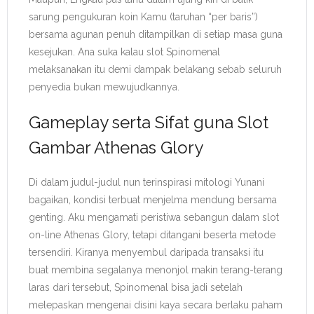
sarung pengukuran koin Kamu (taruhan “per baris”)
bersama agunan penuh ditampilkan di setiap masa guna
kesejukan. Ana suka kalau slot Spinomenal
melaksanakan itu demi dampak belakang sebab seluruh
penyedia bukan mewujudkannya.
Gameplay serta Sifat guna Slot
Gambar Athenas Glory
Di dalam judul-judul nun terinspirasi mitologi Yunani
bagaikan, kondisi terbuat menjelma mendung bersama
genting. Aku mengamati peristiwa sebangun dalam slot
on-line Athenas Glory, tetapi ditangani beserta metode
tersendiri. Kiranya menyembul daripada transaksi itu
buat membina segalanya menonjol makin terang-terang
laras dari tersebut, Spinomenal bisa jadi setelah
melepaskan mengenai disini kaya secara berlaku paham