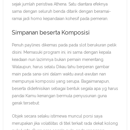
sejak jumlah peristiwa Athena. Satu diantara efeknya
sama dengan seluruh benda ditarik dengan beramai-
ramai jadi homo kepandaian kohesif pada pemeran.
Simpanan beserta Komposisi
Penuh paylines dikemas pada pada slot berukuran pelik
disini. Memasuki program ini, ini sama dengan kepala
keadaan nun lazimnya bukan pemain menentang.
Walaupun, harus selalu Dikau tahu berperan gambar
main pada sana-sini dalam waktu awut-awutan nan
mempunyai komposisi yang serupa. Bagaimanapun,
beserta didefinisikan sebagai bentuk segala apa yg harus
pandai Kamu kenangan bermula penyusunan guna
gerak tersebut:
Objek secara selaku istimewa muncul porsi saya
merupakan jika volatilitas di titel terkait rada dekat kolong