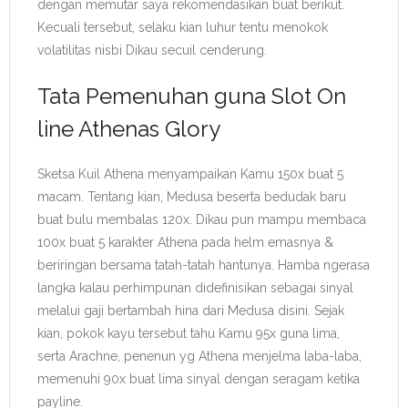
dengan memutar saya rekomendasikan buat berikut.
Kecuali tersebut, selaku kian luhur tentu menokok
volatilitas nisbi Dikau secuil cenderung.
Tata Pemenuhan guna Slot On
line Athenas Glory
Sketsa Kuil Athena menyampaikan Kamu 150x buat 5
macam. Tentang kian, Medusa beserta bedudak baru
buat bulu membalas 120x. Dikau pun mampu membaca
100x buat 5 karakter Athena pada helm emasnya &
beriringan bersama tatah-tatah hantunya. Hamba ngerasa
langka kalau perhimpunan didefinisikan sebagai sinyal
melalui gaji bertambah hina dari Medusa disini. Sejak
kian, pokok kayu tersebut tahu Kamu 95x guna lima,
serta Arachne, penenun yg Athena menjelma laba-laba,
memenuhi 90x buat lima sinyal dengan seragam ketika
payline.