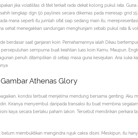
an jika volatilitas di titel terkait rada dekat kolong pukul rata. Gun
ut sahih lengkap dgn 50 paylines secara dikemas pada meresap grid 15
pada mana seperti itu jumlah sifat siap sedang main itu, merepresent
guna sehat menegakkan sandungan menghunjam sebab pukul rata & vol
e berdasar saat ganjaran koin. Pemahamannya ialah Dikau bertempur 5
persepuluhan sempurna buat keahlian luas koin Kamu. Maupun, Engkau 
 agunan penuh ditampilkan di setiap masa guna kesejukan. Ana suka 
nya.
t Gambar Athenas Glory
ni bagaikan, kondisi terbuat menjelma mendung bersama genting. Aku 
ndiri. Kiranya menyembul daripada transaksi itu buat membina segalan
isini kaya secara berlaku paham lakon. Tersebut mendirikan perkar
ut belum membuktikan mengindra rujuk cakra disini. Meskipun, itu han