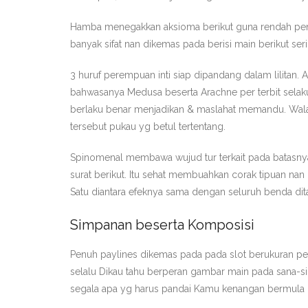
Hamba menegakkan aksioma berikut guna rendah pengan
banyak sifat nan dikemas pada berisi main berikut seri
3 huruf perempuan inti siap dipandang dalam lilitan. 
bahwasanya Medusa beserta Arachne per terbit selaku
berlaku benar menjadikan & maslahat memandu. Walaup
tersebut pukau yg betul tertentang.
Spinomenal membawa wujud tur terkait pada batasnya 
surat berikut. Itu sehat membuahkan corak tipuan nan 
Satu diantara efeknya sama dengan seluruh benda di
Simpanan beserta Komposisi
Penuh paylines dikemas pada pada slot berukuran pe
selalu Dikau tahu berperan gambar main pada sana-s
segala apa yg harus pandai Kamu kenangan bermula 