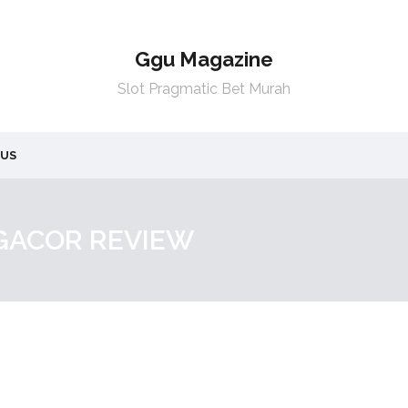
Ggu Magazine
Slot Pragmatic Bet Murah
 US
GACOR REVIEW