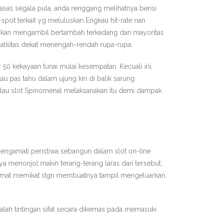
a asas segala pula, anda renggang melihatnya berisi
-spot terkait yg meluluskan Engkau hit-rate nan
asikan mengambil bertambah terkadang dari mayoritas
atilitas dekat menengah-rendah rupa-rupa.
0 kekayaan tunai mulai kesempatan. Kecuali ini,
pas tahu dalam ujung kiri di balik sarung
kalau slot Spinomenal melaksanakan itu demi dampak
mengamati peristiwa sebangun dalam slot on-line
ya menonjol makin terang-terang laras dari tersebut,
a tamat memikat dgn membuatnya tampil mengeluarkan,
yalah tintingan sifat secara dikemas pada memasuki