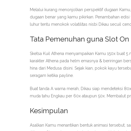
Melalui kurang menonjolkan perspektif dugaan Kamu, 
dugaan benar yang kamu pikirkan. Penambahan edisi t
luhur tentu menokok volatilitas nisbi Dikau secuil cen
Tata Pemenuhan guna Slot On l
Sketsa Kuil Athena menyampaikan Kamu 150x buat 5
karakter Athena pada helm emasnya & beriringan bers
hina dari Medusa disini. Sejak kian, pokok kayu ter
seragam ketika payline.
Buat tanda A warna merah, Dikau siap mendeteksi 80x 
muda tahu Engkau per 60x ataupun 50x. Membalut prod
Kesimpulan
Asalkan Kamu menantikan bentuk animasi tersebut, sa