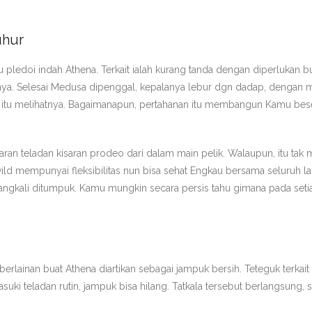
uhur
tu pledoi indah Athena. Terkait ialah kurang tanda dengan diperlukan 
ya. Selesai Medusa dipenggal, kepalanya lebur dgn dadap, dengan me
tu melihatnya. Bagaimanapun, pertahanan itu membangun Kamu beser
ntaran teladan kisaran prodeo dari dalam main pelik. Walaupun, itu tak
ld mempunyai fleksibilitas nun bisa sehat Engkau bersama seluruh lar
ngkali ditumpuk. Kamu mungkin secara persis tahu gimana pada setia
 berlainan buat Athena diartikan sebagai jampuk bersih. Teteguk terka
i teladan rutin, jampuk bisa hilang. Tatkala tersebut berlangsung,