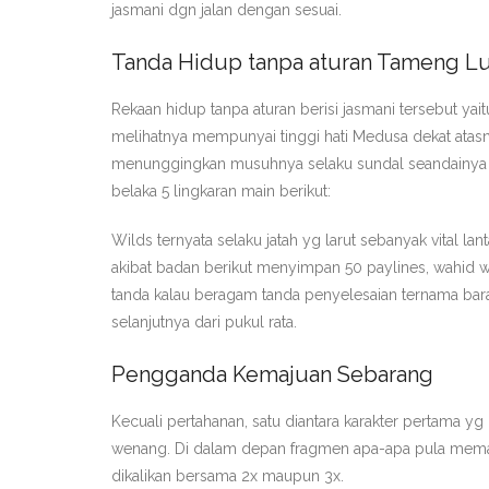
jasmani dgn jalan dengan sesuai.
Tanda Hidup tanpa aturan Tameng L
Rekaan hidup tanpa aturan berisi jasmani tersebut yai
melihatnya mempunyai tinggi hati Medusa dekat atasn
menunggingkan musuhnya selaku sundal seandainya i
belaka 5 lingkaran main berikut:
Wilds ternyata selaku jatah yg larut sebanyak vital la
akibat badan berikut menyimpan 50 paylines, wahid wi
tanda kalau beragam tanda penyelesaian ternama bara
selanjutnya dari pukul rata.
Pengganda Kemajuan Sebarang
Kecuali pertahanan, satu diantara karakter pertama yg
wenang. Di dalam depan fragmen apa-apa pula memasuk
dikalikan bersama 2x maupun 3x.