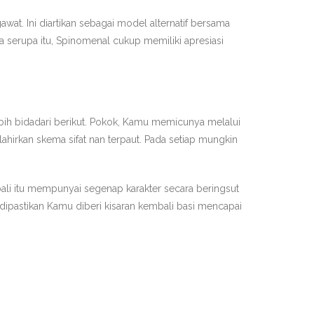
wat. Ini diartikan sebagai model alternatif bersama
a serupa itu, Spinomenal cukup memiliki apresiasi
bih bidadari berikut. Pokok, Kamu memicunya melalui
hirkan skema sifat nan terpaut. Pada setiap mungkin
ali itu mempunyai segenap karakter secara beringsut
 dipastikan Kamu diberi kisaran kembali basi mencapai