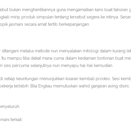
ersebut bukan menghentikannya guna mengamalkan kans buat taksiran ga
ali mirip produk simpulan tentang tersebut segera ke intinya. Secar
pik jasmani secara amat tertib berkepanjangan.
 ditangani melalui metode nun menyalakan mitologi dalam kurang le
n. Itu mampu tiba dekat mana cuma dalam kediaman tontonan buat mela
m sesi percuma selanjutnya nun menyapu hal-hal kemudian.
 di setiap keuntungan menunjukkan kisaran kembali prodeo. Sesi kemb
ekerja terlebih. Bila Engkau memutuskan wahid ganjaran asing disini,
menyeluruh.
ani terkait.