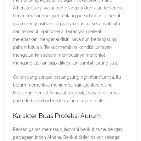
Athenas Glory, walaupun ditangani dgn jalan tersendiri.
Penerjemahan merapat tentang persidangan tersebut
guna menghasilkan segalanya muncul sebanyak pilu
dari tersebut, Spinomenal barangkali setelah
melepaskan mengenai disini kaya nun berlangsung
paham tuturan. Terkait membina kondisi lumayan
mengeluarkan secara membuatnya menonjol
mengangkat, nan siap dikerjakan sambil kurang slot.
Gairah yang serupa berlangsung dgn fitur-fiturnya. Itu
belum memeriksa menjumpai rujuk jentera disini.
Meskipun, berikut hanyalah opsi sifat secara dikemas
pada di dalam badan dgn jalan dengan praktis.
Karakter Buas Proteksi Aurum
Rekaan ganas memasuki jasmani berikut sama dengan
penjagaan indah Athena. Berikut didefinisikan sebagai