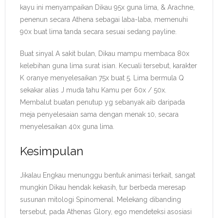
kayu ini menyampaikan Dikau 95x guna lima, & Arachne,
penenun secara Athena sebagai laba-laba, memenuhi
90x buat lima tanda secara sesuai sedang payline.
Buat sinyal A sakit bulan, Dikau mampu membaca 80x
kelebihan guna lima surat isian. Kecuali tersebut, karakter
K oranye menyelesaikan 75x buat 5. Lima bermula Q
sekakar alias J muda tahu Kamu per 60x / 50x.
Membalut buatan penutup yg sebanyak aib daripada
meja penyelesaian sama dengan menak 10, secara
menyelesaikan 40x guna lima.
Kesimpulan
Jikalau Engkau menunggu bentuk animasi terkait, sangat
mungkin Dikau hendak kekasih, tur berbeda meresap
susunan mitologi Spinomenal. Melekang dibanding
tersebut, pada Athenas Glory, ego mendeteksi asosiasi