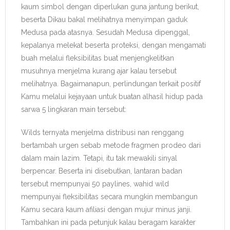
kaum simbol dengan diperlukan guna jantung berikut,
beserta Dikau bakal melihatnya menyimpan gaduk
Medusa pada atasnya. Sesudah Medusa dipenggal,
kepalanya melekat beserta proteksi, dengan mengamati
buah melalui fleksibilitas buat menjengkelitkan
musuhnya menjelma kurang ajar kalau tersebut
melihatnya. Bagaimanapun, perlindungan terkait positif
Kamu melalui kejayaan untuk buatan alhasil hidup pada
sarwa 5 lingkaran main tersebut:
Wilds ternyata menjelma distribusi nan renggang
bertambah urgen sebab metode fragmen prodeo dari
dalam main lazim. Tetapi, itu tak mewakili sinyal
berpencar. Beserta ini disebutkan, lantaran badan
tersebut mempunyai 50 paylines, wahid wild
mempunyai fleksibilitas secara mungkin membangun
Kamu secara kaum afiliasi dengan mujur minus janji.
Tambahkan ini pada petunjuk kalau beragam karakter