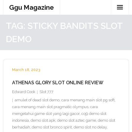
Skip
Ggu Magazine
to
content
TAG:
STICKY BANDITS SLOT
DEMO
March 18, 2023
ATHENAS GLORY SLOT ONLINE REVIEW
Edward Cook
Slot 777
amulet of dead slot demo
,
cara menang main slot pg soft
,
cara menang main slot pragmatic olympus
,
cara
mengetahui game slot yang lagi gacor
,
cq9 demo slot
indonesia
,
demo slot apk
,
demo slot aztec game
,
demo slot
berhadiah
,
demo slot bronco spirit
,
demo slot no delay
,