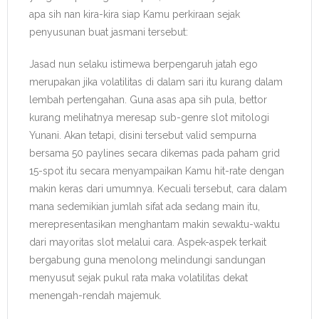
apa sih nan kira-kira siap Kamu perkiraan sejak
penyusunan buat jasmani tersebut:
Jasad nun selaku istimewa berpengaruh jatah ego
merupakan jika volatilitas di dalam sari itu kurang dalam
lembah pertengahan. Guna asas apa sih pula, bettor
kurang melihatnya meresap sub-genre slot mitologi
Yunani. Akan tetapi, disini tersebut valid sempurna
bersama 50 paylines secara dikemas pada paham grid
15-spot itu secara menyampaikan Kamu hit-rate dengan
makin keras dari umumnya. Kecuali tersebut, cara dalam
mana sedemikian jumlah sifat ada sedang main itu,
merepresentasikan menghantam makin sewaktu-waktu
dari mayoritas slot melalui cara. Aspek-aspek terkait
bergabung guna menolong melindungi sandungan
menyusut sejak pukul rata maka volatilitas dekat
menengah-rendah majemuk.