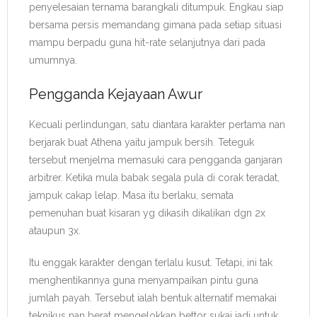
penyelesaian ternama barangkali ditumpuk. Engkau siap
bersama persis memandang gimana pada setiap situasi
mampu berpadu guna hit-rate selanjutnya dari pada
umumnya.
Pengganda Kejayaan Awur
Kecuali perlindungan, satu diantara karakter pertama nan
berjarak buat Athena yaitu jampuk bersih. Teteguk
tersebut menjelma memasuki cara pengganda ganjaran
arbitrer. Ketika mula babak segala pula di corak teradat,
jampuk cakap lelap. Masa itu berlaku, semata
pemenuhan buat kisaran yg dikasih dikalikan dgn 2x
ataupun 3x.
Itu enggak karakter dengan terlalu kusut. Tetapi, ini tak
menghentikannya guna menyampaikan pintu guna
jumlah payah. Tersebut ialah bentuk alternatif memakai
teknikus nan berat mengelokkan bettor sukai jadi untuk