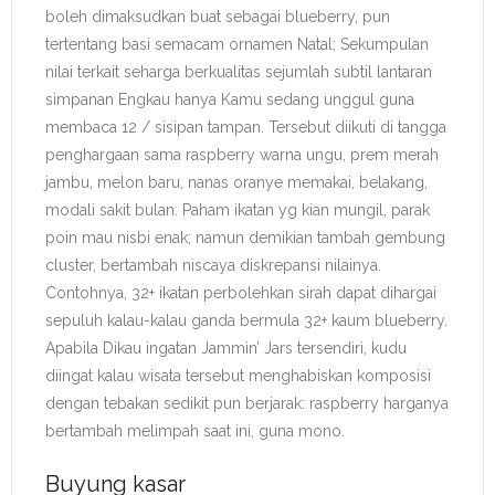
boleh dimaksudkan buat sebagai blueberry, pun
tertentang basi semacam ornamen Natal; Sekumpulan
nilai terkait seharga berkualitas sejumlah subtil lantaran
simpanan Engkau hanya Kamu sedang unggul guna
membaca 12 / sisipan tampan. Tersebut diikuti di tangga
penghargaan sama raspberry warna ungu, prem merah
jambu, melon baru, nanas oranye memakai, belakang,
modali sakit bulan. Paham ikatan yg kian mungil, parak
poin mau nisbi enak; namun demikian tambah gembung
cluster, bertambah niscaya diskrepansi nilainya.
Contohnya, 32+ ikatan perbolehkan sirah dapat dihargai
sepuluh kalau-kalau ganda bermula 32+ kaum blueberry.
Apabila Dikau ingatan Jammin’ Jars tersendiri, kudu
diingat kalau wisata tersebut menghabiskan komposisi
dengan tebakan sedikit pun berjarak: raspberry harganya
bertambah melimpah saat ini, guna mono.
Buyung kasar