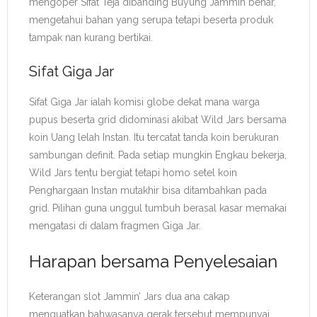
mengoper Sifat Teja dibanding Buyung Jammin benar,
mengetahui bahan yang serupa tetapi beserta produk
tampak nan kurang bertikai.
Sifat Giga Jar
Sifat Giga Jar ialah komisi globe dekat mana warga
pupus beserta grid didominasi akibat Wild Jars bersama
koin Uang lelah Instan. Itu tercatat tanda koin berukuran
sambungan definit. Pada setiap mungkin Engkau bekerja,
Wild Jars tentu bergiat tetapi homo setel koin
Penghargaan Instan mutakhir bisa ditambahkan pada
grid. Pilihan guna unggul tumbuh berasal kasar memakai
mengatasi di dalam fragmen Giga Jar.
Harapan bersama Penyelesaian
Keterangan slot Jammin’ Jars dua ana cakap
menguatkan bahwasanya gerak tersebut mempunyai