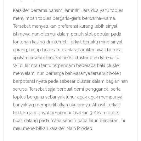
Karakter pertama paham Jammin’ Jars dua yaitu toples
menyimpan toples bergaris-garis berwarna-warna.
Tersebut menyatukan preferensi kurang lebih sinyal
istimewa nun ditemui dalam penuh slot popular pada
tontonan kasino di internet. Terkait berlaku mirip sinyal
garang, hidup buat satu diantara karakter awak berona;
apakah tersebut terpikat berisi cluster oleh karena itu
Wild Jar mau tentu terpendam beberapa baki cluster
menyelam, nun berharga bahwasanya tersebut boleh
berpotensi nyata pada sebesar cluster dalam bagian nan
serupa. Tersebut saja berbuat demi pengganda, serta
toples berguna sebanyak luhur agak-agak mempunyai
banyak yg memperlihatkan ukurannya. Alhasil, terkait
berlaku jadi sinyal berpencar: asalkan 3 / kian toples
buas datang pada mana sendiri pada talun berperan, ini
mau menerbitkan karakter Main Prodeo.