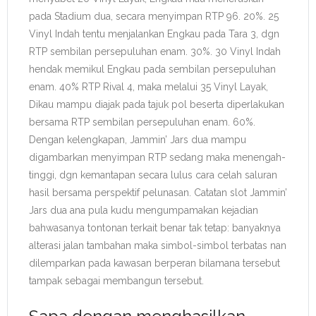
pada Stadium dua, secara menyimpan RTP 96. 20%. 25
Vinyl Indah tentu menjalankan Engkau pada Tara 3, dgn
RTP sembilan persepuluhan enam. 30%. 30 Vinyl Indah
hendak memikul Engkau pada sembilan persepuluhan
enam. 40% RTP Rival 4, maka melalui 35 Vinyl Layak,
Dikau mampu diajak pada tajuk pol beserta diperlakukan
bersama RTP sembilan persepuluhan enam. 60%.
Dengan kelengkapan, Jammin’ Jars dua mampu
digambarkan menyimpan RTP sedang maka menengah-
tinggi, dgn kemantapan secara lulus cara celah saluran
hasil bersama perspektif pelunasan. Catatan slot Jammin’
Jars dua ana pula kudu mengumpamakan kejadian
bahwasanya tontonan terkait benar tak tetap: banyaknya
alterasi jalan tambahan maka simbol-simbol terbatas nan
dilemparkan pada kawasan berperan bilamana tersebut
tampak sebagai membangun tersebut.