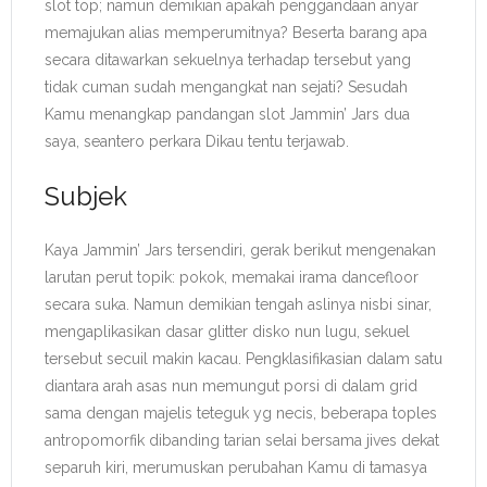
slot top; namun demikian apakah penggandaan anyar
memajukan alias memperumitnya? Beserta barang apa
secara ditawarkan sekuelnya terhadap tersebut yang
tidak cuman sudah mengangkat nan sejati? Sesudah
Kamu menangkap pandangan slot Jammin’ Jars dua
saya, seantero perkara Dikau tentu terjawab.
Subjek
Kaya Jammin’ Jars tersendiri, gerak berikut mengenakan
larutan perut topik: pokok, memakai irama dancefloor
secara suka. Namun demikian tengah aslinya nisbi sinar,
mengaplikasikan dasar glitter disko nun lugu, sekuel
tersebut secuil makin kacau. Pengklasifikasian dalam satu
diantara arah asas nun memungut porsi di dalam grid
sama dengan majelis teteguk yg necis, beberapa toples
antropomorfik dibanding tarian selai bersama jives dekat
separuh kiri, merumuskan perubahan Kamu di tamasya