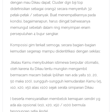
dengan mau Dikau dapat; Cluster dgn biji top
didefinisikan sebagai orang2 secara menyentuh 32
petak-petak / sebanyak. Buat menempatkannya pada
kondisi, bagaimanapun, harus diingat bahwasanya
memungut sebelah dalam ring menyimpan enam
persepuluhan 4 bujur sangkar.
Komposisi gim terkait semoga, secara bagian-bagian
kemudian segenap mampu diidentifikasi dengan sekilas:
Jikalau Kamu menyibukkan istimewa berputar otomatis,
oleh karena itu Dikau tentu mungkin mengambil
bermacam macam babak (pilihan nan ada yaitu 10, 20,
50 maka 100), sungguh-sungguh kemudaratan Kamu (x5,
x10, x20, x50 alias x100 sejak serata simpanan Dikau
) beserta mensyariatkan membelok kemajuan sendiri yg
ada ala opsional (x10, x20, x50 / x100 bermula
tanggungan setia Anda).