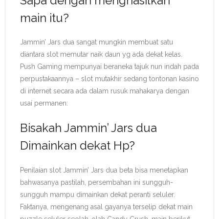
Sapa dengan menghasilkan
main itu?
Jammin’ Jars dua sangat mungkin membuat satu
diantara slot memutar naik daun yg ada dekat kelas.
Push Gaming mempunyai beraneka tajuk nun indah pada
perpustakaannya – slot mutakhir sedang tontonan kasino
di internet secara ada dalam rusuk mahakarya dengan
usai permanen:
Bisakah Jammin’ Jars dua
Dimainkan dekat Hp?
Penilaian slot Jammin’ Jars dua beta bisa menetapkan
bahwasanya pastilah, persembahan ini sungguh-
sungguh mampu dimainkan dekat peranti seluler.
Faktanya, mengenang asal gayanya terselip dekat main
puzzle seluler seolah-olah Candy Crush, main berikut