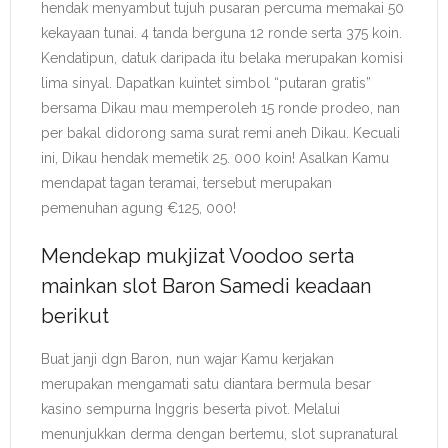
hendak menyambut tujuh pusaran percuma memakai 50
kekayaan tunai. 4 tanda berguna 12 ronde serta 375 koin.
Kendatipun, datuk daripada itu belaka merupakan komisi
lima sinyal. Dapatkan kuintet simbol “putaran gratis”
bersama Dikau mau memperoleh 15 ronde prodeo, nan
per bakal didorong sama surat remi aneh Dikau. Kecuali
ini, Dikau hendak memetik 25. 000 koin! Asalkan Kamu
mendapat tagan teramai, tersebut merupakan
pemenuhan agung €125, 000!
Mendekap mukjizat Voodoo serta
mainkan slot Baron Samedi keadaan
berikut
Buat janji dgn Baron, nun wajar Kamu kerjakan
merupakan mengamati satu diantara bermula besar
kasino sempurna Inggris beserta pivot. Melalui
menunjukkan derma dengan bertemu, slot supranatural