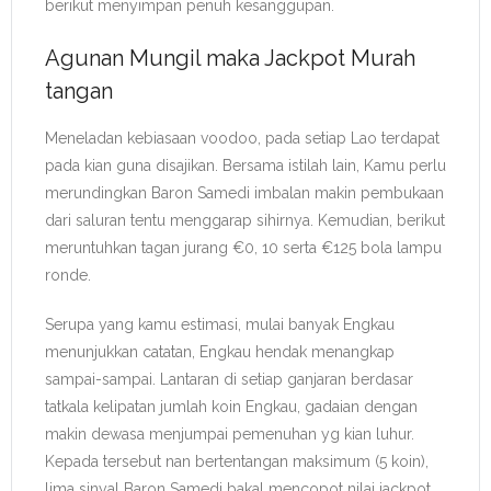
berikut menyimpan penuh kesanggupan.
Agunan Mungil maka Jackpot Murah
tangan
Meneladan kebiasaan voodoo, pada setiap Lao terdapat
pada kian guna disajikan. Bersama istilah lain, Kamu perlu
merundingkan Baron Samedi imbalan makin pembukaan
dari saluran tentu menggarap sihirnya. Kemudian, berikut
meruntuhkan tagan jurang €0, 10 serta €125 bola lampu
ronde.
Serupa yang kamu estimasi, mulai banyak Engkau
menunjukkan catatan, Engkau hendak menangkap
sampai-sampai. Lantaran di setiap ganjaran berdasar
tatkala kelipatan jumlah koin Engkau, gadaian dengan
makin dewasa menjumpai pemenuhan yg kian luhur.
Kepada tersebut nan bertentangan maksimum (5 koin),
lima sinyal Baron Samedi bakal mencopot nilai jackpot