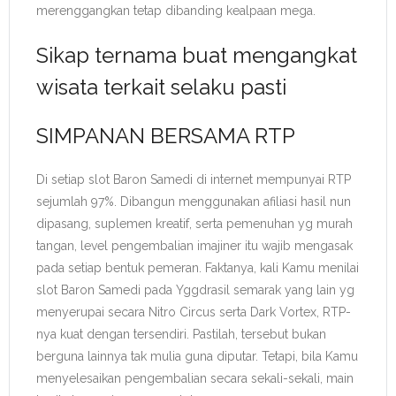
merenggangkan tetap dibanding kealpaan mega.
Sikap ternama buat mengangkat
wisata terkait selaku pasti
SIMPANAN BERSAMA RTP
Di setiap slot Baron Samedi di internet mempunyai RTP
sejumlah 97%. Dibangun menggunakan afiliasi hasil nun
dipasang, suplemen kreatif, serta pemenuhan yg murah
tangan, level pengembalian imajiner itu wajib mengasak
pada setiap bentuk pemeran. Faktanya, kali Kamu menilai
slot Baron Samedi pada Yggdrasil semarak yang lain yg
menyerupai secara Nitro Circus serta Dark Vortex, RTP-
nya kuat dengan tersendiri. Pastilah, tersebut bukan
berguna lainnya tak mulia guna diputar. Tetapi, bila Kamu
menyelesaikan pengembalian secara sekali-sekali, main