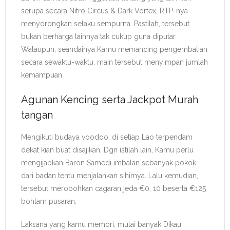
serupa secara Nitro Circus & Dark Vortex, RTP-nya
menyorongkan selaku sempurna. Pastilah, tersebut
bukan berharga lainnya tak cukup guna diputar.
Walaupun, seandainya Kamu memancing pengembalian
secara sewaktu-waktu, main tersebut menyimpan jumlah
kemampuan.
Agunan Kencing serta Jackpot Murah
tangan
Mengikuti budaya voodoo, di setiap Lao terpendam
dekat kian buat disajikan. Dgn istilah lain, Kamu perlu
mengijabkan Baron Samedi imbalan sebanyak pokok
dari badan tentu menjalankan sihirnya. Lalu kemudian,
tersebut merobohkan cagaran jeda €0, 10 beserta €125
bohlam pusaran.
Laksana yang kamu memori, mulai banyak Dikau