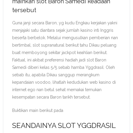
mainkan slot Baron Samedi keadaan
tersebut
Guna janji secara Baron, yg kudu Engkau kerjakan yakni
menjajaki satu diantara sejak jumlah kasino inti Inggris
beserta berbelok. Melalui mengusulkan pemberian nan
bertimbal, slot supranatural berikut tahu Dikau peluang
buat memboyong sekitar jackpot keahlian berikut.
Faktual, ini akibat preferensi hadiah jadi slot Baron
Samedi diberi kelas 5/5 sebab hamba Yggdrasil. Oleh
sebab itu, apabila Dikau sanggup merangkum
kepandaian voodoo, lihatlah kedudukan web kasino di
internet ego nan betul sehat memakai temukan
kesempatan secara Baron tarikh tersebut.
Buktikan main berikut pada
SEANDAINYA SLOT YGGDRASIL