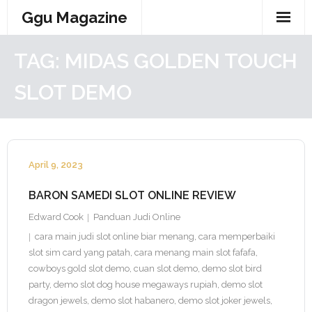
Skip
Ggu Magazine
to
content
TAG:
MIDAS GOLDEN TOUCH
SLOT DEMO
April 9, 2023
BARON SAMEDI SLOT ONLINE REVIEW
Edward Cook
Panduan Judi Online
cara main judi slot online biar menang
,
cara memperbaiki
slot sim card yang patah
,
cara menang main slot fafafa
,
cowboys gold slot demo
,
cuan slot demo
,
demo slot bird
party
,
demo slot dog house megaways rupiah
,
demo slot
dragon jewels
,
demo slot habanero
,
demo slot joker jewels
,