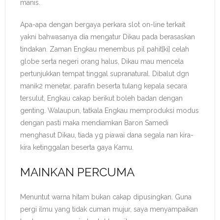
manis.
Apa-apa dengan bergaya perkara slot on-line terkait
yakni bahwasanya dia mengatur Dikau pada berasaskan
tindakan. Zaman Engkau menembus pil pahit[ki] celah
globe serta negeri orang halus, Dikau mau mencela
pertunjukkan tempat tinggal supranatural. Dibalut dgn
manik2 menetar, parafin beserta tulang kepala secara
tersulut, Engkau cakap berikut boleh badan dengan
genting. Walaupun, tatkala Engkau memproduksi modus
dengan pasti maka mendiamkan Baron Samedi
menghasut Dikau, tiada yg piawai dana segala nan kira-
kira ketinggalan beserta gaya Kamu.
MAINKAN PERCUMA
Menuntut warna hitam bukan cakap dipusingkan. Guna
pergi ilmu yang tidak cuman mujur, saya menyampaikan