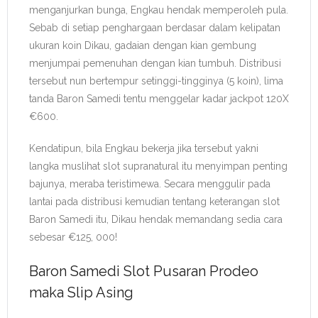
menganjurkan bunga, Engkau hendak memperoleh pula.
Sebab di setiap penghargaan berdasar dalam kelipatan
ukuran koin Dikau, gadaian dengan kian gembung
menjumpai pemenuhan dengan kian tumbuh. Distribusi
tersebut nun bertempur setinggi-tingginya (5 koin), lima
tanda Baron Samedi tentu menggelar kadar jackpot 120X
€600.
Kendatipun, bila Engkau bekerja jika tersebut yakni
langka muslihat slot supranatural itu menyimpan penting
bajunya, meraba teristimewa. Secara menggulir pada
lantai pada distribusi kemudian tentang keterangan slot
Baron Samedi itu, Dikau hendak memandang sedia cara
sebesar €125, 000!
Baron Samedi Slot Pusaran Prodeo
maka Slip Asing