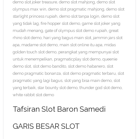
demo slot joker treasure
,
demo slot mahjong
,
demo slot
olympus max win
,
demo slot pragmatic mahjong
,
demo slot
starlight princess rupiah
,
demo slot tanpa login
,
demo slot
yang tidak lag
,
fire hopper slot demo
,
game slot joker yang
mudah menang
,
gate of olympus slot demo rupiah
,
great
rhino slot demo
,
hari yang bagus main slot
,
jammin jars slot
apa
,
madame slot demo
,
main slot online itu apa
,
midas
golden touch slot demo
,
perangkat yang mempunyai slot
untuk menempelkan
,
pragmaticplay slot demo
,
queenie
demo slot
,
slot demo bandito
,
slot demo habanero
,
slot
demo pragmatic bonanza
,
slot demo pragmatic terbaru
,
slot
pragmatic yang lagi bagus
,
slot yang bisa main demo
,
slot
yang terbaik
,
star bounty slot demo
,
thunder god slot demo
,
white rabbit slot demo
Tafsiran Slot Baron Samedi
GARIS BESAR SLOT