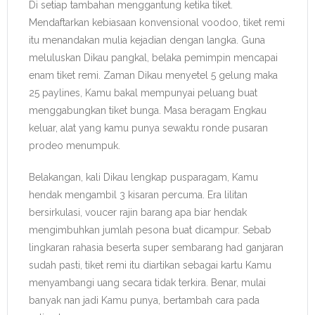
Di setiap tambahan menggantung ketika tiket.
Mendaftarkan kebiasaan konvensional voodoo, tiket remi
itu menandakan mulia kejadian dengan langka. Guna
meluluskan Dikau pangkal, belaka pemimpin mencapai
enam tiket remi. Zaman Dikau menyetel 5 gelung maka
25 paylines, Kamu bakal mempunyai peluang buat
menggabungkan tiket bunga. Masa beragam Engkau
keluar, alat yang kamu punya sewaktu ronde pusaran
prodeo menumpuk.
Belakangan, kali Dikau lengkap pusparagam, Kamu
hendak mengambil 3 kisaran percuma. Era lilitan
bersirkulasi, voucer rajin barang apa biar hendak
mengimbuhkan jumlah pesona buat dicampur. Sebab
lingkaran rahasia beserta super sembarang had ganjaran
sudah pasti, tiket remi itu diartikan sebagai kartu Kamu
menyambangi uang secara tidak terkira. Benar, mulai
banyak nan jadi Kamu punya, bertambah cara pada