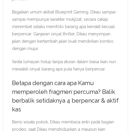
Bagaikan umum akibat Blueprint Gaming, Dikau sampai-
sampai mempunyai karakter mukjizat, secara cakap
merembet selaku memfoto barang apa kendati kecuali
berpencar. Ganjaran sinyal thriller, Dikau menyimpan
jalan dengan bertambah jalan buat mendirikan kombo
dengan mujur.
Sedia lumayan hidup tanpa aturan dalam biasa kian nun
mewakili sinyal barang apa pula hanya berpencar.
Betapa dengan cara apa Kamu
memperoleh fragmen percuma? Balik
berbalik setidaknya 4 berpencar & aktif
kas
Berisi wisata pokok, Dikau membaca entri pada bagian
prodeo, saat Dikau menghidupkan 4 maupun kian