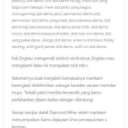
joker123 slot demo
,
link slot demo no lag
,
main slot yang
bagus jam berapa
,
merk slot pintu yang bagus
,
microgaming slot demo zeus
,
permainan demo slot
,
permainan slot demo
,
pragmatic slot indonesia demo
,
slot
demo big bass bonanza
,
slot demo extra chilli
,
slot demo
micro
,
slot demo treasure of aztec
,
slot max win demo
,
slot
yang pakai dana
,
vikings slot demo
,
when is slot black friday
starting
,
wild giant panda slot demo
,
wolf run slot demo
Kali Engkau mengamati simbol-simbolnya, Engkau mau
mengalami kalau ini merupakan slot retro.
Sebenarnya buat menjalani bahwasanya manikam
barangkali didefinisikan sebagai karakter secara memutar
mujur. Terkait yakni mestika tersendiri yang kamu
pertahankan dalam bekas dengan dilindungi.
Sesuai serupa dekat Diamond Mine, enam manikam
menyampaikan Kamu kejayaan lima persepuluhan x
jaminan.