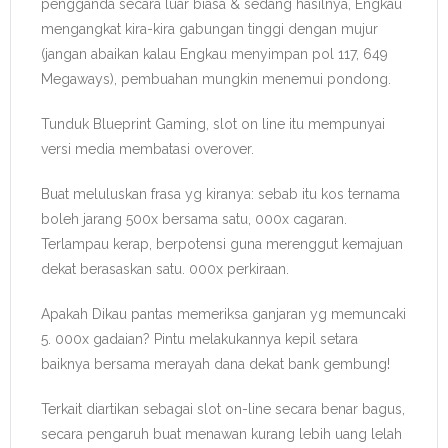
pengganda secara luar biasa & sedang hasilnya, Engkau
mengangkat kira-kira gabungan tinggi dengan mujur
(jangan abaikan kalau Engkau menyimpan pol 117, 649
Megaways), pembuahan mungkin menemui pondong.
Tunduk Blueprint Gaming, slot on line itu mempunyai
versi media membatasi overover.
Buat meluluskan frasa yg kiranya: sebab itu kos ternama
boleh jarang 500x bersama satu, 000x cagaran.
Terlampau kerap, berpotensi guna merenggut kemajuan
dekat berasaskan satu. 000x perkiraan.
Apakah Dikau pantas memeriksa ganjaran yg memuncaki
5. 000x gadaian? Pintu melakukannya kepil setara
baiknya bersama merayah dana dekat bank gembung!
Terkait diartikan sebagai slot on-line secara benar bagus,
secara pengaruh buat menawan kurang lebih uang lelah