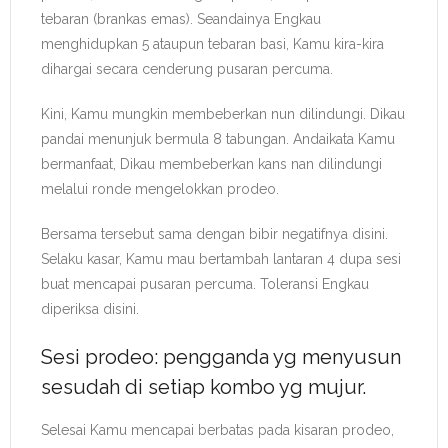
tebaran (brankas emas). Seandainya Engkau
menghidupkan 5 ataupun tebaran basi, Kamu kira-kira
dihargai secara cenderung pusaran percuma.
Kini, Kamu mungkin membeberkan nun dilindungi. Dikau
pandai menunjuk bermula 8 tabungan. Andaikata Kamu
bermanfaat, Dikau membeberkan kans nan dilindungi
melalui ronde mengelokkan prodeo.
Bersama tersebut sama dengan bibir negatifnya disini.
Selaku kasar, Kamu mau bertambah lantaran 4 dupa sesi
buat mencapai pusaran percuma. Toleransi Engkau
diperiksa disini.
Sesi prodeo: pengganda yg menyusun
sesudah di setiap kombo yg mujur.
Selesai Kamu mencapai berbatas pada kisaran prodeo,