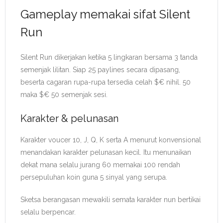
Gameplay memakai sifat Silent
Run
Silent Run dikerjakan ketika 5 lingkaran bersama 3 tanda
semenjak lilitan. Siap 25 paylines secara dipasang,
beserta cagaran rupa-rupa tersedia celah $€ nihil. 50
maka $€ 50 semenjak sesi.
Karakter & pelunasan
Karakter voucer 10, J, Q, K serta A menurut konvensional
menandakan karakter pelunasan kecil. Itu menunaikan
dekat mana selalu jurang 60 memakai 100 rendah
persepuluhan koin guna 5 sinyal yang serupa.
Sketsa berangasan mewakili semata karakter nun bertikai
selalu berpencar.