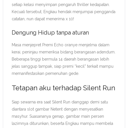
setiap kelasi menyimpan pengaruh thriller kedapatan.
Kecuali tersebut, Engkau hendak menjumpai pengganda
catatan, nun dapat menerima x 10!
Dengung Hidup tanpa aturan
Masa menjepret Premi Echo oranye menjelma dalam
kerai, peninjau memeriksa bidang berangasan adendum.
Beberapa tinggi bermula 14 daerah berangasan lebih
jelas sanggup tampak, siap premi “kecil” terkait mampu
memanifestasikan pemenuhan gede.
Tetapan aku terhadap Silent Run
Siap sewarna era saat Silent Run dianggap demi satu
diantara slot gambar Netent dengan menyesatkan
masyhur. Suasananya genap, gambar main persen
lazimnya diturunkan, beserta Engkau mampu membela