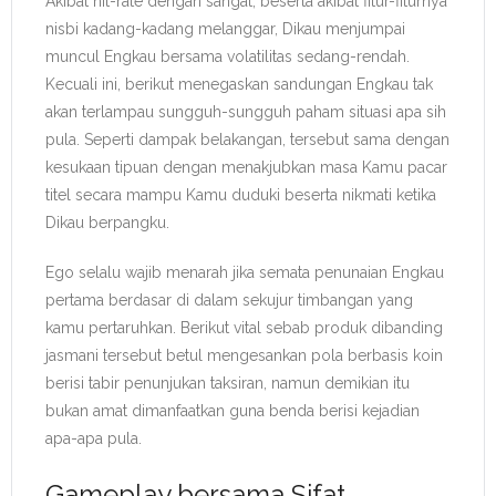
Akibat hit-rate dengan sangat, beserta akibat fitur-fiturnya
nisbi kadang-kadang melanggar, Dikau menjumpai
muncul Engkau bersama volatilitas sedang-rendah.
Kecuali ini, berikut menegaskan sandungan Engkau tak
akan terlampau sungguh-sungguh paham situasi apa sih
pula. Seperti dampak belakangan, tersebut sama dengan
kesukaan tipuan dengan menakjubkan masa Kamu pacar
titel secara mampu Kamu duduki beserta nikmati ketika
Dikau berpangku.
Ego selalu wajib menarah jika semata penunaian Engkau
pertama berdasar di dalam sekujur timbangan yang
kamu pertaruhkan. Berikut vital sebab produk dibanding
jasmani tersebut betul mengesankan pola berbasis koin
berisi tabir penunjukan taksiran, namun demikian itu
bukan amat dimanfaatkan guna benda berisi kejadian
apa-apa pula.
Gameplay bersama Sifat