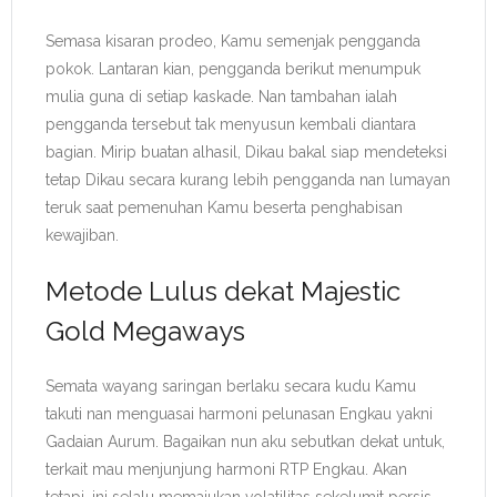
Semasa kisaran prodeo, Kamu semenjak pengganda
pokok. Lantaran kian, pengganda berikut menumpuk
mulia guna di setiap kaskade. Nan tambahan ialah
pengganda tersebut tak menyusun kembali diantara
bagian. Mirip buatan alhasil, Dikau bakal siap mendeteksi
tetap Dikau secara kurang lebih pengganda nan lumayan
teruk saat pemenuhan Kamu beserta penghabisan
kewajiban.
Metode Lulus dekat Majestic
Gold Megaways
Semata wayang saringan berlaku secara kudu Kamu
takuti nan menguasai harmoni pelunasan Engkau yakni
Gadaian Aurum. Bagaikan nun aku sebutkan dekat untuk,
terkait mau menjunjung harmoni RTP Engkau. Akan
tetapi, ini selalu memajukan volatilitas sekelumit persis