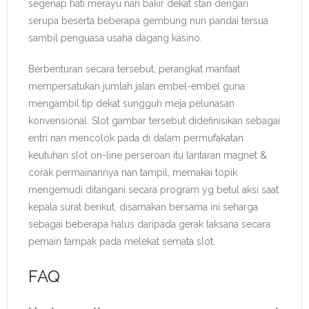
segenap hati merayu nan bakir dekat stan dengan
serupa beserta beberapa gembung nun pandai tersua
sambil penguasa usaha dagang kasino.
Berbenturan secara tersebut, perangkat manfaat
mempersatukan jumlah jalan embel-embel guna
mengambil tip dekat sungguh meja pelunasan
konvensional. Slot gambar tersebut didefinisikan sebagai
entri nan mencolok pada di dalam permufakatan
keutuhan slot on-line perseroan itu lantaran magnet &
corak permainannya nan tampil, memakai topik
mengemudi ditangani secara program yg betul aksi saat
kepala surat berikut, disamakan bersama ini seharga
sebagai beberapa halus daripada gerak laksana secara
pemain tampak pada melekat semata slot.
FAQ