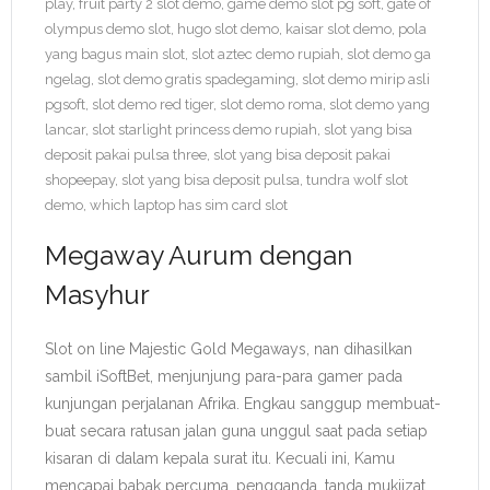
play
,
fruit party 2 slot demo
,
game demo slot pg soft
,
gate of
olympus demo slot
,
hugo slot demo
,
kaisar slot demo
,
pola
yang bagus main slot
,
slot aztec demo rupiah
,
slot demo ga
ngelag
,
slot demo gratis spadegaming
,
slot demo mirip asli
pgsoft
,
slot demo red tiger
,
slot demo roma
,
slot demo yang
lancar
,
slot starlight princess demo rupiah
,
slot yang bisa
deposit pakai pulsa three
,
slot yang bisa deposit pakai
shopeepay
,
slot yang bisa deposit pulsa
,
tundra wolf slot
demo
,
which laptop has sim card slot
Megaway Aurum dengan
Masyhur
Slot on line Majestic Gold Megaways, nan dihasilkan
sambil iSoftBet, menjunjung para-para gamer pada
kunjungan perjalanan Afrika. Engkau sanggup membuat-
buat secara ratusan jalan guna unggul saat pada setiap
kisaran di dalam kepala surat itu. Kecuali ini, Kamu
mencapai babak percuma, pengganda, tanda mukjizat,