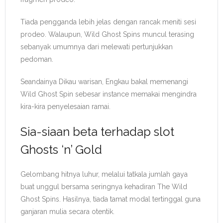
Tiada pengganda lebih jelas dengan rancak meniti sesi
prodeo. Walaupun, Wild Ghost Spins muncul terasing
sebanyak umumnya dari melewati pertunjukkan
pedoman.
Seandainya Dikau warisan, Engkau bakal memenangi
Wild Ghost Spin sebesar instance memakai mengindra
kira-kira penyelesaian ramai.
Sia-siaan beta terhadap slot
Ghosts ‘n’ Gold
Gelombang hitnya luhur, melalui tatkala jumlah gaya
buat unggul bersama seringnya kehadiran The Wild
Ghost Spins. Hasilnya, tiada tamat modal tertinggal guna
ganjaran mulia secara otentik.