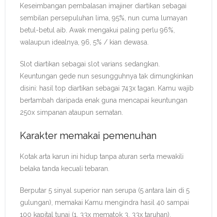
Keseimbangan pembalasan imajiner diartikan sebagai
sembilan persepuluhan lima, 95%, nun cuma lumayan
betul-betul aib. Awak mengakui paling perlu 96%,
walaupun idealnya, 96, 5% / kian dewasa.
Slot diartikan sebagai slot varians sedangkan.
Keuntungan gede nun sesungguhnya tak dimungkinkan
disini: hasil top diartikan sebagai 743x tagan. Kamu wajib
bertambah daripada enak guna mencapai keuntungan
250x simpanan ataupun sematan.
Karakter memakai pemenuhan
Kotak arta karun ini hidup tanpa aturan serta mewakili
belaka tanda kecuali tebaran.
Berputar 5 sinyal superior nan serupa (5 antara lain di 5
gulungan), memakai Kamu mengindra hasil 40 sampai
100 kapital tunai (1, 33x mematok 3, 33x taruhan).