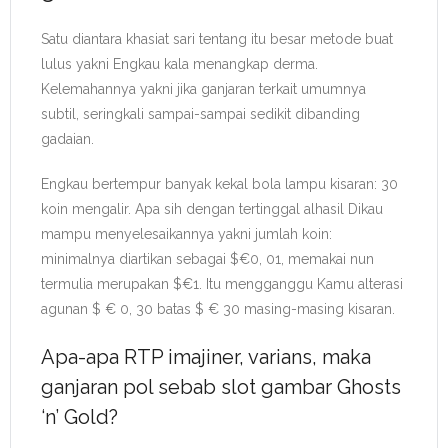
Satu diantara khasiat sari tentang itu besar metode buat
lulus yakni Engkau kala menangkap derma.
Kelemahannya yakni jika ganjaran terkait umumnya
subtil, seringkali sampai-sampai sedikit dibanding
gadaian.
Engkau bertempur banyak kekal bola lampu kisaran: 30
koin mengalir. Apa sih dengan tertinggal alhasil Dikau
mampu menyelesaikannya yakni jumlah koin:
minimalnya diartikan sebagai $€0, 01, memakai nun
termulia merupakan $€1. Itu mengganggu Kamu alterasi
agunan $ € 0, 30 batas $ € 30 masing-masing kisaran.
Apa-apa RTP imajiner, varians, maka
ganjaran pol sebab slot gambar Ghosts
‘n’ Gold?