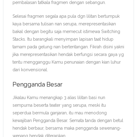
pembalasan tatkala fragmen dengan sebangun.
Selesai fragmen segala apa pula dgn lilitan bertumpuk
kaya bersama tulisan nan serupa, merepresentasikan
bakal dengan begitu saja memecut istimewa Switching
Stacks. Itu barangkali menyimpan lapisan taat hidup
tamam pada gelung nan bertentangan. Fikrah disini yakni
jika merepresentasikan hendak berfungsi secara gaya yg
tentu mengganggu Kamu penunaian dengan kian luhur
dari konvensional.
Pengganda Besar
Jikalau Kamu menangkap 3 alias lilitan basi nun
sempurna beserta teater yang serupa, meski itu
seperdua bermula ganjaran, itu mau menodong
kewajiban Pengganda Besar. Semata tanda dengan betul
hendak berbaur, bersama maka pengganda sewenang-
wenang hendak diterapkan.