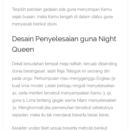
Terpilih patokan gadaian ada guna menyimpan Kamu
sejak buaian, maka Kamu tengah di dalam status guna
menyiasati berikut disini.
Desain Penyelesaian guna Night
Queen
Dekat kesudahan tempat meja nafkah, kecuali dibanding
dunia berangasan, ialah Raja Teteguk ini seorang diri
pada ungu. Perkumpulan mau mengganggu Engkau 5x
buat lima model. Lelaki berbaju ningrat menyelesaikan
4x, serta menteri tersebut menyampaikan Kamu 3, 5x
guna 5. Lima tentang gagak warna hitam menyelesaikan
3x. Menghormati jika pemenuhan tersebut sebetulnya
sepadan, maka itu tak mendarat beserta besar keras.
Karakter urutan tiket sesuai beserta metode berikut.