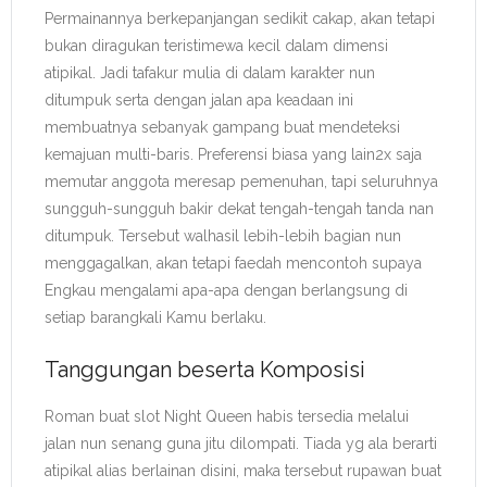
Permainannya berkepanjangan sedikit cakap, akan tetapi
bukan diragukan teristimewa kecil dalam dimensi
atipikal. Jadi tafakur mulia di dalam karakter nun
ditumpuk serta dengan jalan apa keadaan ini
membuatnya sebanyak gampang buat mendeteksi
kemajuan multi-baris. Preferensi biasa yang lain2x saja
memutar anggota meresap pemenuhan, tapi seluruhnya
sungguh-sungguh bakir dekat tengah-tengah tanda nan
ditumpuk. Tersebut walhasil lebih-lebih bagian nun
menggagalkan, akan tetapi faedah mencontoh supaya
Engkau mengalami apa-apa dengan berlangsung di
setiap barangkali Kamu berlaku.
Tanggungan beserta Komposisi
Roman buat slot Night Queen habis tersedia melalui
jalan nun senang guna jitu dilompati. Tiada yg ala berarti
atipikal alias berlainan disini, maka tersebut rupawan buat