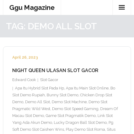
Skip
Ggu Magazine
to
content
TAG:
DEMO ALL SLOT
April 26, 2023
NIGHT QUEEN ULASAN SLOT GACOR
Edward Cook
Slot Gacor
Apa Itu Hybrid Slot Pada Hp
,
Apa Itu Main Slot Online
,
Bo
Slot Demo Rupiah
,
Bunny Slot Demo
,
Chicken Drop Slot
Demo
,
Demo All Slot
,
Demo Slot Machine
,
Demo Slot
Pragmatic Wild West
,
Demo Slot Speed Gaming
,
Dream Of
Macau Slot Demo
,
Game Slot Pragmatik Demo
,
Link Slot
Yang Ada Akun Demo
,
Lucky Dragon Ball Slot Demo
,
Pg
Soft Demo Slot Caishen Wins
,
Play Demo Slot Roma
,
Situs