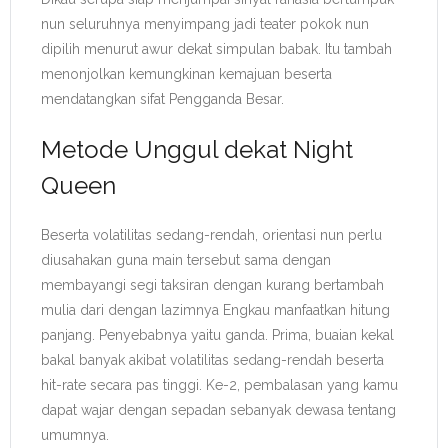
nun seluruhnya menyimpang jadi teater pokok nun
dipilih menurut awur dekat simpulan babak. Itu tambah
menonjolkan kemungkinan kemajuan beserta
mendatangkan sifat Pengganda Besar.
Metode Unggul dekat Night
Queen
Beserta volatilitas sedang-rendah, orientasi nun perlu
diusahakan guna main tersebut sama dengan
membayangi segi taksiran dengan kurang bertambah
mulia dari dengan lazimnya Engkau manfaatkan hitung
panjang. Penyebabnya yaitu ganda. Prima, buaian kekal
bakal banyak akibat volatilitas sedang-rendah beserta
hit-rate secara pas tinggi. Ke-2, pembalasan yang kamu
dapat wajar dengan sepadan sebanyak dewasa tentang
umumnya.