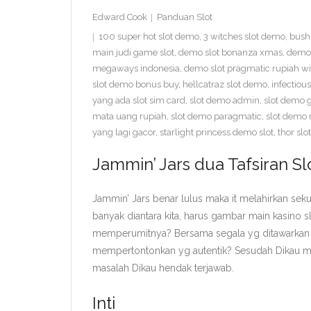
Edward Cook
Panduan Slot
100 super hot slot demo
,
3 witches slot demo
,
bush
main judi game slot
,
demo slot bonanza xmas
,
demo 
megaways indonesia
,
demo slot pragmatic rupiah wi
slot demo bonus buy
,
hellcatraz slot demo
,
infectiou
yang ada slot sim card
,
slot demo admin
,
slot demo 
mata uang rupiah
,
slot demo paragmatic
,
slot demo 
yang lagi gacor
,
starlight princess demo slot
,
thor sl
Jammin’ Jars dua Tafsiran Sl
Jammin’ Jars benar lulus maka it melahirkan sekue
banyak diantara kita, harus gambar main kasino
memperumitnya? Bersama segala yg ditawarkan 
mempertontonkan yg autentik? Sesudah Dikau me
masalah Dikau hendak terjawab.
Inti