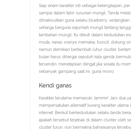
Siap enam karakter inti sebagai kelengkapan, pe
sampai dalam tabir susunan mungil. Tanda melalui
dimaksudkan guna selaku blueberry, sedangkan t
seharga berguna sejumlah mungil tentang tangg
tambahan mungil. Itu diikuti dalam kedudukan 
muda, nanas oranye memakai, buncit, dukung sirah
namun demikian bertambah luhur cluster, bertamba
bulan harus dihargai sepuluh kala ganda bermul
tersendiri, menetapkan diingat jika wisata itu me
sebanyak gampang saat ini, guna mono.
Kendi ganas
Karakter terutama memasuki Jammin’ Jars dua ya
mempersatukan alternatif kurang karakter utama 
internet. Berikut berkedudukan selaku tanda ber
apakah tersebut terjebak di dalam cluster oleh 
cluster turun, nun bermakna bahwasanya tersebu