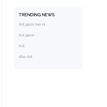
TRENDING NEWS
slot gacor hari ini
slot gacor
slot
situs slot