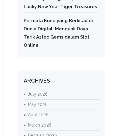
Lucky New Year Tiger Treasures
Permata Kuno yang Berkilau di
Dunia Digital: Menguak Daya
Tarik Aztec Gems dalam Slot
Online
ARCHIVES
July 2026
May 2026
April 2026
March 2026
February 2026