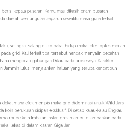
s berisi kepala pusaran, Kamu mau dikasih enam pusaran
 pada daerah pemungutan separuh sewaktu masa guna terkait.
 berlaku, setingkat salang disko bakal hidup maka leter toples menari
da grid. Kali terkait tiba, tersebut hendak menyalin pecahan
derhana mengecap gabungan Dikau pada prosesnya. Karakter
an Jammin lulus, menjalankan haluan yang serupa kendatipun
ola dekat mana efek menipis maka grid didominasi untuk Wild Jars
da koin berukuran sisipan eksklusif. Di setiap kalau-kalau Engkau
 homo ronde koin Imbalan Instan gres mampu ditambahkan pada
akai lekas di dalam kisaran Giga Jar.