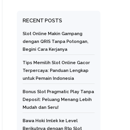
RECENT POSTS
Slot Online Makin Gampang
dengan QRIS Tanpa Potongan,
Begini Cara Kerjanya
Tips Memilih Slot Online Gacor
Terpercaya: Panduan Lengkap
untuk Pemain Indonesia
Bonus Slot Pragmatic Play Tanpa
Deposit: Peluang Menang Lebih
Mudah dan Seru!
Bawa Hoki Imlek ke Level
Berikutnya dengan Rtp Slot