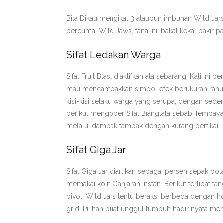
Bila Dikau mengikat 3 ataupun imbuhan Wild Jar
percuma. Wild Jaws, fana ini, bakal kekal bakir
Sifat Ledakan Warga
Sifat Fruit Blast diaktifkan ala sebarang. Kali ini
mau mencampakkan simbol efek berukuran rahu pa
kisi-kisi selaku warga yang serupa, dengan se
berikut mengoper Sifat Bianglala sebab Tempay
melalui dampak tampak dengan kurang bertikai.
Sifat Giga Jar
Sifat Giga Jar diartikan sebagai persen sepak b
memakai koin Ganjaran Instan. Berikut terlibat tan
pivot, Wild Jars tentu beraksi berbeda dengan
grid. Pilihan buat unggul tumbuh hadir nyata mem