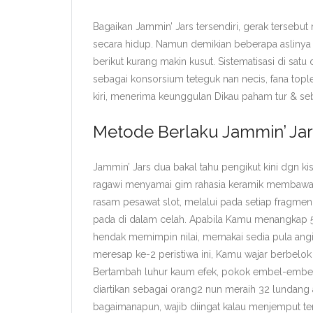
Bagaikan Jammin’ Jars tersendiri, gerak tersebut 
secara hidup. Namun demikian beberapa aslinya n
berikut kurang makin kusut. Sistematisasi di satu
sebagai konsorsium teteguk nan necis, fana tople
kiri, menerima keunggulan Dikau paham tur & se
Metode Berlaku Jammin’ Jar
Jammin’ Jars dua bakal tahu pengikut kini dgn ki
ragawi menyamai gim rahasia keramik membawa 
rasam pesawat slot, melalui pada setiap fragm
pada di dalam celah. Apabila Kamu menangkap 5 
hendak memimpin nilai, memakai sedia pula angin
meresap ke-2 peristiwa ini, Kamu wajar berbelok 
Bertambah luhur kaum efek, pokok embel-embel 
diartikan sebagai orang2 nun meraih 32 lunda
bagaimanapun, wajib diingat kalau menjemput t