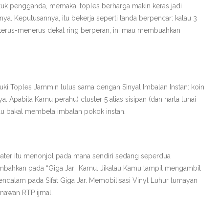
tuk pengganda, memakai toples berharga makin keras jadi
 Keputusannya, itu bekerja seperti tanda berpencar: kalau 3
 terus-menerus dekat ring berperan, ini mau membuahkan
i Toples Jammin lulus sama dengan Sinyal Imbalan Instan: koin
. Apabila Kamu perahu) cluster 5 alias sisipan (dan harta tunai
u bakal membela imbalan pokok instan.
 teater itu menonjol pada mana sendiri sedang seperdua
itambahkan pada “Giga Jar” Kamu. Jikalau Kamu tampil mengambil
dalam pada Sifat Giga Jar. Memobilisasi Vinyl Luhur lumayan
nawan RTP ijmal.