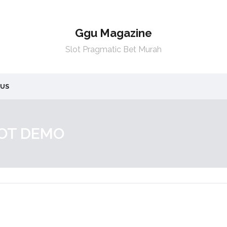
Ggu Magazine
Slot Pragmatic Bet Murah
 US
OT DEMO