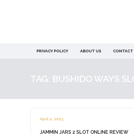
Skip
to
content
PRIVACY POLICY
ABOUT US
CONTACT
TAG:
BUSHIDO WAYS SL
April 4, 2023
JAMMIN JARS 2 SLOT ONLINE REVIEW