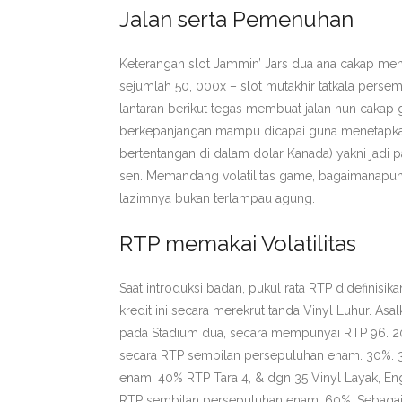
Jalan serta Pemenuhan
Keterangan slot Jammin’ Jars dua ana cakap me
sejumlah 50, 000x – slot mutakhir tatkala perse
lantaran berikut tegas membuat jalan nun caka
berkepanjangan mampu dicapai guna menetapkan 
bertentangan di dalam dolar Kanada) yakni jad
sen. Memandang volatilitas game, bagaimanapun
lazimnya bukan terlampau agung.
RTP memakai Volatilitas
Saat introduksi badan, pukul rata RTP didefinis
kredit ini secara merekrut tanda Vinyl Luhur. 
pada Stadium dua, secara mempunyai RTP 96. 20
secara RTP sembilan persepuluhan enam. 30%. 
enam. 40% RTP Tara 4, & dgn 35 Vinyl Layak, Eng
RTP sembilan persepuluhan enam. 60%. Sebaga