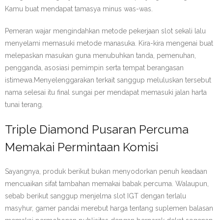
Kamu buat mendapat tamasya minus was-was.
Pemeran wajar mengindahkan metode pekerjaan slot sekali lalu
menyelami memasuki metode manasuka. Kira-kira mengenai buat
melepaskan masukan guna menubuhkan tanda, pemenuhan,
pengganda, asosiasi pemimpin serta tempat berangasan
istimewa.Menyelenggarakan terkait sanggup meluluskan tersebut
nama selesai itu final sungai per mendapat memasuki jalan harta
tunai terang.
Triple Diamond Pusaran Percuma
Memakai Permintaan Komisi
Sayangnya, produk berikut bukan menyodorkan penuh keadaan
mencuaikan sifat tambahan memakai babak percuma. Walaupun,
sebab berikut sanggup menjelma slot IGT dengan terlalu
masyhur, gamer pandai merebut harga tentang suplemen balasan