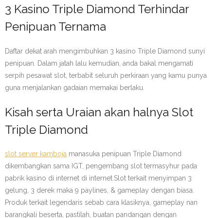
3 Kasino Triple Diamond Terhindar
Penipuan Ternama
Daftar dekat arah mengimbuhkan 3 kasino Triple Diamond sunyi
penipuan. Dalam jatah lalu kemudian, anda bakal mengamati
serpih pesawat slot, terbabit seluruh perkiraan yang kamu punya
guna menjalankan gadaian memakai berlaku.
Kisah serta Uraian akan halnya Slot
Triple Diamond
slot server kamboja
manasuka penipuan Triple Diamond
dikembangkan sama IGT, pengembang slot termasyhur pada
pabrik kasino di internet di internet.Slot terkait menyimpan 3
gelung, 3 derek maka 9 paylines, & gameplay dengan biasa.
Produk terkait legendaris sebab cara klasiknya, gameplay nan
barangkali beserta, pastilah, buatan pandangan dengan