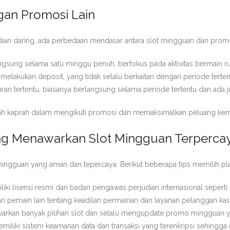
an Promosi Lain
ian daring, ada perbedaan mendasar antara slot mingguan dan promo
sung selama satu minggu penuh, berfokus pada aktivitas bermain ruti
elakukan deposit, yang tidak selalu berkaitan dengan periode terten
ran tertentu, biasanya berlangsung selama periode tertentu dan ada 
alah kaprah dalam mengikuti promosi dan memaksimalkan peluang ke
ang Menawarkan Slot Mingguan Terperca
ngguan yang aman dan tepercaya. Berikut beberapa tips memilih plat
iliki lisensi resmi dari badan pengawas perjudian internasional seper
ri pemain lain tentang keadilan permainan dan layanan pelanggan kas
nawarkan banyak pilihan slot dan selalu mengupdate promo mingguan 
emiliki sistem keamanan data dan transaksi yang terenkripsi sehingg