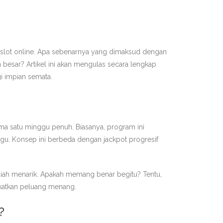
 slot online. Apa sebenarnya yang dimaksud dengan
 besar? Artikel ini akan mengulas secara lengkap
gi impian semata.
ma satu minggu penuh. Biasanya, program ini
u. Konsep ini berbeda dengan jackpot progresif
diah menarik. Apakah memang benar begitu? Tentu,
gkatkan peluang menang.
?