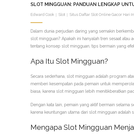
SLOT MINGGUAN: PANDUAN LENGKAP UNT
Edward Cook
Slot
Situs Daftar Slot Online Gacor Hari In
Dalam dunia perjudian daring yang semakin berkemba
slot mingguan? Apakah ini hanyalah tren sesaat atau
tentang konsep slot mingguan, tips bermain yang efek
Apa Itu Slot Mingguan?
Secara sederhana, slot mingguan adalah program ata
memberi kesempatan pada pemain untuk memperoleh b
biasa, karena slot mingguan lebih menitikberatkan pa
Dengan kata lain, pemain yang aktif bermain selama
karena keuntungan utama dari slot mingguan adalah 
Mengapa Slot Mingguan Menjadi