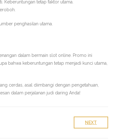
. Keberuntungan tetap faktor utama.
eroboh.
 sumber penghasilan utama.
nangan dalam bermain slot online. Promo ini
lupa bahwa keberuntungan tetap menjadi kunci utama,
ang cerdas, asal diimbangi dengan pengetahuan,
esan dalam perjalanan judi daring Anda!
NEXT