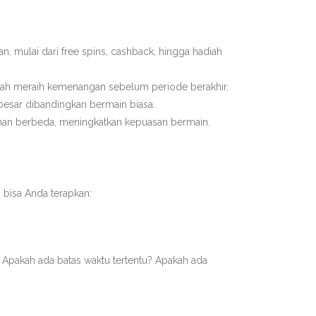
 mulai dari free spins, cashback, hingga hadiah
lah meraih kemenangan sebelum periode berakhir.
esar dibandingkan bermain biasa.
man berbeda, meningkatkan kepuasan bermain.
 bisa Anda terapkan:
Apakah ada batas waktu tertentu? Apakah ada
.