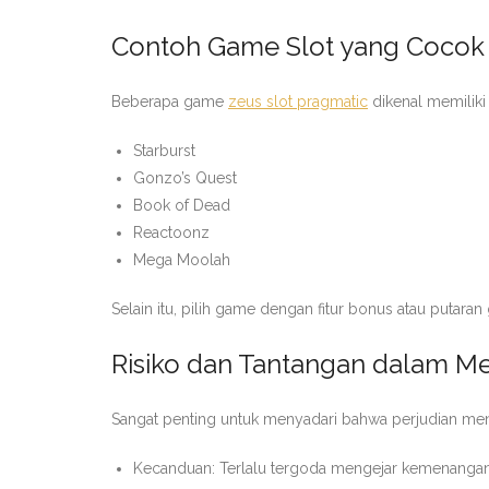
Contoh Game Slot yang Cocok
Beberapa game
zeus slot pragmatic
dikenal memiliki
Starburst
Gonzo’s Quest
Book of Dead
Reactoonz
Mega Moolah
Selain itu, pilih game dengan fitur bonus atau putar
Risiko dan Tantangan dalam M
Sangat penting untuk menyadari bahwa perjudian men
Kecanduan: Terlalu tergoda mengejar kemenangan