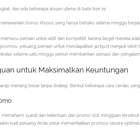
gkat, dan ada beberapa alasan utama di balik tren ini:
 menawarkan bonus khusus yang hanya berlaku selama minggu berjalan,
emacu pemain untuk aktif dan kompetitif, karena target mereka ada
promosi, peluang pemain untuk mendapatkan jackpot menjadi lebih b
aktivitas selama satu minggu penuh memberikan sensasi dan pengala
guan untuk Maksimalkan Keuntungan
arap menang besar tanpa strategi. Berikut beberapa cara cerdas yang
romo
memahami syarat dan ketentuan dari promo slot mingguan tersebut. 
kin kuat peluang Anda untuk memanfaatkan promosi secara optimal