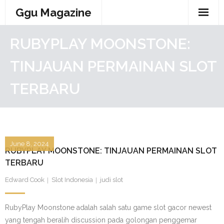
Skip
Ggu Magazine
to
content
RUBYPLAY MOONSTONE:
TINJAUAN PERMAINAN SLOT
TERBARU
June 8, 2024
RUBYPLAY MOONSTONE: TINJAUAN PERMAINAN SLOT
TERBARU
Edward Cook
Slot Indonesia
judi slot
RubyPlay Moonstone adalah salah satu game slot gacor newest
yang tengah beralih discussion pada golongan penggemar