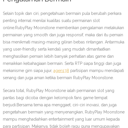
Selain topik dan ciri, pengetahuan bermain pula berubah perkara
penting internal menilai kualitas suatu permainan slot
online.RubyPlay Moonstone memberikan pengalaman melakukan
permainan yang smooth dan juga responsif, maka dari itu pemain
bisa menikmati masing-masing giliran bebas rintangan. Antarmuka
yang user-friendly serta kendali yang mudah dimanfaatkan
menghasilkan pemain lebih banyak perhatian atas game dan
menaikkan kebahagiaan bermain. Serta RTP siapa tinggi dan juga
mekanisme gim siapa jujur,
agen138
partisipan mampu mendapati
senang dan juga aman ketika bermain RubyPlay Moonstone.
Secara total, RubyPlay Moonstone ialah permainan slot yang
pantas bagi dicoba dengan kelompok fans game tempat
berjudi.Bersama tema apa menggaet, ciri-ciri inovasi, dan juga
pengetahuan bermain yang menyenangkan, RubyPlay Moonstone
mampu menghadiahkan entertainment yang luar umum kepada
para partisipan. Makanya, tidak boleh ragu guna mengupayakan