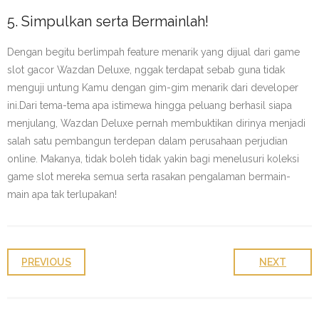
5. Simpulkan serta Bermainlah!
Dengan begitu berlimpah feature menarik yang dijual dari game
slot gacor Wazdan Deluxe, nggak terdapat sebab guna tidak
menguji untung Kamu dengan gim-gim menarik dari developer
ini.Dari tema-tema apa istimewa hingga peluang berhasil siapa
menjulang, Wazdan Deluxe pernah membuktikan dirinya menjadi
salah satu pembangun terdepan dalam perusahaan perjudian
online. Makanya, tidak boleh tidak yakin bagi menelusuri koleksi
game slot mereka semua serta rasakan pengalaman bermain-
main apa tak terlupakan!
PREVIOUS
NEXT