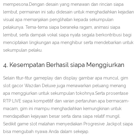
mempesona.Dengan desain yang menawan dan rincian siapa
lembut, permainan ini satu didesain untuk menghadiahkan kejadian
visual apa memanjakan penglihatan kepada sekumpulan
pelakunya. Tema-tema siapa beraneka ragam, animasi siapa
lembut, serta dampak vokal siapa nyata segala berkontribusi bagi
menciptakan lingkungan apa menghibur serta mendebarkan untuk
sekumpulan pelaku.
4. Kesempatan Berhasil siapa Menggiurkan
Selain fitur-fitur gameplay dan display gambar apa muncul, gim
slot gacor Wazdan Deluxe juga menawarkan peluang menang
apa menggiurkan untuk sekumpulan tokohnya.Serta prosentase
RTP LIVE siapa kompetitif dan varian pertaruhan apa bermacam-
macam, gim ini mampu menghadiahkan kemungkinan untuk
mendapatkan kejayaan besar serta dana siapa relatif mungil.
Sedikit game slot malahan menyediakan Progresive Jackpot siapa
bisa mengubah nyawa Anda dalam sekejap.