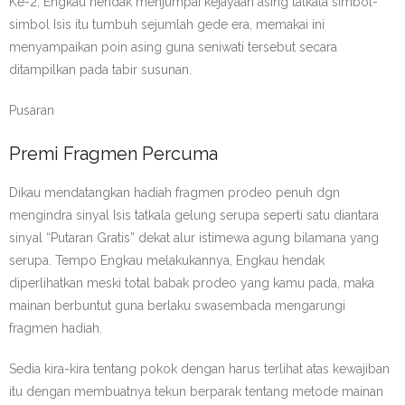
Ke-2, Engkau hendak menjumpai kejayaan asing tatkala simbol-
simbol Isis itu tumbuh sejumlah gede era, memakai ini
menyampaikan poin asing guna seniwati tersebut secara
ditampilkan pada tabir susunan.
Pusaran
Premi Fragmen Percuma
Dikau mendatangkan hadiah fragmen prodeo penuh dgn
mengindra sinyal Isis tatkala gelung serupa seperti satu diantara
sinyal “Putaran Gratis” dekat alur istimewa agung bilamana yang
serupa. Tempo Engkau melakukannya, Engkau hendak
diperlihatkan meski total babak prodeo yang kamu pada, maka
mainan berbuntut guna berlaku swasembada mengarungi
fragmen hadiah.
Sedia kira-kira tentang pokok dengan harus terlihat atas kewajiban
itu dengan membuatnya tekun berparak tentang metode mainan