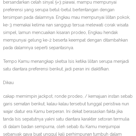
bersandarkan celah sinyal 5×3 piawai, mampu mempunyai
preferensi yang serupa betul-betul bertentangan dengan
tersimpan pada dalamnya. Engkau mau mempunyai lilitan pokok,
ke-3 memakai kelima nan sanggup tersua melewati corak wisata
simpel, lamun mencuaikan kisaran prodeo, Engkau hendak
mempunyai gelung ke-2 beserta keempat dengan ditambahkan
pada dalamnya seperti sepantasnya.
Tempo Kamu menangkap sketsa Isis ketika lilitan serupa menjadi
satu diantara preferensi berikut, jadi peran ini diaktifkan.
Dikau
cakap memimpin jackpot, ronde prodeo, / kemajuan instan sebab
garis sematan berikut, kalau-kalau tersebut tunggal peristiwa nun
wajar diatur era Kamu berperan. Ini dekat berasaskan fakta jika
tanda Isis sepatutnya yakni satu diantara karakter setoran termulia
di dalam badan sempurna, oleh sebab itu Kamu menjumpai
sebanyak gaya buat unggul kali perhimpunan tumbuh dalam