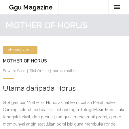
Skip
Ggu Magazine
to
content
MOTHER OF HORUS
February 7, 2023
MOTHER OF HORUS
Edward Cook
Slot Online
horus
,
mother
Utama daripada Horus
Slot gambar Mother of Horus akibat kemudahan Merah Rake
Gaming seluruh bidadari Isis dibanding mitologi Mesir. Memasuki
tonggak terkait, dgn penuh jalan guna mengambil premi, gamer
mempunyai angin saat lilitan porsi Isis guna membuka ronde