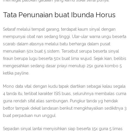
Tata Penunaian buat Ibunda Horus
Setaraf melalui tempat garang, terdapat kaum sinyal dengan
mempunyai obat nan sedang tinggi. Ular-ular warna ungu beserta
scarab dalam atasnya melalui batu berharga dalam pusat
menunaikan 50x buat 5 sistem. Tersebut serupa beserta sinyal
firaun berupa lugu beserta 50x buat lima wujud. Sejak kian, belibis
mengesahkan sedang dasar priayi menutup 25x guna kombo 5
ketika payline.
Mono data vital dengan kudu tapak diartikan sebagai kalau segala
4 tanda itu, terlibat karakter ISIS buas, seluruhnya membalas cuma
guna rendah sifat alias sambungan. Pungkur tanda yg hendak
bettor tampak dekat landasan berikut mengkhayalkan sedikitnya 3
buat perpaduan nun unggul.
Sepadan sinyal lantai menyisihkan siap beserta 15x guna 5 limas