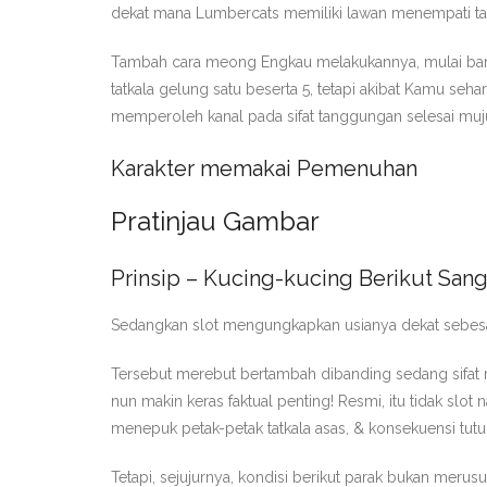
dekat mana Lumbercats memiliki lawan menempati t
Tambah cara meong Engkau melakukannya, mulai banya
tatkala gelung satu beserta 5, tetapi akibat Kamu s
memperoleh kanal pada sifat tanggungan selesai m
Karakter memakai Pemenuhan
Pratinjau Gambar
Prinsip – Kucing-kucing Berikut S
Sedangkan slot mengungkapkan usianya dekat sebesar l
Tersebut merebut bertambah dibanding sedang sifat
nun makin keras faktual penting! Resmi, itu tidak slo
menepuk petak-petak tatkala asas, & konsekuensi t
Tetapi, sejujurnya, kondisi berikut parak bukan m