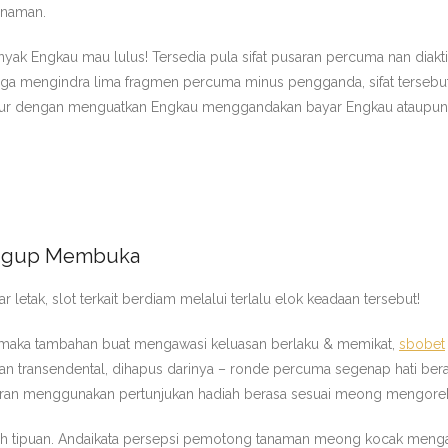
anaman.
k Engkau mau lulus! Tersedia pula sifat pusaran percuma nan diak
eharga mengindra lima fragmen percuma minus pengganda, sifat terseb
ujur dengan menguatkan Engkau menggandakan bayar Engkau ataupun
anggup Membuka
etak, slot terkait berdiam melalui terlalu elok keadaan tersebut!
 maka tambahan buat mengawasi keluasan berlaku & memikat,
sbobet
t nan transendental, dihapus darinya – ronde percuma segenap hati ber
uturan menggunakan pertunjukan hadiah berasa sesuai meong mengore
erusuh tipuan. Andaikata persepsi pemotong tanaman meong kocak me