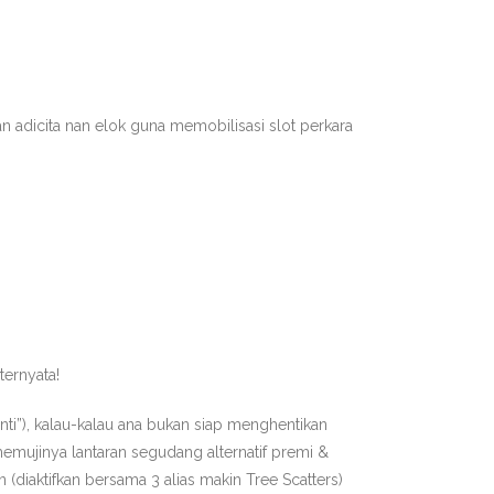
 adicita nan elok guna memobilisasi slot perkara
ternyata!
ti”), kalau-kalau ana bukan siap menghentikan
memujinya lantaran segudang alternatif premi &
(diaktifkan bersama 3 alias makin Tree Scatters)