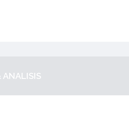
 ANALISIS