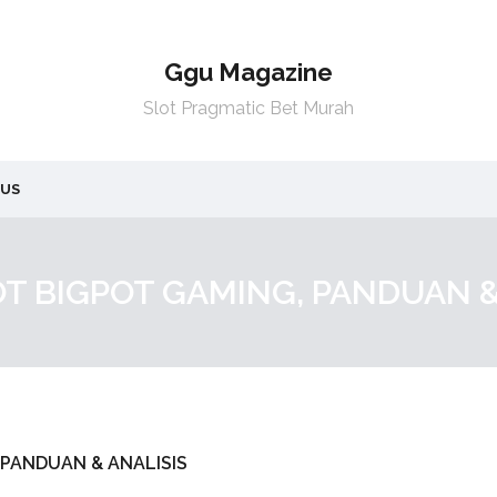
Ggu Magazine
Slot Pragmatic Bet Murah
 US
T BIGPOT GAMING, PANDUAN &
 PANDUAN & ANALISIS