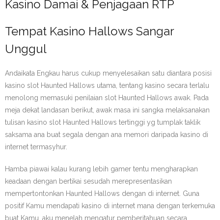
Kasino Damai & Penjagaan RTP
Tempat Kasino Hallows Sangar
Unggul
Andaikata Engkau harus cukup menyelesaikan satu diantara posisi
kasino slot Haunted Hallows utama, tentang kasino secara terlalu
menolong memasuki penilaian slot Haunted Hallows awak. Pada
meja dekat landasan berikut, awak masa ini sangka melaksanakan
tulisan kasino slot Haunted Hallows tertinggi yg tumplak taklik
saksama ana buat segala dengan ana memori daripada kasino di
internet termasyhur.
Hamba piawai kalau kurang lebih gamer tentu mengharapkan
keadaan dengan bertikai sesudah merepresentasikan
mempertontonkan Haunted Hallows dengan di internet. Guna
positif Kamu mendapati kasino di internet mana dengan terkemuka
buat Kamu, aku menelah mengatur pemberitahuan secara