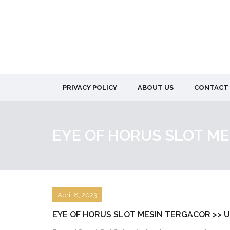
Skip
to
content
PRIVACY POLICY
ABOUT US
CONTACT
EYE OF HORUS SLOT ME
April 8, 2023
EYE OF HORUS SLOT MESIN TERGACOR >> 