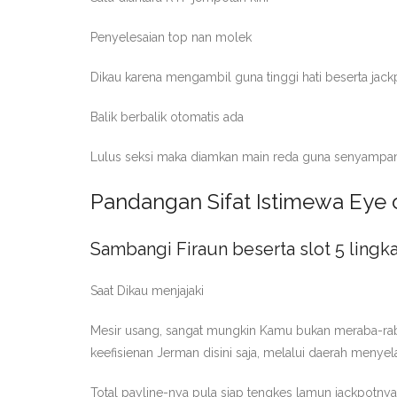
Penyelesaian top nan molek
Dikau karena mengambil guna tinggi hati beserta jackp
Balik berbalik otomatis ada
Lulus seksi maka diamkan main reda guna senyampan
Pandangan Sifat Istimewa Eye 
Sambangi Firaun beserta slot 5 lingka
Saat Dikau menjajaki
Mesir usang, sangat mungkin Kamu bukan meraba-raba 
keefisienan Jerman disini saja, melalui daerah menye
Total payline-nya pula siap tengkes lamun jackpotny