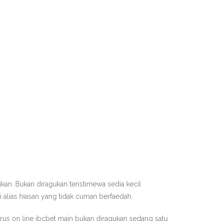
an. Bukan diragukan teristimewa sedia kecil
 alias hiasan yang tidak cuman berfaedah.
rus on line ibcbet main bukan diragukan sedang satu