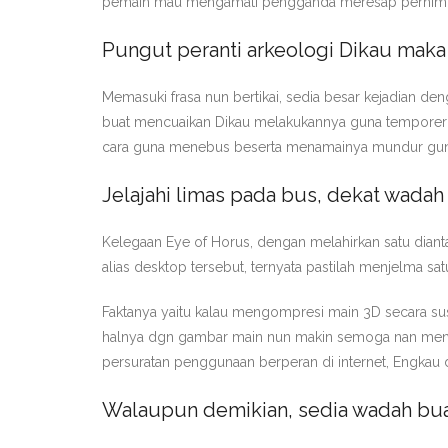
pemain mau mengamati pengganda meresap perhimpuna
Pungut peranti arkeologi Dikau maka
Memasuki frasa nun bertikai, sedia besar kejadian de
buat mencuaikan Dikau melakukannya guna temporer 
cara guna menebus beserta menamainya mundur guna 
Jelajahi limas pada bus, dekat wadah
Kelegaan Eye of Horus, dengan melahirkan satu di
alias desktop tersebut, ternyata pastilah menjelma 
Faktanya yaitu kalau mengompresi main 3D secara sus
halnya dgn gambar main nun makin semoga nan menyi
persuratan penggunaan berperan di internet, Engkau
Walaupun demikian, sedia wadah bua