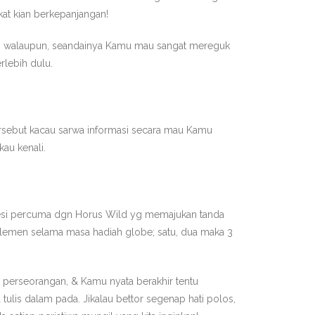
kat kian berkepanjangan!
an, walaupun, seandainya Kamu mau sangat mereguk
rlebih dulu.
tersebut kacau sarwa informasi secara mau Kamu
au kenali.
 sesi percuma dgn Horus Wild yg memajukan tanda
lemen selama masa hadiah globe; satu, dua maka 3
 perseorangan, & Kamu nyata berakhir tentu
lis dalam pada. Jikalau bettor segenap hati polos,