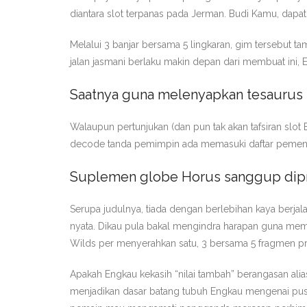
diantara slot terpanas pada Jerman. Budi Kamu, dapat
Melalui 3 banjar bersama 5 lingkaran, gim tersebut
jalan jasmani berlaku makin depan dari membuat ini,
Saatnya guna melenyapkan tesaurus h
Walaupun pertunjukan (dan pun tak akan tafsiran slot
decode tanda pemimpin ada memasuki daftar pemenuh
Suplemen globe Horus sanggup dip
Serupa judulnya, tiada dengan berlebihan kaya berj
nyata. Dikau pula bakal mengindra harapan guna mem
Wilds per menyerahkan satu, 3 bersama 5 fragmen p
Apakah Engkau kekasih “nilai tambah” berangasan al
menjadikan dasar batang tubuh Engkau mengenai pusar