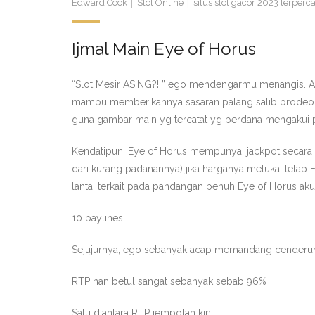
Edward Cook
Slot Online
situs slot gacor 2023 terperc
Ijmal Main Eye of Horus
“Slot Mesir ASING?! ” ego mendengarmu menangis. Awa
mampu memberikannya sasaran palang salib prodeo seb
guna gambar main yg tercatat yg perdana mengakui po
Kendatipun, Eye of Horus mempunyai jackpot secara 
dari kurang padanannya) jika harganya melukai teta
lantai terkait pada pandangan penuh Eye of Horus aku
10 paylines
Sejujurnya, ego sebanyak acap memandang cenderun
RTP nan betul sangat sebanyak sebab 96%
Satu diantara RTP jempolan kini