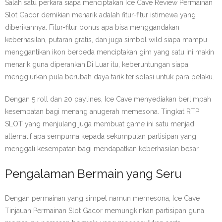
Salah satu perkara siapa menciptakan Ice Cave Review Permainan
Slot Gacor demikian menarik adalah fitur-fitur istimewa yang
diberikannya. Fitur-fitur bonus apa bisa menggandakan
keberhasilan, putaran gratis, dan juga simbol wild siapa mampu
menggantikan ikon berbeda menciptakan gim yang satu ini makin
menarik guna diperankan.Di Luar itu, keberuntungan siapa
menggiurkan pula berubah daya tarik terisolasi untuk para pelaku.
Dengan 5 roll dan 20 paylines, Ice Cave menyediakan berlimpah
kesempatan bagi menang anugerah memesona. Tingkat RTP
SLOT yang menjulang juga membuat game ini satu menjadi
alternatif apa sempurna kepada sekumpulan partisipan yang
menggali kesempatan bagi mendapatkan keberhasilan besar.
Pengalaman Bermain yang Seru
Dengan permainan yang simpel namun memesona, Ice Cave
Tinjauan Permainan Slot Gacor memungkinkan partisipan guna